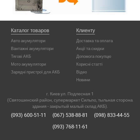
Каталог товаров
Клиенту
Авто акумулятори
Доставка та оплата
Вантажні акумулятори
Акції та скидки
Тягові АКБ
Допомога покупцю
Мото акумулятори
Корисні статті
Зарядні пристрої для АКБ
Відео
Новини
г. Киев ул. Подлесная 1
(Святошинский район, супермаркет Сильпо, тыльная сторона
здания - закрытый малый склад АКБ).
(093) 600-51-11
(067) 538-88-81
(098) 833-44-55
(093) 768-11-61