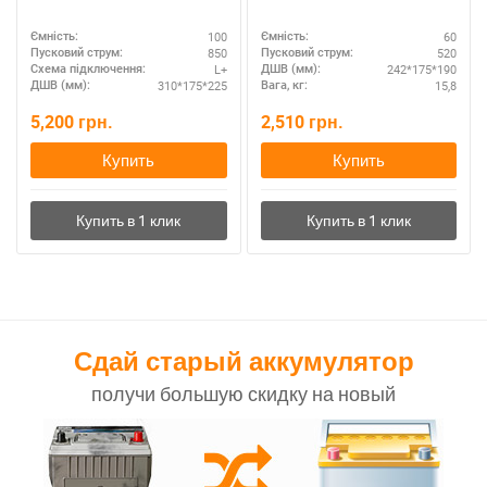
100
60
Ємність:
Ємність:
850
520
Пусковий струм:
Пусковий струм:
L+
242*175*190
Схема підключення:
ДШВ (мм):
310*175*225
15,8
ДШВ (мм):
Вага, кг:
5,200
грн.
2,510
грн.
Купить
Купить
Сдай старый аккумулятор
получи большую скидку на новый