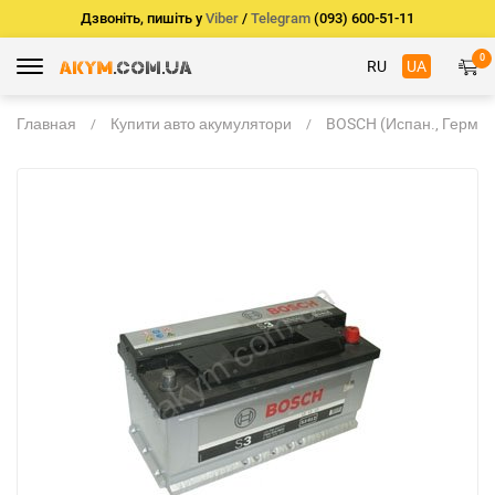
Дзвоніть, пишіть у
Viber
/
Telegram
(093) 600-51-11
0
RU
UA
Главная
Купити авто акумулятори
BOSCH (Испан., Герм.)