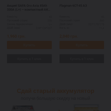
Акция! SAFA Oro Asia 45Ah
Flagman 6СТ-45 АЗ
330A (L+) – компактный АКБ
для азиатских моделей
45
45
Ємність:
Ємність:
330
360
Пусковий струм:
Пусковий струм:
L+
207*175*175
Схема підключення:
ДШВ (мм):
238*129*227
11,4
ДШВ (мм):
Вага, кг:
1,960
грн.
2,040
грн.
Купить
Купить
Сдай старый аккумулятор
получи большую скидку на новый