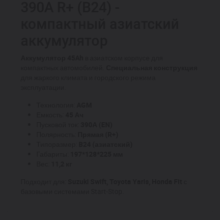
390A R+ (B24) -
компактный азиатский
аккумулятор
Аккумулятор 45Ah
в азиатском корпусе для
компактных автомобилей.
Специальная конструкция
для жаркого климата и городского режима
эксплуатации.
Технология:
AGM
Емкость:
45 Ач
Пусковой ток:
390А (EN)
Полярность:
Прямая (R+)
Типоразмер:
B24 (азиатский)
Габариты:
197*128*225 мм
Вес:
11,2 кг
Подходит для:
Suzuki Swift, Toyota Yaris, Honda Fit
с
базовыми системами Start-Stop.