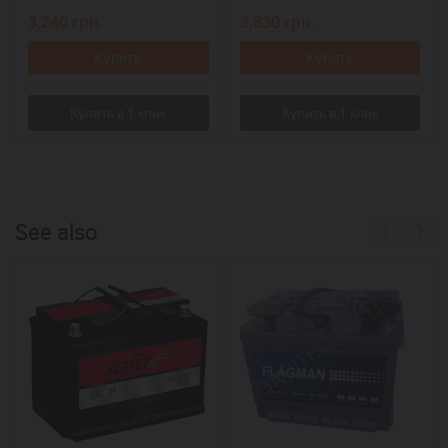
3,240
грн.
3,830
грн.
Купить
Купить
See also