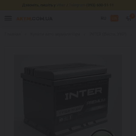
Дзвоніть, пишіть у
Viber
/
Telegram
(093) 600-51-11
0
RU
UA
Главная
Купити авто акумулятори
INTER (Веста, УКР)