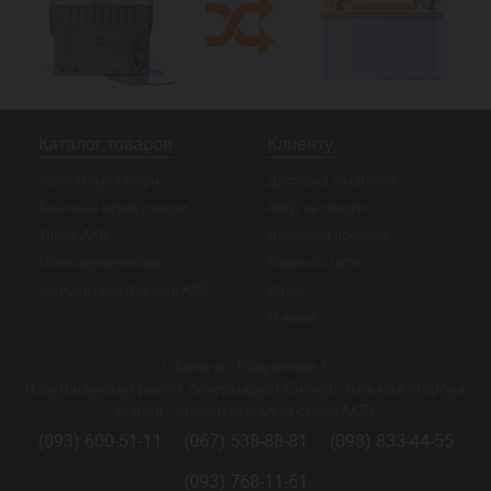
Каталог товаров
Клиенту
Авто акумулятори
Доставка та оплата
Вантажні акумулятори
Акції та скидки
Тягові АКБ
Допомога покупцю
Мото акумулятори
Корисні статті
Зарядні пристрої для АКБ
Відео
Новини
г. Киев ул. Подлесная 1
(Святошинский район, супермаркет Сильпо, тыльная сторона
здания - закрытый малый склад АКБ).
(093) 600-51-11
(067) 538-88-81
(098) 833-44-55
(093) 768-11-61