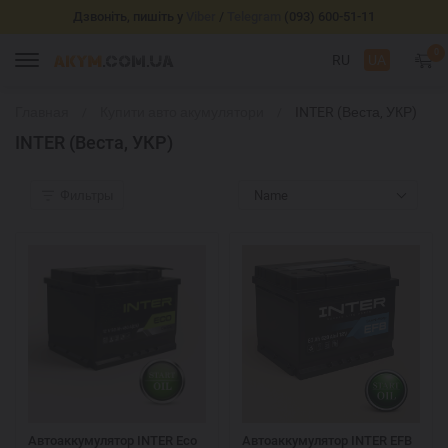
Дзвоніть, пишіть у
Viber
/
Telegram
(093) 600-51-11
0
RU
UA
Главная
Купити авто акумулятори
INTER (Веста, УКР)
INTER (Веста, УКР)
Фильтры
Name
Автоаккумулятор INTER Eco
Автоаккумулятор INTER EFB