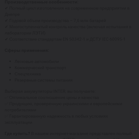
Производственные особенности:
✔ Полный цикл изготовления на современном предприятии в
Днепре
✔ Годовой объем производства – 7,6 млн батарей
✔ Многоступенчатый контроль качества (включая испытания в
лаборатории ЛЭТИ)
✔ Соответствие стандартам EN 50342-1 и ДСТУ IEC 60095-1
Сферы применения:
Легковые автомобили
Коммерческий транспорт
Спецтехника
Резервные системы питания
Выбирая аккумуляторы INTER, вы получаете:
✅ Оптимальное соотношение цены и качества
✅ Продукцию, проверенную украинскими и европейскими
потребителями
✅ Гарантированную надежность в любых условиях
эксплуатации
Где купить?
В нашем интернет-магазине представлен полный