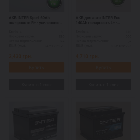
АКБ INTER Sport 60Ah
АКБ для авто INTER Eco
полярность R+ - усиленные
140Ah полярность L+ -
пластины
надежный запуск двигателя
60
140
Ємність:
Ємність:
580
900
Пусковий струм:
Пусковий струм:
R+
L+
Схема підключення:
Схема підключення:
242*175*190
513*189*223
ДШВ (мм):
ДШВ (мм):
2,430
грн.
4,710
грн.
Купить
Купить