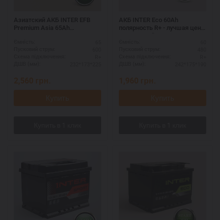
Азиатский АКБ INTER EFB
АКБ INTER Eco 60Ah
Premium Asia 65Ah
полярность R+ - лучшая цена
полярность R+
с доставкой
65
60
Ємність:
Ємність:
600
480
Пусковий струм:
Пусковий струм:
R+
R+
Схема підключення:
Схема підключення:
232*173*225
242*175*190
ДШВ (мм):
ДШВ (мм):
2,560
грн.
1,960
грн.
Купить
Купить