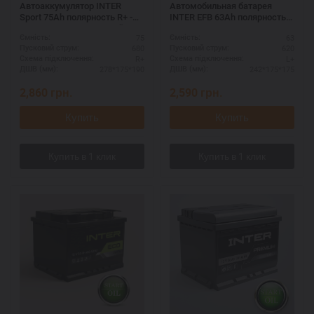
Автоаккумулятор INTER
Автомобильная батарея
Sport 75Ah полярность R+ -
INTER EFB 63Ah полярность
для мощных двигателей
L+ - выгодная цена
75
63
Ємність:
Ємність:
680
620
Пусковий струм:
Пусковий струм:
R+
L+
Схема підключення:
Схема підключення:
278*175*190
242*175*175
ДШВ (мм):
ДШВ (мм):
2,860
грн.
2,590
грн.
Купить
Купить