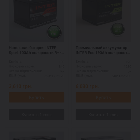
Надежная батарея INTER
Премиальный аккумулятор
Sport 100Ah полярность R+ -
INTER Eco 190Ah полярность
для внедорожников
L+ - европейское качество
100
190
Ємність:
Ємність:
840
1250
Пусковий струм:
Пусковий струм:
R+
L+
Схема підключення:
Схема підключення:
353*175*190
240*135*200
ДШВ (мм):
ДШВ (мм):
3,610
грн.
6,030
грн.
Купить
Купить