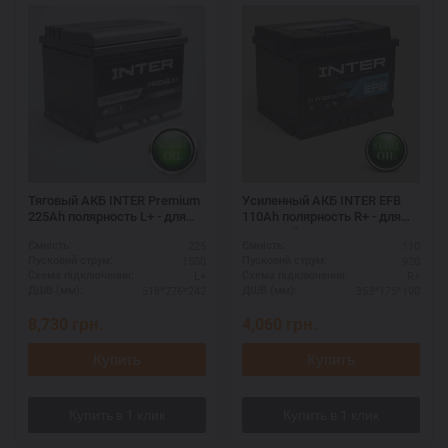
Тяговый АКБ INTER Premium
Усиленный АКБ INTER EFB
225Ah полярность L+ - для
110Ah полярность R+ - для
спецтехники
холодной зимы
225
110
Ємність:
Ємність:
1500
920
Пусковий струм:
Пусковий струм:
L+
R+
Схема підключення:
Схема підключення:
518*276*242
353*175*190
ДШВ (мм):
ДШВ (мм):
8,730
грн.
4,060
грн.
Купить
Купить