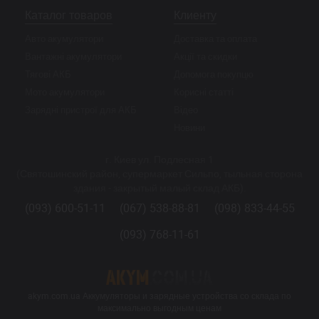
Каталог товаров
Клиенту
Авто акумулятори
Доставка та оплата
Вантажні акумулятори
Акції та скидки
Тягові АКБ
Допомога покупцю
Мото акумулятори
Корисні статті
Зарядні пристрої для АКБ
Відео
Новини
г. Киев ул. Подлесная 1
(Святошинский район, супермаркет Сильпо, тыльная сторона
здания - закрытый малый склад АКБ).
(093) 600-51-11
(067) 538-88-81
(098) 833-44-55
(093) 768-11-61
akym.com.ua Аккумуляторы и зарядные устройства со склада по
максимально выгодным ценам