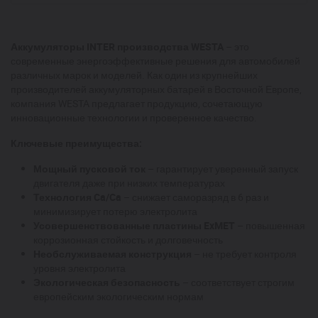
Аккумуляторы INTER производства WESTA
– это
современные энергоэффективные решения для автомобилей
различных марок и моделей. Как один из крупнейших
производителей аккумуляторных батарей в Восточной Европе,
компания WESTA предлагает продукцию, сочетающую
инновационные технологии и проверенное качество.
Ключевые преимущества:
Мощный пусковой ток
– гарантирует уверенный запуск
двигателя даже при низких температурах
Технология Ca/Ca
– снижает саморазряд в 6 раз и
минимизирует потерю электролита
Усовершенствованные пластины ExMET
– повышенная
коррозионная стойкость и долговечность
Необслуживаемая конструкция
– не требует контроля
уровня электролита
Экологическая безопасность
– соответствует строгим
европейским экологическим нормам