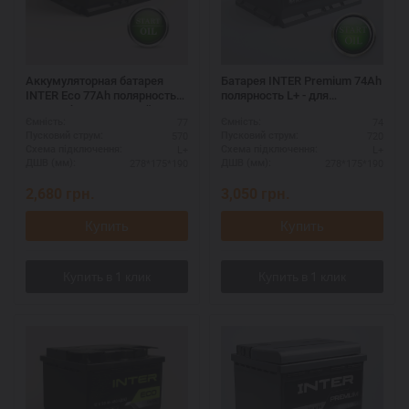
Аккумуляторная батарея
Батарея INTER Premium 74Ah
INTER Eco 77Ah полярность
полярность L+ - для
L+ - необслуживаемый
иномарок
77
74
Ємність:
Ємність:
570
720
Пусковий струм:
Пусковий струм:
L+
L+
Схема підключення:
Схема підключення:
278*175*190
278*175*190
ДШВ (мм):
ДШВ (мм):
2,680
грн.
3,050
грн.
Купить
Купить