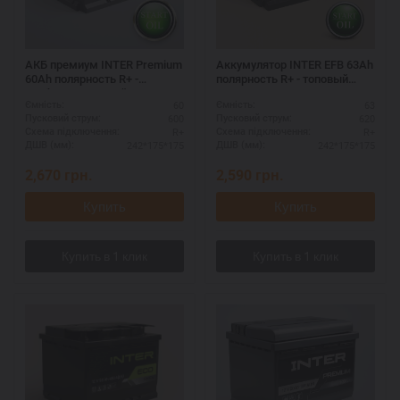
АКБ премиум INTER Premium
Аккумулятор INTER EFB 63Ah
60Ah полярность R+ -
полярность R+ - топовый
необслуживаемый
производитель
60
63
Ємність:
Ємність:
600
620
Пусковий струм:
Пусковий струм:
R+
R+
Схема підключення:
Схема підключення:
242*175*175
242*175*175
ДШВ (мм):
ДШВ (мм):
2,670
грн.
2,590
грн.
Купить
Купить