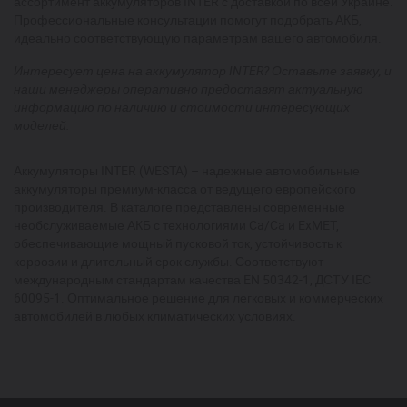
ассортимент аккумуляторов INTER с доставкой по всей Украине.
Профессиональные консультации помогут подобрать АКБ,
идеально соответствующую параметрам вашего автомобиля.
Интересует цена на аккумулятор INTER? Оставьте заявку, и
наши менеджеры оперативно предоставят актуальную
информацию по наличию и стоимости интересующих
моделей.
Аккумуляторы INTER (WESTA) – надежные автомобильные
аккумуляторы премиум-класса от ведущего европейского
производителя. В каталоге представлены современные
необслуживаемые АКБ с технологиями Ca/Ca и ExMET,
обеспечивающие мощный пусковой ток, устойчивость к
коррозии и длительный срок службы. Соответствуют
международным стандартам качества EN 50342-1, ДСТУ IEC
60095-1. Оптимальное решение для легковых и коммерческих
автомобилей в любых климатических условиях.