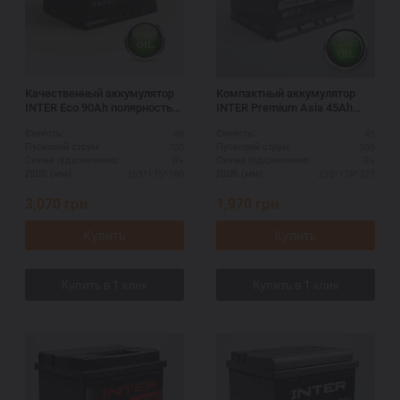
Качественный аккумулятор
Компактный аккумулятор
INTER Eco 90Ah полярность
INTER Premium Asia 45Ah
R+ - гарантия
полярность R+
90
45
Ємність:
Ємність:
700
390
Пусковий струм:
Пусковий струм:
R+
R+
Схема підключення:
Схема підключення:
353*175*190
238*129*227
ДШВ (мм):
ДШВ (мм):
3,070
грн.
1,970
грн.
Купить
Купить