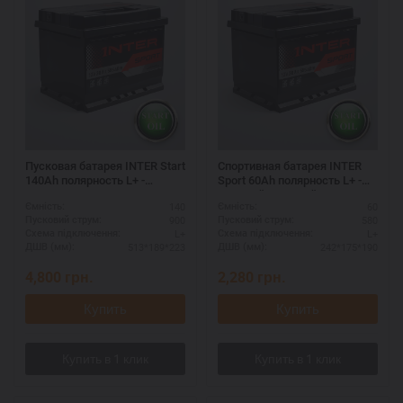
Пусковая батарея INTER Start
Спортивная батарея INTER
140Ah полярность L+ -
Sport 60Ah полярность L+ -
гарантия
высокий пусковой ток
140
60
Ємність:
Ємність:
900
580
Пусковий струм:
Пусковий струм:
L+
L+
Схема підключення:
Схема підключення:
513*189*223
242*175*190
ДШВ (мм):
ДШВ (мм):
4,800
грн.
2,280
грн.
Купить
Купить