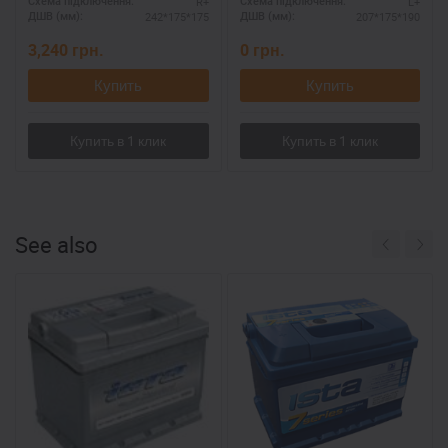
R+
L+
Схема підключення:
Схема підключення:
242*175*175
207*175*190
ДШВ (мм):
ДШВ (мм):
3,240
грн.
0
грн.
Купить
Купить
See also