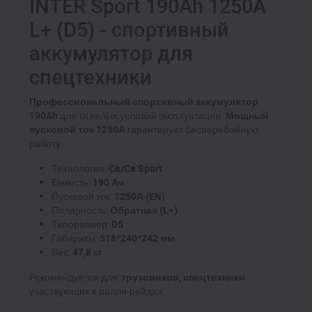
INTER Sport 190Ah 1250A
L+ (D5) - спортивный
аккумулятор для
спецтехники
Профессиональный спортивный аккумулятор
190Ah
для тяжелых условий эксплуатации.
Мощный
пусковой ток 1250А
гарантирует бесперебойную
работу.
Технология:
Ca/Ca Sport
Емкость:
190 Ач
Пусковой ток:
1250А (EN)
Полярность:
Обратная (L+)
Типоразмер:
D5
Габариты:
518*240*242 мм
Вес:
47,8 кг
Рекомендуется для:
грузовиков, спецтехники
участвующих в ралли-рейдах.