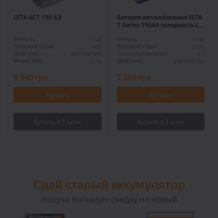
ISTA 6СТ 190 АЗ
Батарея автомобильная ISTA
7 Series 190Ah полярность L+
– для грузовиков
190
190
Ємність:
Ємність:
950
1150
Пусковий струм:
Пусковий струм:
490*240*235
L+
ДШВ (мм):
Схема підключення:
ISTA
240*135*200
Марка АКБ:
ДШВ (мм):
6,940
грн.
7,350
грн.
Купить
Купить
Сдай старый аккумулятор
получи большую скидку на новый