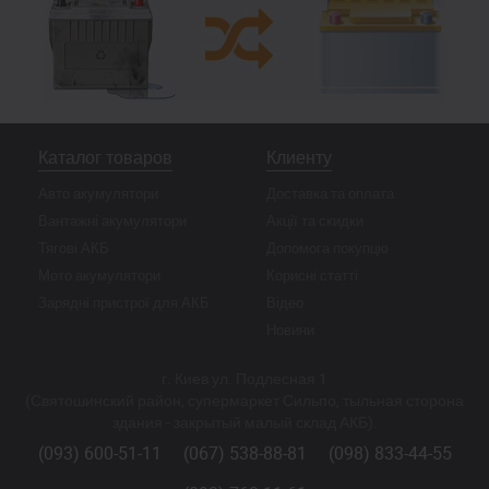
Каталог товаров
Клиенту
Авто акумулятори
Доставка та оплата
Вантажні акумулятори
Акції та скидки
Тягові АКБ
Допомога покупцю
Мото акумулятори
Корисні статті
Зарядні пристрої для АКБ
Відео
Новини
г. Киев ул. Подлесная 1
(Святошинский район, супермаркет Сильпо, тыльная сторона
здания - закрытый малый склад АКБ).
(093) 600-51-11
(067) 538-88-81
(098) 833-44-55