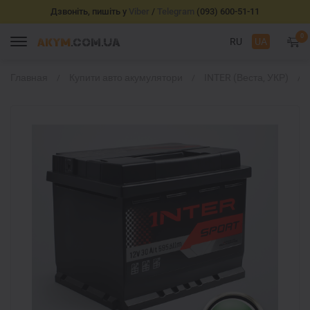
Дзвоніть, пишіть у
Viber
/
Telegram
(093) 600-51-11
0
RU
UA
Главная
Купити авто акумулятори
INTER (Веста, УКР)