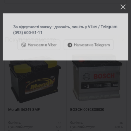
За відсутності звязку - дзвоніть, пишіть у Viber / Telegram
(093) 600-51-11
Покупают вместе
Написати в Viber
Написати в Telegram
Moratti 56249 SMF
BOSCH 0092S30030
62
45
Ємність:
Ємність:
650
400 А
Пусковий струм:
Пусковий струм: