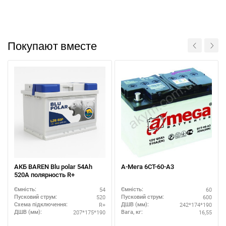
Покупают вместе
АКБ BAREN Blu polar 54Ah
А-Мега 6СТ-60-А3
520A полярность R+
54
60
Ємність:
Ємність:
520
600
Пусковий струм:
Пусковий струм:
R+
242*174*190
Схема підключення:
ДШВ (мм):
207*175*190
16,55
ДШВ (мм):
Вага, кг: