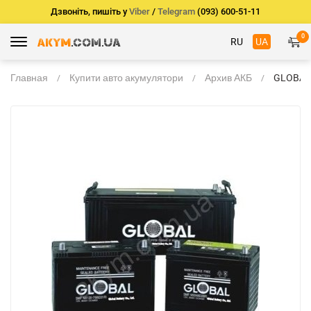
Дзвоніть, пишіть у
Viber
/
Telegram
(093) 600-51-11
0
RU
UA
Главная
Купити авто акумулятори
Архив АКБ
GLOBAL
544 64