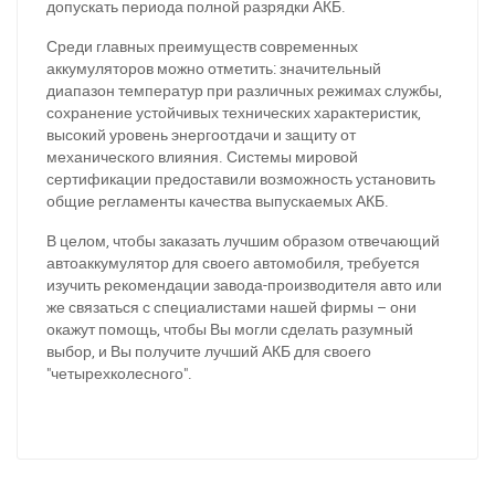
допускать периода полной разрядки АКБ.
За відсутності звязку - дзвоніть, пишіть у Viber / Telegram
(093) 600-51-11
Среди главных преимуществ современных
аккумуляторов можно отметить: значительный
Написати в Viber
Написати в Telegram
диапазон температур при различных режимах службы,
сохранение устойчивых технических характеристик,
высокий уровень энергоотдачи и защиту от
механического влияния. Системы мировой
сертификации предоставили возможность установить
общие регламенты качества выпускаемых АКБ.
В целом, чтобы заказать лучшим образом отвечающий
автоаккумулятор для своего автомобиля, требуется
изучить рекомендации завода-производителя авто или
же связаться с специалистами нашей фирмы – они
окажут помощь, чтобы Вы могли сделать разумный
выбор, и Вы получите лучший АКБ для своего
"четырехколесного".