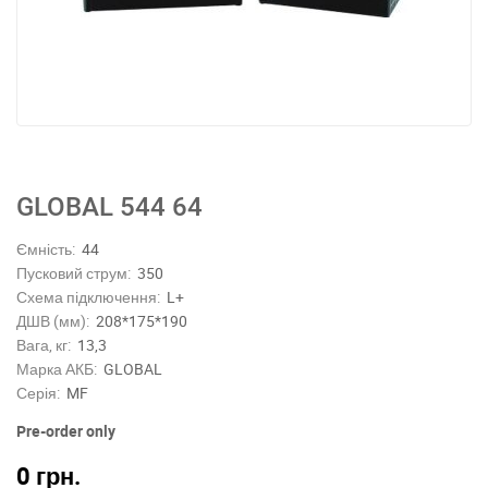
GLOBAL 544 64
Ємність:
44
Пусковий струм:
350
Схема підключення:
L+
ДШВ (мм):
208*175*190
Вага, кг:
13,3
Марка АКБ:
GLOBAL
Серія:
MF
Pre-order only
0
грн.