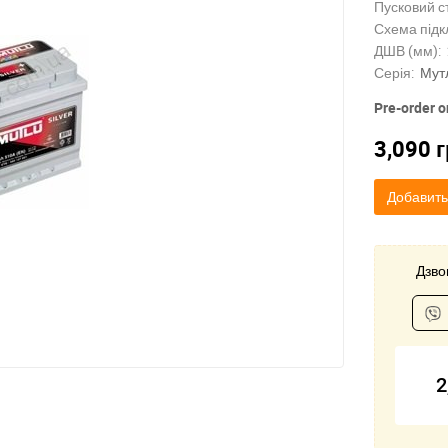
Пусковий с
Схема підк
ДШВ (мм):
Серія:
Мут
Pre-order o
3,090
г
Добавить
Дзвон
2