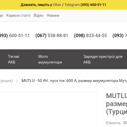
Дзвоніть, пишіть у
Viber
/
Telegram
(093) 600-51-11
цю
Корисні статті
Відео
Новини
093)
600-51-11
(067)
538-88-81
(098)
833-44-55
(093)
7
Тягові
Мото
Зарядні пристрої для
АКБ
акумулятори
АКБ
Турция)
MUTLU - 50 АЧ , пуск ток: 600 А, размер аккумулятора Мут
MUTLU 
разме
(Турци
Ємність:
5