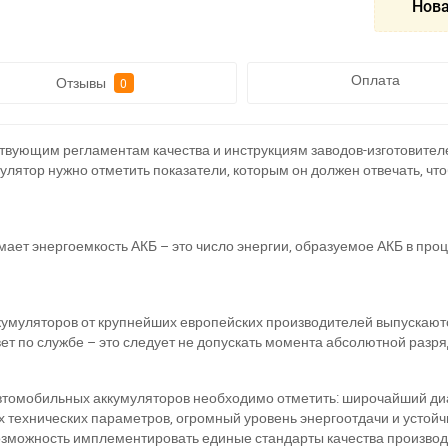
Нова
Оплата
Отзывы
0
ствующим регламентам качества и инструкциям заводов-изготовите
лятор нужно отметить показатели, которым он должен отвечать, чт
мает энергоемкость АКБ – это число энергии, образуемое АКБ в про
умуляторов от крупнейших европейских производителей выпускаютс
ет по службе – это следует не допускать момента абсолютной разря
втомобильных аккумуляторов необходимо отметить: широчайший ди
технических параметров, огромный уровень энергоотдачи и устойч
озможность имплементировать единые стандарты качества произво