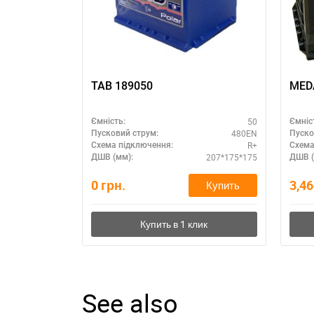
TAB 189050
MEDA
50
Ємність:
Ємніс
480EN
Пусковий струм:
Пуско
R+
Схема підключення:
Схема
207*175*175
ДШВ (мм):
ДШВ (
0
грн.
3,4
Купить
See also