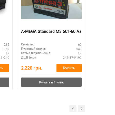
A-MEGA Standard M3 6СТ-60 Aз
SZNAJDER 
215
60
Ємність:
Ємність:
1150
540
Пусковий струм:
Пусковий стру
L+
L+
Схема підключення:
Схема підклю
13*240
242*174*190
ДШВ (мм):
ДШВ (мм):
2,220
грн.
4,190
грн.
ть
Купить