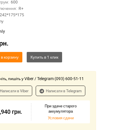
трум:
600
лючення:
R+
242*175*175
лу
nly
рн.
 в корзину
іть, пишіть у Viber / Telegram (093) 600-51-11
Написати в Viber
Написати в Telegram
При здаче старого
,940
грн.
аккумулятора
Условия сдачи