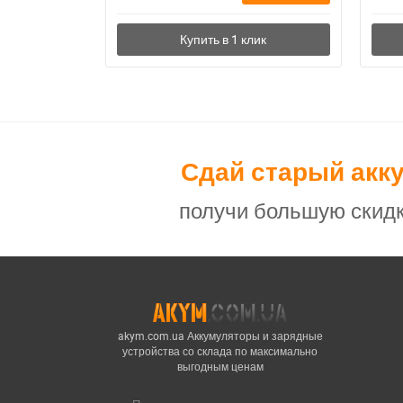
Сдай старый акк
получи большую скидк
akym.com.ua Аккумуляторы и зарядные
устройства со склада по максимально
выгодным ценам