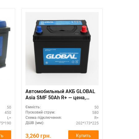
Автомобильный АКБ GLOBAL
SZNAJDER 
Asia SMF 50Ah R+ — цена,
гарантия
50
50
Ємність:
Ємність:
450
580
Пусковий струм:
Пусковий стру
L+
R+
Схема підключення:
Схема підклю
75*190
202*173*225
ДШВ (мм):
ДШВ (мм):
3,260
грн.
2,870
грн.
ть
Купить