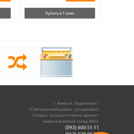
г. Киев ул. Подлесная 1
(Святошинский район, супермаркет
Сильпо, тыльная сторона здания -
закрытый малый склад АКБ).
(093) 600-51-11