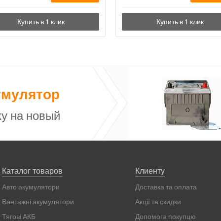
умулятор
у на новый
Каталог товаров
Клиенту
Авто акумулятори
Доставка та оплата
Вантажні акумулятори
Акції та скидки
Тягові АКБ
Допомога покупцю