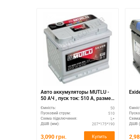
Авто аккумуляторы MUTLU -
Exid
50 АЧ , пуск ток: 510 А, размер
аккумулятора Мутлу (Турция):
50
Ємність:
Ємніс
207 Х 175 Х 190 мм.
510
Пусковий струм:
Пуско
L+
Схема підключення:
Схема
207*175*190
ДШВ (мм):
ДШВ (
3,090
грн.
2,9
Купить