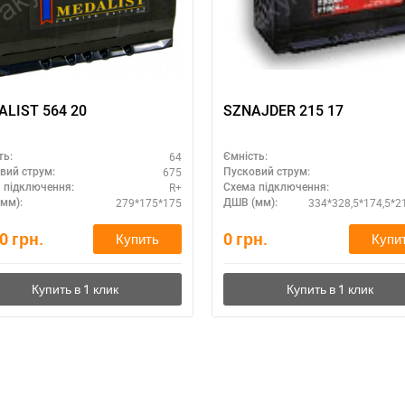
LIST 564 20
SZNAJDER 215 17
64
ть:
Ємність:
675
вий струм:
Пусковий струм:
R+
 підключення:
Схема підключення:
279*175*175
334*328,5*174,5*2
мм):
ДШВ (мм):
60
грн.
0
грн.
Купить
Купи