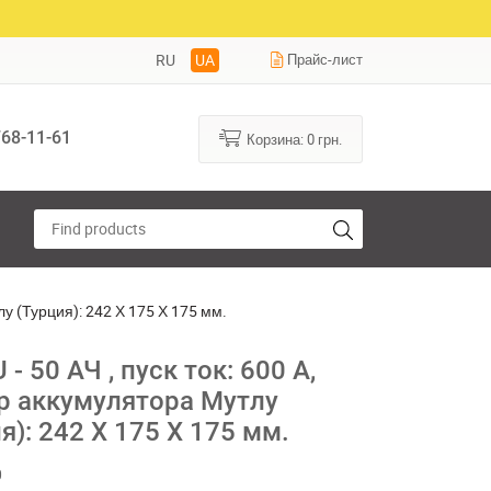
RU
UA
Прайс-лист
68-11-61
Корзина:
0
грн.
лу (Турция): 242 Х 175 Х 175 мм.
- 50 АЧ , пуск ток: 600 А,
р аккумулятора Мутлу
я): 242 Х 175 Х 175 мм.
0