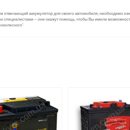
ом отвечающий аккумулятор для своего автомобиля, необходимо оз
ми специалистами – они окажут помощь, чтобы Вы имели возможност
хколесного".
а відсутності звязку - дзвоніть, пишіть у Viber / Telegram (093) 600-51-
Написати в Viber
Написати в Telegram