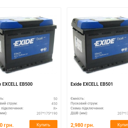
e EXCELL EB500
Exide EXCELL EB501
50
ть:
Ємність:
450
вий струм:
Пусковий струм:
R+
 підключення:
Схема підключення:
207*175*190
207*1
мм):
ДШВ (мм):
80
грн.
2,980
грн.
Купить
Купи