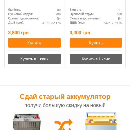
80
61
Ємність:
Ємність:
700
600
Пусковий струм:
Пусковий струм:
R+
R+
Схема підключення:
Схема підключення:
315*175*175
242*175*175
ДШВ (мм):
ДШВ (мм):
3,800
грн.
3,400
грн.
Купить
Купить
Сдай старый аккумулятор
получи большую скидку на новый