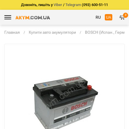
Дзвоніть, пишіть у
Viber
/
Telegram
(093) 600-51-11
0
RU
UA
Главная
Купити авто акумулятори
BOSCH (Испан., Герм.)