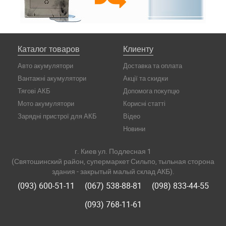
Каталог товаров
Клиенту
Авто акумулятори
Доставка та оплата
Вантажні акумулятори
Акції та скидки
Тягові АКБ
Допомога покупцю
Мото акумулятори
Корисні статті
Зарядні пристрої для АКБ
Відео
Новини
г. Киев ул. Подлесная 1
(Святошинский район, супермаркет Сильпо, тыльная сторона
здания - закрытый малый склад АКБ).
(093) 600-51-11
(067) 538-88-81
(098) 833-44-55
(093) 768-11-61