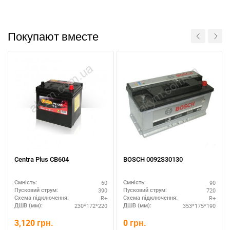
Покупают вместе
Centra Plus CB604
BOSCH 0092S30130
60
90
Ємність:
Ємність:
390
720
Пусковий струм:
Пусковий струм:
R+
R+
Схема підключення:
Схема підключення:
230*172*220
353*175*190
ДШВ (мм):
ДШВ (мм):
3,120
грн.
0
грн.