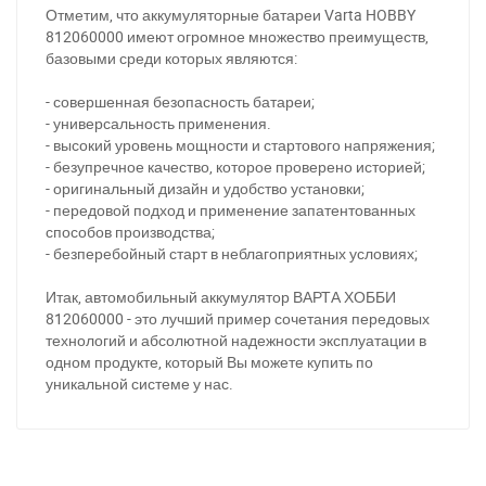
За відсутності звязку - дзвоніть, пишіть у Viber / Telegram
Отметим, что аккумуляторные батареи Varta HOBBY
(093) 600-51-11
812060000 имеют огромное множество преимуществ,
базовыми среди которых являются:
Написати в Viber
Написати в Telegram
- совершенная безопасность батареи;
- универсальность применения.
- высокий уровень мощности и стартового напряжения;
- безупречное качество, которое проверено историей;
- оригинальный дизайн и удобство установки;
- передовой подход и применение запатентованных
способов производства;
- безперебойный старт в неблагоприятных условиях;
Итак, автомобильный аккумулятор ВАРТА ХОББИ
812060000 - это лучший пример сочетания передовых
технологий и абсолютной надежности эксплуатации в
одном продукте, который Вы можете купить по
уникальной системе у нас.