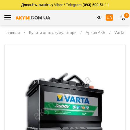
Дзвоніть, пишіть у
Viber
/
Telegram
(093) 600-51-11
0
RU
UA
Главная
Купити авто акумулятори
Архив АКБ
Varta ho