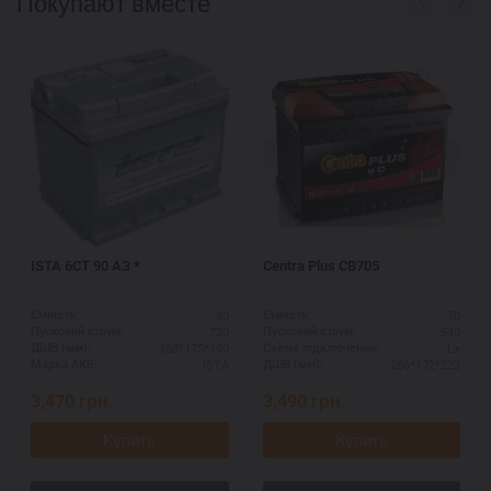
Покупают вместе
ISTA 6СТ 90 АЗ *
Centra Plus CB705
90
70
Ємність:
Ємність:
720
540
Пусковий струм:
Пусковий струм:
350*175*190
L+
ДШВ (мм):
Схема підключення:
ISTA
266*172*223
Марка АКБ:
ДШВ (мм):
3,470
грн.
3,490
грн.
Купить
Купить