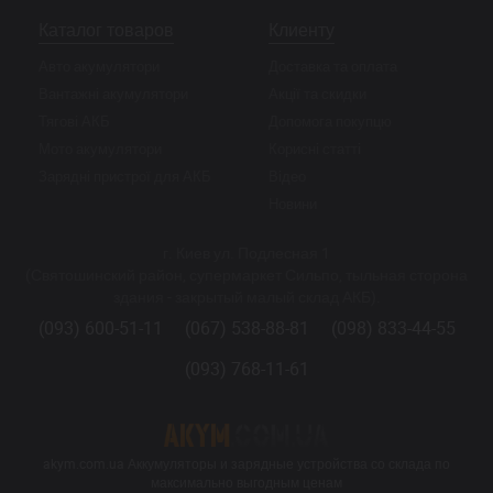
Каталог товаров
Клиенту
Авто акумулятори
Доставка та оплата
Вантажні акумулятори
Акції та скидки
Тягові АКБ
Допомога покупцю
Мото акумулятори
Корисні статті
Зарядні пристрої для АКБ
Відео
Новини
г. Киев ул. Подлесная 1
(Святошинский район, супермаркет Сильпо, тыльная сторона
здания - закрытый малый склад АКБ).
(093) 600-51-11
(067) 538-88-81
(098) 833-44-55
(093) 768-11-61
akym.com.ua Аккумуляторы и зарядные устройства со склада по
максимально выгодным ценам