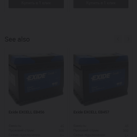
See also
Exide EXCELL EB456
Exide EXCELL EB457
45
45
Ємність:
Ємність:
300
300
Пусковий струм:
Пусковий струм:
R+
L+
Схема підключення:
Схема підключення: