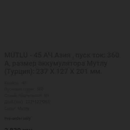
MUTLU - 45 АЧ Азия , пуск ток: 360
А, размер аккумулятора Мутлу
(Турция): 237 Х 127 Х 201 мм.
Ємність:
45
Пусковий струм:
360
Схема підключення:
R+
ДШВ (мм):
237*127*201
Серія:
Мутлу
Pre-order only