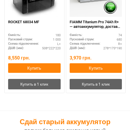
ROCKET 68034 MF
FIAMM Titanium Pro 74Ah R+
— автоаккумулятор, доставка
по Украине
180
74
Ємність:
Ємність:
1 000
680
Пусковий струм:
Пусковий струм:
L+
R+
Схема підключення:
Схема підключення:
508*222*220
278*175*190
ДШВ (мм):
ДШВ (мм):
8,550
грн.
3,970
грн.
Купить
Купить
Сдай старый аккумулятор