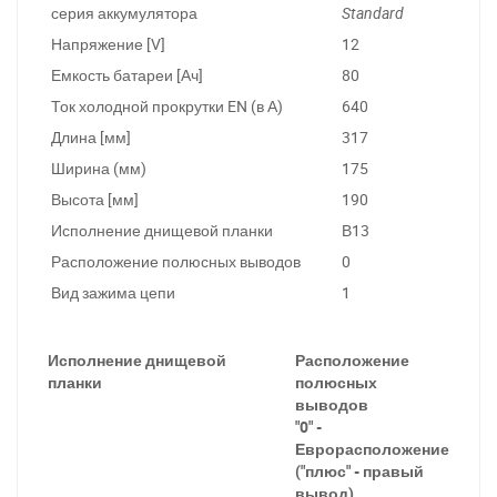
серия аккумулятора
Standard
Напряжение [V]
12
Емкость батареи [Ач]
80
Ток холодной прокрутки EN (в А)
640
Длина [мм]
317
Ширина (мм)
175
Высота [мм]
190
Исполнение днищевой планки
В13
Расположение полюсных выводов
0
Вид зажима цепи
1
Исполнение днищевой
Расположение
планки
полюсных
выводов
"0" -
Еврорасположение
("плюс" - правый
вывод)