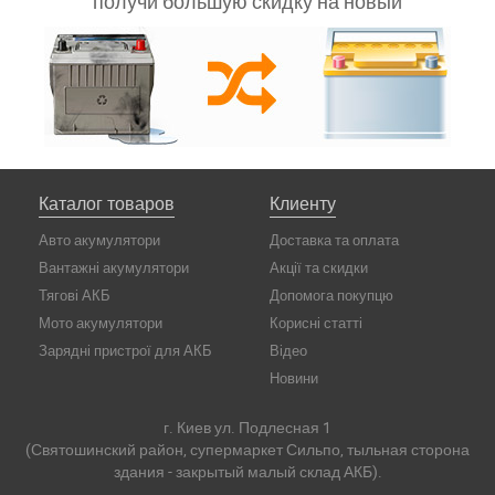
получи большую скидку на новый
Каталог товаров
Клиенту
Авто акумулятори
Доставка та оплата
Вантажні акумулятори
Акції та скидки
Тягові АКБ
Допомога покупцю
Мото акумулятори
Корисні статті
Зарядні пристрої для АКБ
Відео
Новини
г. Киев ул. Подлесная 1
(Святошинский район, супермаркет Сильпо, тыльная сторона
здания - закрытый малый склад АКБ).