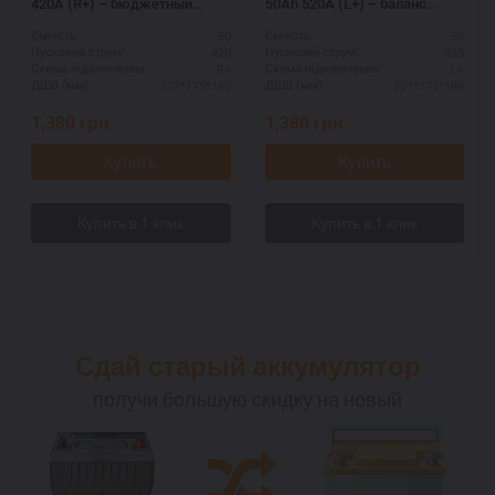
420А (R+) – бюджетный
50Аh 520A (L+) – баланс
вариант для города
цены и качества
50
50
Ємність:
Ємність:
420
520
Пусковий струм:
Пусковий струм:
R+
L+
Схема підключення:
Схема підключення:
207*175*190
207*175*190
ДШВ (мм):
ДШВ (мм):
1,380
грн.
1,380
грн.
Купить
Купить
Сдай старый аккумулятор
получи большую скидку на новый