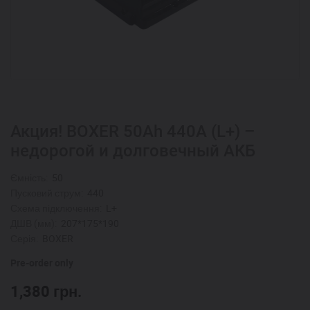
Акция! BOXER 50Ah 440A (L+) –
недорогой и долговечный АКБ
Ємність:
50
Пусковий струм:
440
Схема підключення:
L+
ДШВ (мм):
207*175*190
Серія:
BOXER
Pre-order only
1,380
грн.