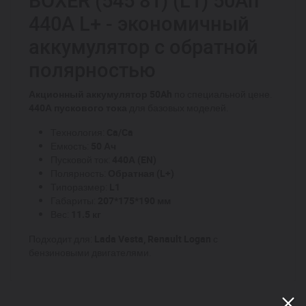
BOXER (545 81) (L1) 50Ah
440A L+ - экономичный
аккумулятор с обратной
полярностью
Акционный аккумулятор 50Ah
по специальной цене.
440А пускового тока
для базовых моделей.
Технология:
Ca/Ca
Емкость:
50 Ач
Пусковой ток:
440А (EN)
Полярность:
Обратная (L+)
Типоразмер:
L1
Габариты:
207*175*190 мм
Вес:
11.5 кг
Подходит для:
Lada Vesta, Renault Logan
с
бензиновыми двигателями.