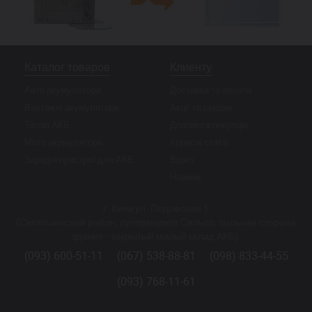
Каталог товаров
Клиенту
Авто акумулятори
Доставка та оплата
Вантажні акумулятори
Акції та скидки
Тягові АКБ
Допомога покупцю
Мото акумулятори
Корисні статті
Зарядні пристрої для АКБ
Відео
Новини
г. Киев ул. Подлесная 1
(Святошинский район, супермаркет Сильпо, тыльная сторона
здания - закрытый малый склад АКБ).
(093) 600-51-11
(067) 538-88-81
(098) 833-44-55
(093) 768-11-61