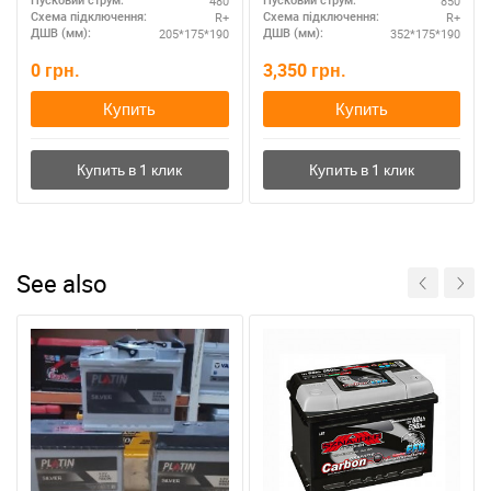
480
850
Пусковий струм:
Пусковий струм:
R+
R+
Схема підключення:
Схема підключення:
205*175*190
352*175*190
ДШВ (мм):
ДШВ (мм):
0
грн.
3,350
грн.
Купить
Купить
See also