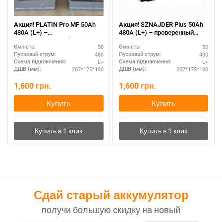
Акция! PLATIN Pro MF 50Ah
Акция! SZNAJDER Plus 50Ah
480A (L+) –
480A (L+) – проверенный
необслуживаемый
временем АКБ
50
50
Ємність:
Ємність:
кальциевый АКБ
480
480
Пусковий струм:
Пусковий струм:
L+
L+
Схема підключення:
Схема підключення:
207*175*190
207*175*190
ДШВ (мм):
ДШВ (мм):
1,600
грн.
1,600
грн.
Купить
Купить
Сдай старый аккумулятор
получи большую скидку на новый