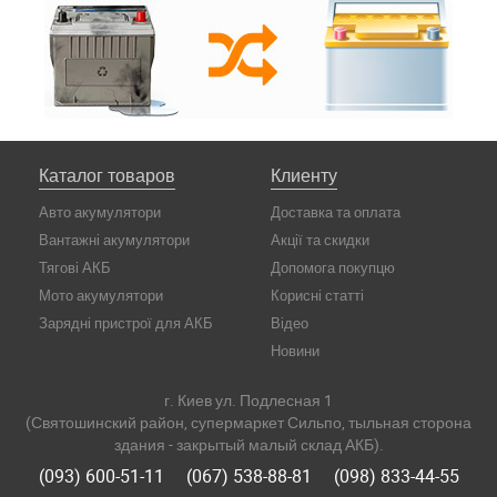
Каталог товаров
Клиенту
Авто акумулятори
Доставка та оплата
Вантажні акумулятори
Акції та скидки
Тягові АКБ
Допомога покупцю
Мото акумулятори
Корисні статті
Зарядні пристрої для АКБ
Відео
Новини
г. Киев ул. Подлесная 1
(Святошинский район, супермаркет Сильпо, тыльная сторона
здания - закрытый малый склад АКБ).
(093) 600-51-11
(067) 538-88-81
(098) 833-44-55