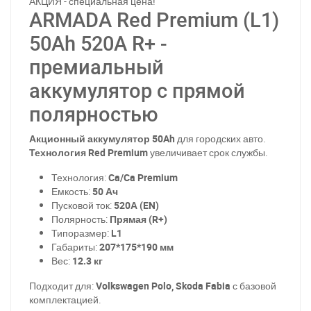
АКЦИЯ - специальная цена!
ARMADA Red Premium (L1)
50Ah 520A R+ -
премиальный
аккумулятор с прямой
полярностью
Акционный аккумулятор 50Ah
для городских авто.
Технология Red Premium
увеличивает срок службы.
Технология:
Ca/Ca Premium
Емкость:
50 Ач
Пусковой ток:
520А (EN)
Полярность:
Прямая (R+)
Типоразмер:
L1
Габариты:
207*175*190 мм
Вес:
12.3 кг
Подходит для:
Volkswagen Polo, Skoda Fabia
с базовой
комплектацией.