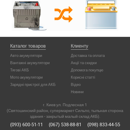
Каталог товаров
Клиенту
Авто акумулятори
Доставка та оплата
Вантажні акумулятори
Акції та скидки
Тягові АКБ
Допомога покупцю
Мото акумулятори
Корисні статті
Зарядні пристрої для АКБ
Відео
Новини
г. Киев ул. Подлесная 1
(Святошинский район, супермаркет Сильпо, тыльная сторона
здания - закрытый малый склад АКБ).
(093) 600-51-11
(067) 538-88-81
(098) 833-44-55