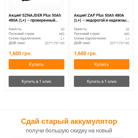
Акция! SZNAJDER Plus 50Ah
Акция! ZAP Plus 50Ah 480A
480A (L+) – проверенный
(L+) – недорогой и надежный
временем АКБ
аккумулятор
50
50
Ємність:
Ємність:
480
480
Пусковий струм:
Пусковий струм:
L+
L+
Схема підключення:
Схема підключення:
207*175*190
207*175*190
ДШВ (мм):
ДШВ (мм):
1,600
грн.
1,600
грн.
Купить
Купить
Сдай старый аккумулятор
получи большую скидку на новый