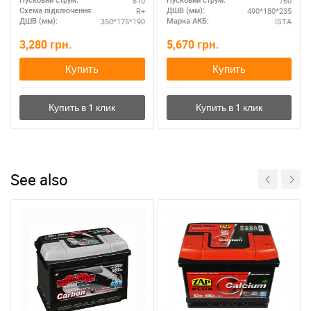
810
760
Пусковий струм:
Пусковий струм:
R+
490*180*235
Схема підключення:
ДШВ (мм):
350*175*190
ISTA
ДШВ (мм):
Марка АКБ:
3,280
грн.
5,670
грн.
Купить
Купить
See also