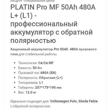
АКЦИЯ - специальная цена!
PLATIN Pro MF 50Ah 480A
L+ (L1) -
профессиональный
аккумулятор с обратной
полярностью
Акционный аккумулятор Pro 50Ah
.
480А пускового
тока
для стабильной работы.
Технология:
Ca/Ca MF
Емкость:
50 Ач
Пусковой ток:
480А (EN)
Полярность:
Обратная (L+)
Типоразмер:
L1
Габариты:
207*175*190 мм
Вес:
12.0 кг
Идеально подходит для:
Volkswagen Polo, Skoda Fabia
с обратной полярностью.