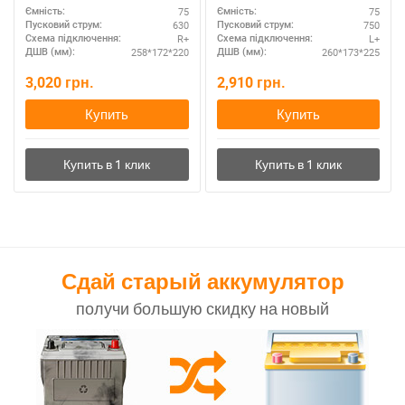
75
75
Ємність:
Ємність:
мощных авто
630
750
Пусковий струм:
Пусковий струм:
R+
L+
Схема підключення:
Схема підключення:
258*172*220
260*173*225
ДШВ (мм):
ДШВ (мм):
3,020
грн.
2,910
грн.
Купить
Купить
Сдай старый аккумулятор
получи большую скидку на новый