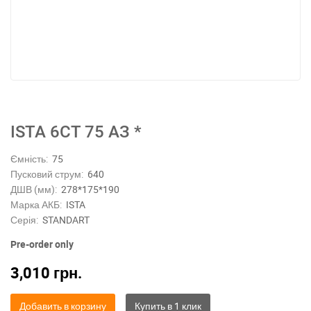
ISTA 6СТ 75 АЗ *
Ємність:
75
Пусковий струм:
640
ДШВ (мм):
278*175*190
Марка АКБ:
ISTA
Серія:
STANDART
Pre-order only
3,010
грн.
Добавить в корзину