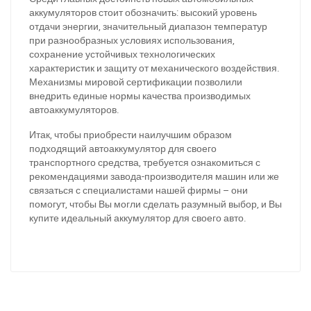
аккумуляторов стоит обозначить: высокий уровень
отдачи энергии, значительный диапазон температур
при разнообразных условиях использования,
сохранение устойчивых технологических
характеристик и защиту от механического воздействия.
Механизмы мировой сертификации позволили
внедрить единые нормы качества производимых
автоаккумуляторов.
Итак, чтобы приобрести наилучшим образом
подходящий автоаккумулятор для своего
транспортного средства, требуется ознакомиться с
рекомендациями завода-производителя машин или же
связаться с специалистами нашей фирмы – они
За відсутності звязку - дзвоніть, пишіть у Viber / Telegram
помогут, чтобы Вы могли сделать разумный выбор, и Вы
(093) 600-51-11
купите идеальный аккумулятор для своего авто.
Написати в Viber
Написати в Telegram