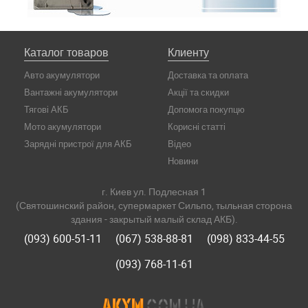
Каталог товаров
Клиенту
Авто акумулятори
Доставка та оплата
Вантажні акумулятори
Акції та скидки
Тягові АКБ
Допомога покупцю
Мото акумулятори
Корисні статті
Зарядні пристрої для АКБ
Відео
Новини
г. Киев ул. Подлесная 1
(Святошинский район, супермаркет Сильпо, тыльная сторона
здания - закрытый малый склад АКБ).
(093) 600-51-11
(067) 538-88-81
(098) 833-44-55
(093) 768-11-61