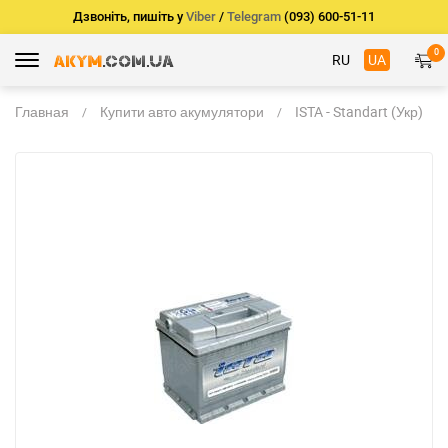
Дзвоніть, пишіть у
Viber
/
Telegram
(093) 600-51-11
0
RU
UA
Главная
Купити авто акумулятори
ISTA - Standart (Укр)