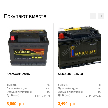
Покупают вместе
Kraftwerk 59015
MEDALIST 545 23
90
45
Ємність:
Ємність:
850
390
Пусковий струм:
Пусковий струм:
R+
R+
Схема підключення:
Схема підключення:
351*173*175
238*129*227
ДШВ (мм):
ДШВ (мм):
3,800
грн.
3,490
грн.