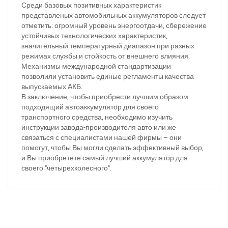
(093) 600-51-11
Среди базовых позитивных характеристик
представленых автомобильных аккумуляторов следует
отметить: огромный уровень энергоотдачи, сбережение
Написати в Viber
Написати в Telegram
устойчивых технологических характеристик,
значительный температурный диапазон при разных
режимах службы и стойкость от внешнего влияния.
Механизмы международной стандартизации
позволили установить единые регламенты качества
выпускаемых АКБ.
В заключение, чтобы приобрести лучшим образом
подходящий автоаккумулятор для своего
транспортного средства, необходимо изучить
инструкции завода-производителя авто или же
связаться с специалистами нашей фирмы – они
помогут, чтобы Вы могли сделать эффективный выбор,
и Вы приобретете самый лучший аккумулятор для
своего "четырехколесного".