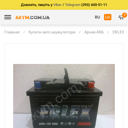
Дзвоніть, пишіть у
Viber
/
Telegram
(093) 600-51-11
0
RU
UA
Главная
Купити авто акумулятори
Архив АКБ
ERLEX (