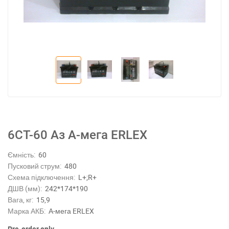
6СТ-60 Аз А-мега ERLEX
Ємність:
60
Пусковий струм:
480
Схема підключення:
L+;R+
ДШВ (мм):
242*174*190
Вага, кг:
15,9
Марка АКБ:
А-мега ERLEX
Pre-order only