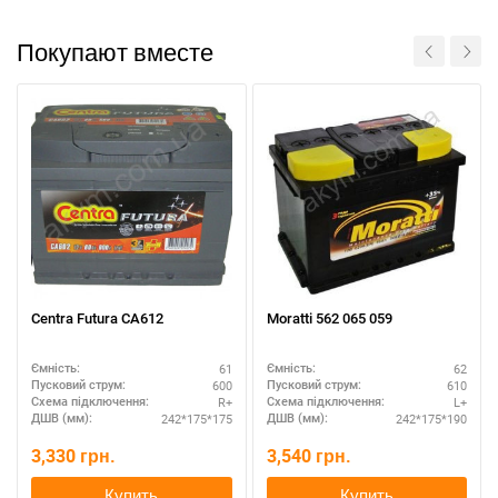
Покупают вместе
Centra Futura CA612
Moratti 562 065 059
61
62
Ємність:
Ємність:
600
610
Пусковий струм:
Пусковий струм:
R+
L+
Схема підключення:
Схема підключення:
242*175*175
242*175*190
ДШВ (мм):
ДШВ (мм):
3,330
грн.
3,540
грн.
Купить
Купить