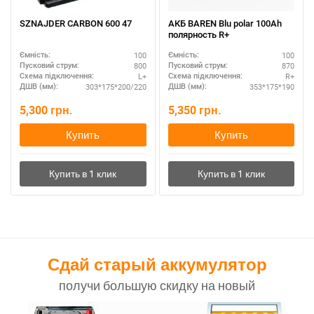
SZNAJDER CARBON 600 47
АКБ BAREN Blu polar 100Ah
полярность R+
100
100
Ємність:
Ємність:
800
870
Пусковий струм:
Пусковий струм:
L+
R+
Схема підключення:
Схема підключення:
303*175*200/220
353*175*190
ДШВ (мм):
ДШВ (мм):
5,300
грн.
5,350
грн.
Купить
Купить
Сдай старый аккумулятор
получи большую скидку на новый