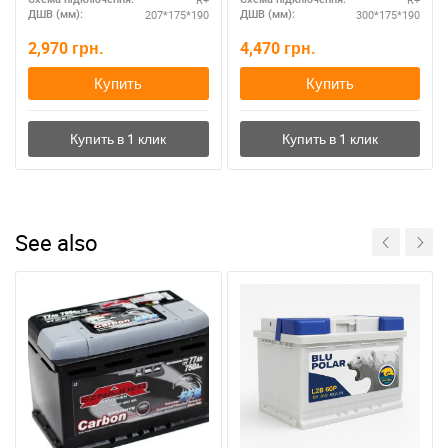
207*175*190
300*175*190
ДШВ (мм):
ДШВ (мм):
2,970
грн.
4,470
грн.
Купить
Купить
See also