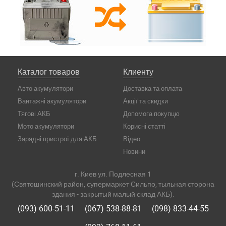
Каталог товаров
Клиенту
Авто акумулятори
Доставка та оплата
Вантажні акумулятори
Акції та скидки
Тягові АКБ
Допомога покупцю
Мото акумулятори
Корисні статті
Зарядні пристрої для АКБ
Відео
Новини
г. Киев ул. Подлесная 1
(Святошинский район, супермаркет Сильпо, тыльная сторона
здания - закрытый малый склад АКБ).
(093) 600-51-11
(067) 538-88-81
(098) 833-44-55