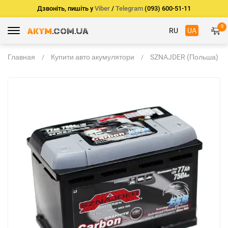
Дзвоніть, пишіть у
Viber
/
Telegram
(093) 600-51-11
0
RU
UA
Главная
Купити авто акумулятори
SZNAJDER (Польша)