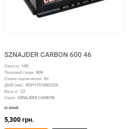
SZNAJDER CARBON 600 46
Ємність:
100
Пусковий струм:
800
Схема підключення:
R+
ДШВ (мм):
303*175*200/220
Вага, кг:
23
Серія:
SZNAJDER CARBON
In stock
5,300
грн.