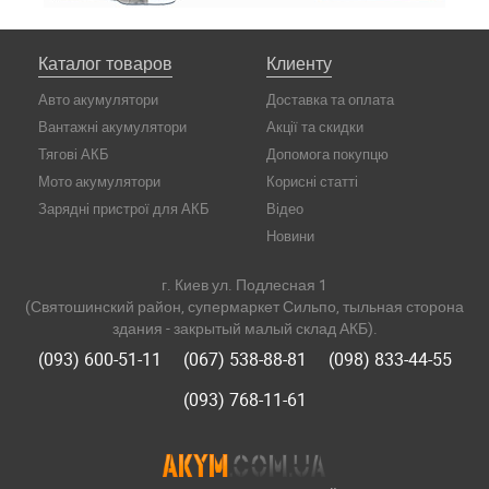
Каталог товаров
Клиенту
Авто акумулятори
Доставка та оплата
Вантажні акумулятори
Акції та скидки
Тягові АКБ
Допомога покупцю
Мото акумулятори
Корисні статті
Зарядні пристрої для АКБ
Відео
Новини
г. Киев ул. Подлесная 1
(Святошинский район, супермаркет Сильпо, тыльная сторона
здания - закрытый малый склад АКБ).
(093) 600-51-11
(067) 538-88-81
(098) 833-44-55
(093) 768-11-61