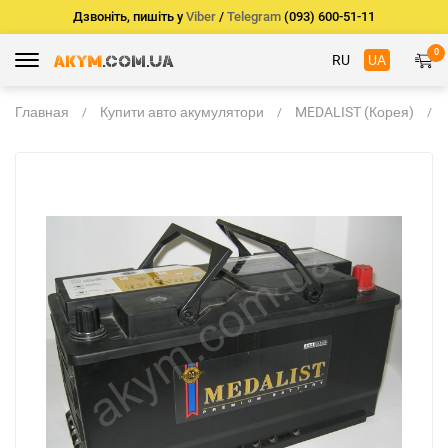
Дзвоніть, пишіть у
Viber
/
Telegram
(093) 600-51-11
0
RU
UA
Главная
Купити авто акумулятори
MEDALIST (Корея)