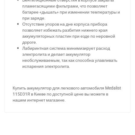
пламегасящими фильтрами, что позволяет
батарее «дышать» при изменении температуры и
при заряде.
Отсутствие упоров на дне корпуса прибора
позволяет избежать разбития нижнего края
аккумуляторных пластин при езде по неровной
дороге.
Лабиринтная система минимизирует расход
электролита и делает аккумулятор
необслуживаемым, так как способна улавливать
испарения электролита.
За відсутності звязку - дзвоніть, пишіть у Viber / Telegram
(093) 600-51-11
Купить аккумулятор для легкового автомобиля Medalis
t
115D31R в Киеве по доступной цене вы можете в
нашем интернет магазине.
Написати в Viber
Написати в Telegram