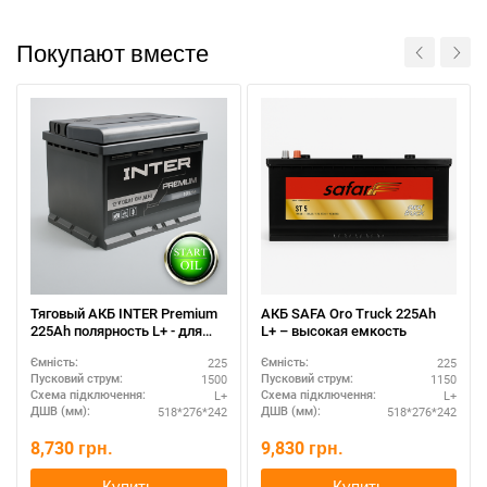
Покупают вместе
Тяговый АКБ INTER Premium
АКБ SAFA Oro Truck 225Ah
225Ah полярность L+ - для
L+ – высокая емкость
спецтехники
225
225
Ємність:
Ємність:
1500
1150
Пусковий струм:
Пусковий струм:
L+
L+
Схема підключення:
Схема підключення:
518*276*242
518*276*242
ДШВ (мм):
ДШВ (мм):
8,730
грн.
9,830
грн.
Купить
Купить