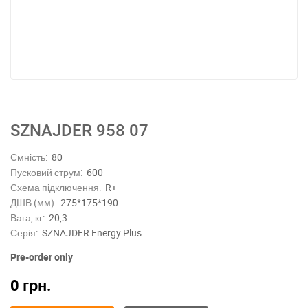
SZNAJDER 958 07
Ємність:
80
Пусковий струм:
600
Схема підключення:
R+
ДШВ (мм):
275*175*190
Вага, кг:
20,3
Серія:
SZNAJDER Energy Plus
Pre-order only
0
грн.