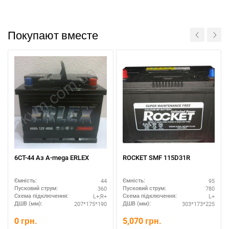
Покупают вместе
6СТ-44 Аз A-mega ERLEX
ROCKET SMF 115D31R
44
95
Ємність:
Ємність:
360
780
Пусковий струм:
Пусковий струм:
L+;R+
L+
Схема підключення:
Схема підключення:
207*175*190
303*173*225
ДШВ (мм):
ДШВ (мм):
0
грн.
5,070
грн.