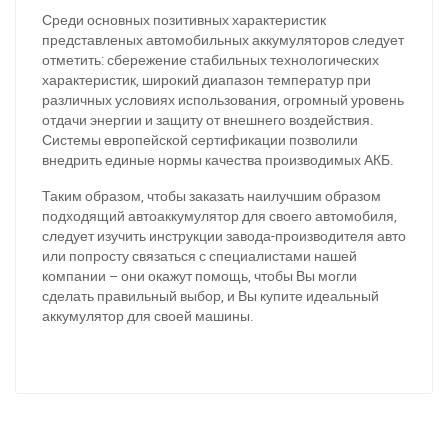
За відсутності звязку - дзвоніть, пишіть у Viber / Telegram
Среди основных позитивных характеристик
(093) 600-51-11
представленых автомобильных аккумуляторов следует
отметить: сбережение стабильных технологических
Написати в Viber
Написати в Telegram
характеристик, широкий диапазон температур при
различных условиях использования, огромный уровень
отдачи энергии и защиту от внешнего воздействия.
Системы европейской сертификации позволили
внедрить единые нормы качества производимых АКБ.
Таким образом, чтобы заказать наилучшим образом
подходящий автоаккумулятор для своего автомобиля,
следует изучить инструкции завода-производителя авто
или попросту связаться с специалистами нашей
компании – они окажут помощь, чтобы Вы могли
сделать правильный выбор, и Вы купите идеальный
аккумулятор для своей машины.