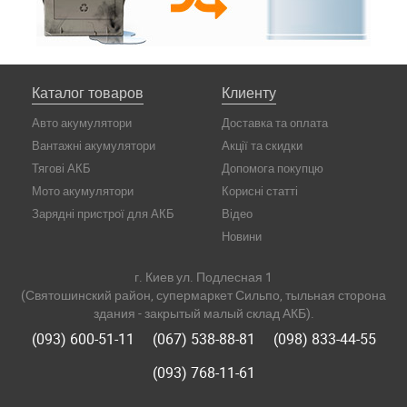
Каталог товаров
Клиенту
Авто акумулятори
Доставка та оплата
Вантажні акумулятори
Акції та скидки
Тягові АКБ
Допомога покупцю
Мото акумулятори
Корисні статті
Зарядні пристрої для АКБ
Відео
Новини
г. Киев ул. Подлесная 1
(Святошинский район, супермаркет Сильпо, тыльная сторона
здания - закрытый малый склад АКБ).
(093) 600-51-11
(067) 538-88-81
(098) 833-44-55
(093) 768-11-61