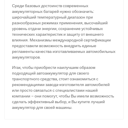
Среди базовых достоинств современных
аккумуляторных батарей нужно обозначить:
широчайший температурный диапазон при
разнообразных режимах применения, высочайший
уровень отдачи энергии, сохранение устойчивых
технических характеристик и защиту от внешнего
влияния. Механизмы международной сертификации
предоставили возможность внедрить единые
регламенты качества изготавливаемых автомобильных
аккумуляторов.
Итак, чтобы приобрести наилучшим образом
подходящий автоаккумулятор для своего
транспортного средства, стоит ознакомиться с
За відсутності звязку - дзвоніть, пишіть у Viber / Telegram
рекомендациями завода-изготовителя автомобилей
(093) 600-51-11
или просто связаться с специалистами нашей
компании – они помогут, чтобы Вы имели возможность
Написати в Viber
Написати в Telegram
сделать эффективный выбор, и Вы купите лучший
аккумулятор для своей машины.