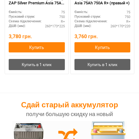
ZAP Silver Premium Asia 75Ah
Asia 75Ah 750A R+ (правый +)
R+ – премиум-класс
75
75
Ємність:
Ємність:
750
750
Пусковий струм:
Пусковий струм:
R+
R+
Схема підключення:
Схема підключення:
260*173*225
260*170*220
ДШВ (мм):
ДШВ (мм):
3,780
грн.
3,760
грн.
Купить
Купить
Сдай старый аккумулятор
получи большую скидку на новый