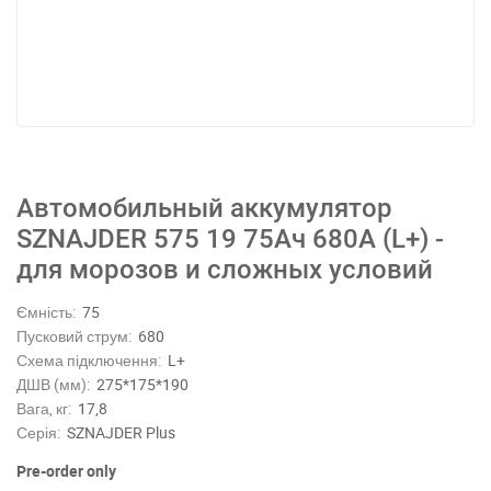
Автомобильный аккумулятор
SZNAJDER 575 19 75Ач 680А (L+) -
для морозов и сложных условий
Ємність:
75
Пусковий струм:
680
Схема підключення:
L+
ДШВ (мм):
275*175*190
Вага, кг:
17,8
Серія:
SZNAJDER Plus
Pre-order only