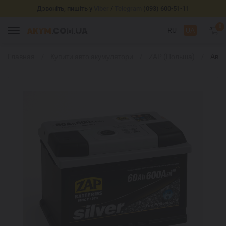
Дзвоніть, пишіть у
Viber
/
Telegram
(093) 600-51-11
0
RU
UA
Главная
Купити авто акумулятори
ZAP (Польша)
Авт
акку
ZAP S
Prem
75Ah
прем