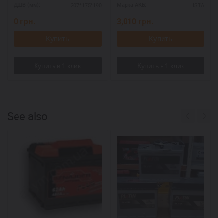
207*175*190
ISTA
ДШВ (мм):
Марка АКБ:
0
грн.
3,010
грн.
Купить
Купить
See also