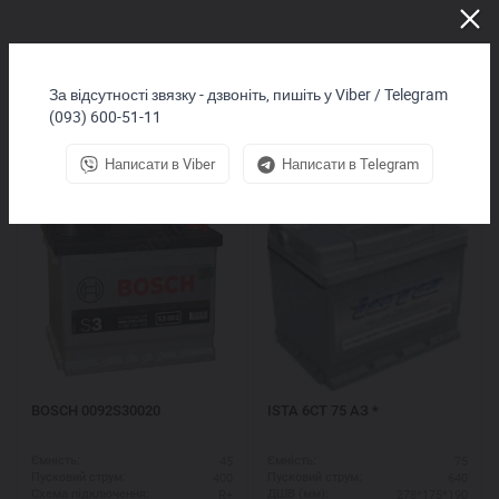
За відсутності звязку - дзвоніть, пишіть у Viber / Telegram
(093) 600-51-11
Покупают вместе
Написати в Viber
Написати в Telegram
BOSCH 0092S30020
ISTA 6СТ 75 АЗ *
45
75
Ємність:
Ємність:
400
640
Пусковий струм:
Пусковий струм:
R+
278*175*190
Схема підключення:
ДШВ (мм):