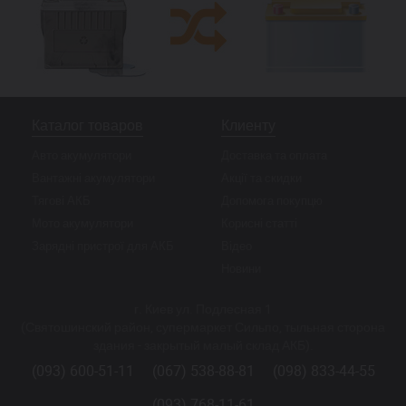
Каталог товаров
Клиенту
Авто акумулятори
Доставка та оплата
Вантажні акумулятори
Акції та скидки
Тягові АКБ
Допомога покупцю
Мото акумулятори
Корисні статті
Зарядні пристрої для АКБ
Відео
Новини
г. Киев ул. Подлесная 1
(Святошинский район, супермаркет Сильпо, тыльная сторона
здания - закрытый малый склад АКБ).
(093) 600-51-11
(067) 538-88-81
(098) 833-44-55
(093) 768-11-61