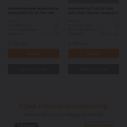
Автомобильный аккумулятор
Аккумулятор PLATIN Silver
SZNAJDER 575 19 75Ач 680А
Asia 75Ah 750A R+ (правый +)
(L+) - для морозов и сложных
75
75
Ємність:
Ємність:
условий
680
750
Пусковий струм:
Пусковий струм:
L+
R+
Схема підключення:
Схема підключення:
275*175*190
260*170*220
ДШВ (мм):
ДШВ (мм):
3,780
грн.
3,760
грн.
Купить
Купить
Сдай старый аккумулятор
получи большую скидку на новый