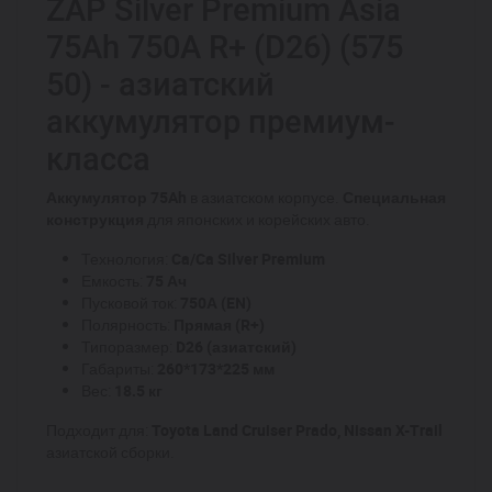
ZAP Silver Premium Asia
75Ah 750A R+ (D26) (575
50) - азиатский
аккумулятор премиум-
класса
Аккумулятор 75Ah
в азиатском корпусе.
Специальная
конструкция
для японских и корейских авто.
Технология:
Ca/Ca Silver Premium
Емкость:
75 Ач
Пусковой ток:
750А (EN)
Полярность:
Прямая (R+)
Типоразмер:
D26 (азиатский)
Габариты:
260*173*225 мм
Вес:
18.5 кг
Подходит для:
Toyota Land Cruiser Prado, Nissan X-Trail
азиатской сборки.