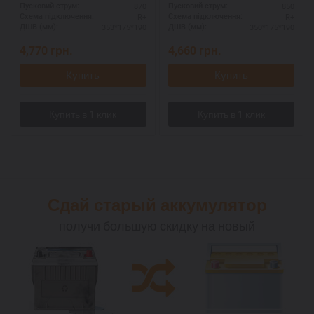
870
850
Пусковий струм:
Пусковий струм:
R+
R+
Схема підключення:
Схема підключення:
353*175*190
350*175*190
ДШВ (мм):
ДШВ (мм):
4,770
грн.
4,660
грн.
Купить
Купить
Сдай старый аккумулятор
получи большую скидку на новый