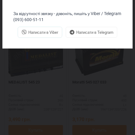
Покупают вместе
За відсутності звязку - дзвоніть, пишіть у Viber / Telegram
(093) 600-51-11
Написати в Viber
Написати в Telegram
MEDALIST 545 23
Moratti 545 027 033
45
45
Ємність:
Ємність:
390
400
Пусковий струм:
Пусковий струм:
R+
L+
Схема підключення:
Схема підключення:
238*129*227
196*134*205*226
ДШВ (мм):
ДШВ (мм):
3,490
грн.
3,170
грн.
Купить
Купить