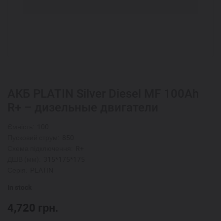
АКБ PLATIN Silver Diesel MF 100Ah
R+ – дизельные двигатели
Ємність:
100
Пусковий струм:
850
Схема підключення:
R+
ДШВ (мм):
315*175*175
Серія:
PLATIN
In stock
4,720
грн.