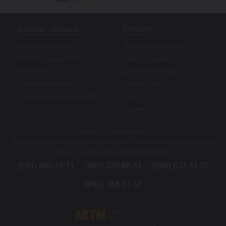
Каталог товаров
Клиенту
Авто акумулятори
Доставка та оплата
Вантажні акумулятори
Акції та скидки
Тягові АКБ
Допомога покупцю
Мото акумулятори
Корисні статті
Зарядні пристрої для АКБ
Відео
Новини
г. Киев ул. Подлесная 1
(Святошинский район, супермаркет Сильпо, тыльная сторона
здания - закрытый малый склад АКБ).
(093) 600-51-11
(067) 538-88-81
(098) 833-44-55
(093) 768-11-61