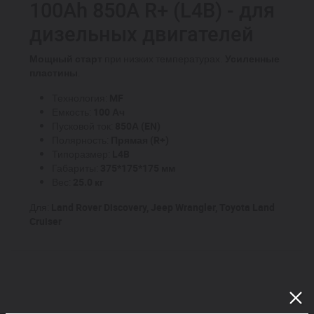
100Ah 850A R+ (L4B) - для
дизельных двигателей
Мощный старт
при низких температурах.
Усиленные
пластины
.
Технология:
MF
Емкость:
100 Ач
Пусковой ток:
850А (EN)
Полярность:
Прямая (R+)
Типоразмер:
L4B
Габариты:
375*175*175 мм
Вес:
25.0 кг
Для:
Land Rover Discovery, Jeep Wrangler, Toyota Land
Cruiser