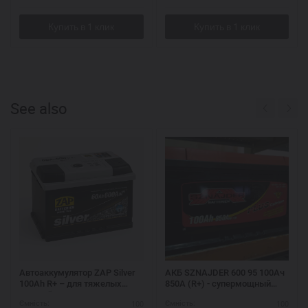
See also
Автоаккумулятор ZAP Silver
АКБ SZNAJDER 600 95 100Ач
100Ah R+ – для тяжелых
850А (R+) - супермощный
условий
аккумулятор для
100
100
Ємність:
Ємність:
спецтехники