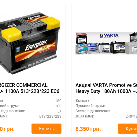
RGIZER COMMERCIAL
Акция! VARTA Promotive S
180Ач 1100А 513*223*223 EC6
Heavy Duty 180Аh 1000А –
профессиональный АКБ д
180
ть:
Ємність:
грузовиков
1100
вий струм:
Пусковий струм:
L+
 підключення:
Схема підключення:
513*223*223
240*1
мм):
ДШВ (мм):
00
грн.
8,350
грн.
Купить
Купи