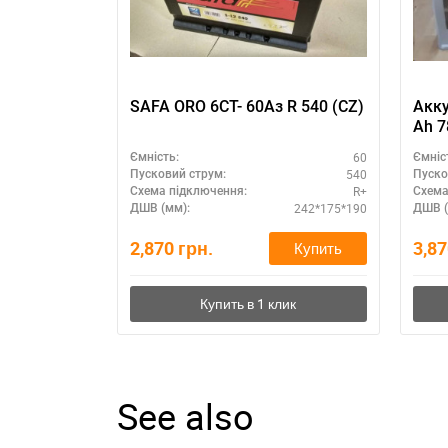
SAFA ORO 6CT- 60Aз R 540 (CZ)
Акку
Ah 7
60
Ємність:
Ємніс
540
Пусковий струм:
Пуско
R+
Схема підключення:
Схема
242*175*190
ДШВ (мм):
ДШВ (
2,870
грн.
3,8
Купить
See also