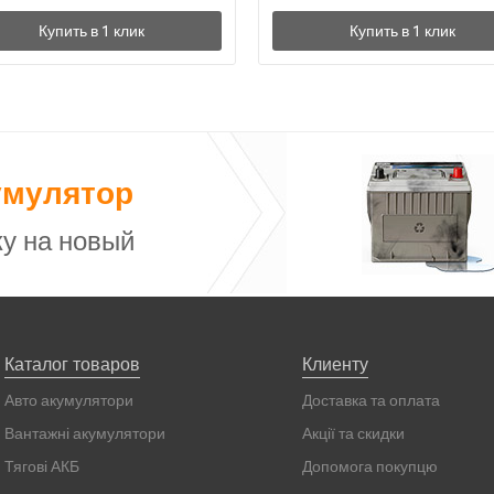
умулятор
у на новый
Каталог товаров
Клиенту
Авто акумулятори
Доставка та оплата
Вантажні акумулятори
Акції та скидки
Тягові АКБ
Допомога покупцю