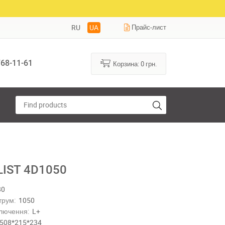
RU
UA
Прайс-лист
68-11-61
Корзина:
0
грн.
IST 4D1050
80
трум:
1050
лючення:
L+
508*215*234