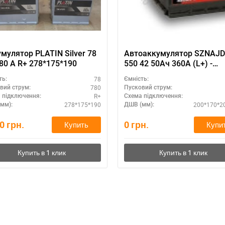
мулятор PLATIN Silver 78
Автоаккумулятор SZNAJ
80 A R+ 278*175*190
550 42 50Ач 360А (L+) -
аккумуляторная батарея 
78
ть:
Ємність:
прямой полярностью
780
вий струм:
Пусковий струм:
R+
 підключення:
Схема підключення:
278*175*190
200*170*2
мм):
ДШВ (мм):
70
грн.
0
грн.
Купить
Купи