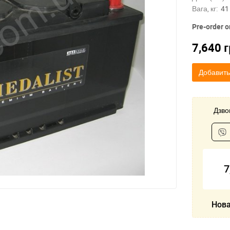
Вага, кг:
41
Pre-order o
7,640
г
Добавить
Дзвон
7
Нова