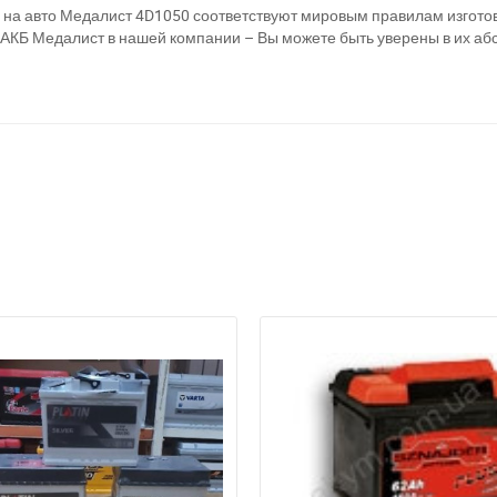
ы на авто Медалист 4D1050 соответствуют мировым правилам изгот
я АКБ Медалист в нашей компании – Вы можете быть уверены в их аб
а відсутності звязку - дзвоніть, пишіть у Viber / Telegram (093) 600-51-
Написати в Viber
Написати в Telegram