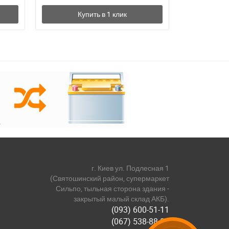
г. Киев ул. Подлесная 1
(Святошинский район, супермаркет
Сильпо, тыльная сторона здания -
закрытый малый склад АКБ).
(093) 600-51-11
(067) 538-88-81