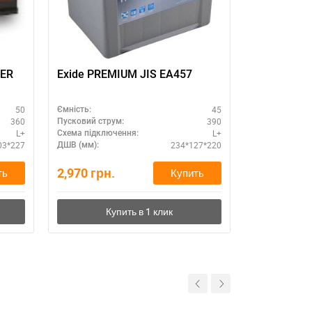
DER
Exide PREMIUM JIS EA457
SZNAJDER 
640А (L+),
с
требовате
50
45
Ємність:
Ємність:
360
390
Пусковий струм:
Пусковий стру
L+
L+
Схема підключення:
Схема підклю
03*227
234*127*220
ДШВ (мм):
ДШВ (мм):
2,970
грн.
3,680
грн.
ть
Купить