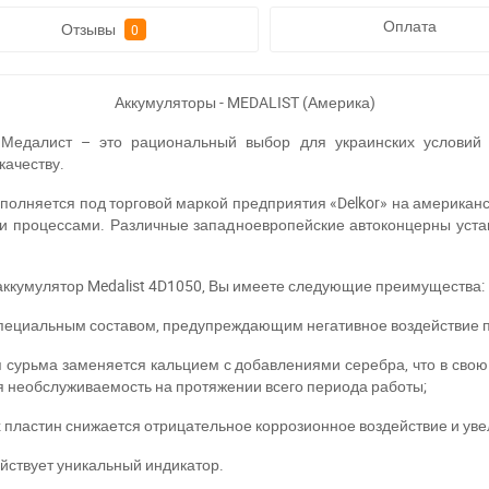
Оплата
Отзывы
0
Аккумуляторы - MEDALIST (Америка)
 Медалист – это рациональный выбор для украинских условий
качеству.
олняется под торговой маркой предприятия «Delkor» на американск
 процессами. Различные западноевропейские автоконцерны уста
ккумулятор Medalist 4D1050, Вы имеете следующие преимущества:
пециальным составом, предупреждающим негативное воздействие п
я сурьма заменяется кальцием с добавлениями серебра, что в сво
ая необслуживаемость на протяжении всего периода работы;
 пластин снижается отрицательное коррозионное воздействие и уве
ействует уникальный индикатор.