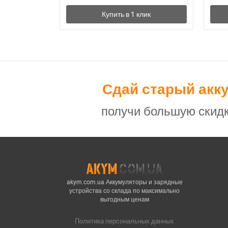
Сдай старый акк
получи большую скидк
akym.com.ua Аккумуляторы и зарядные
устройства со склада по максимально
выгодным ценам
Политика персональных данных