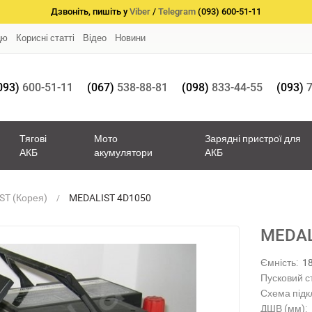
Дзвоніть, пишіть у
Viber
/
Telegram
(093) 600-51-11
цю
Корисні статті
Відео
Новини
093)
600-51-11
(067)
538-88-81
(098)
833-44-55
(093)
7
Тягові
Мото
Зарядні пристрої для
АКБ
акумулятори
АКБ
ST (Корея)
MEDALIST 4D1050
MEDAL
Ємність:
1
Пусковий с
Схема підк
ДШВ (мм):