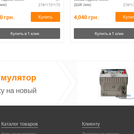
278*175*175
278*1
мм):
ДШВ (мм):
80
грн.
4,040
грн.
Купить
Купи
умулятор
у на новый
Каталог товаров
Клиенту
Авто акумулятори
Доставка та оплата