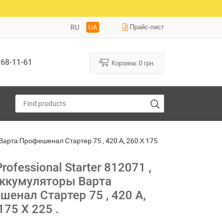
RU
UA
Прайс-лист
68-11-61
Корзина:
0
грн.
ы Варта Профешенал Стартер 75 , 420 А, 260 Х 175
Professional Starter 812071 ,
аккумуляторы Варта
енал Стартер 75 , 420 А,
175 Х 225 .