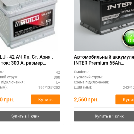
U - 42 АЧ Яп. Ст. Азия ,
Автомобильный аккумуля
к: 300 А, размер
INTER Premium 65Ah
мулятора Мутлу (Турция):
полярность L+ - лучший в
42
ть:
Ємність:
196 Х 125 Х 202 мм.
2024
300
вий струм:
Пусковий струм:
L+
 підключення:
Схема підключення:
196*125*202
242*1
мм):
ДШВ (мм):
80
грн.
2,560
грн.
Купить
Купи