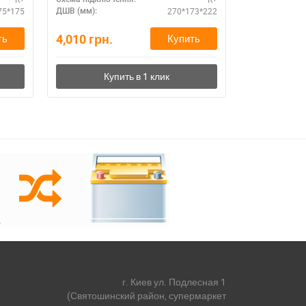
75*175
270*173*222
ДШВ (мм):
ДШВ (мм):
4,010
грн.
4,000
грн.
ть
Купить
г. Киев ул. Подлесная 1
(Святошинский район, супермаркет