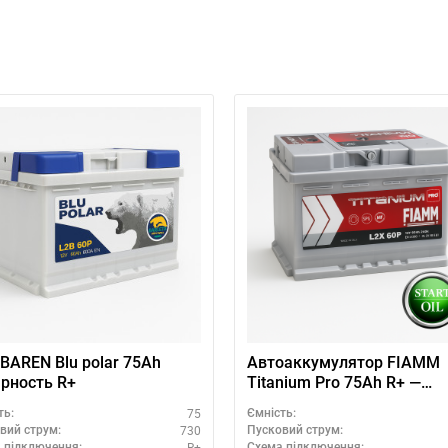
BAREN Blu polar 75Ah
Автоаккумулятор FIAMM
рность R+
Titanium Pro 75Ah R+ —
выгодная покупка
75
ть:
Ємність:
730
вий струм:
Пусковий струм:
R+
 підключення:
Схема підключення: