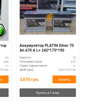
тор
Аккумулятор PLATIN Silver 70
Centra Plu
Ah 670 A L+ 242*175*190
ыбор
65
70
Ємність:
Ємність:
640
670
Пусковий струм:
Пусковий стру
L+
L+
Схема підключення:
Схема підклю
75*190
242*175*190
ДШВ (мм):
ДШВ (мм):
3,670
грн.
4,580
грн.
ть
Купить