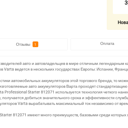
3
Нова
Оплата
Отзывы
1
оизводителей авто и автовладельцев в мире отличным легендарным 
 Varta ведется в нескольких государствах Европы: Испании, Франци
стики автомобильных аккумуляторов этой торгового бренда, то можн
 изготовляемые авто аккумуляторов Варта проходят стандартизацию
ta Professional Starter 812071 используется технология четкого на
 получается добиться значительного срока и эффективности службы
уляторов Varta вырабатывать максимальный ток независимо от врем
l Starter 812071 имеют много преимуществ, базовыми среди которых