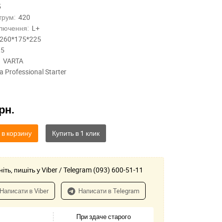
5
трум:
420
лючення:
L+
260*175*225
,5
VARTA
a Professional Starter
рн.
 в корзину
іть, пишіть у Viber / Telegram (093) 600-51-11
Написати в Viber
Написати в Telegram
При здаче старого