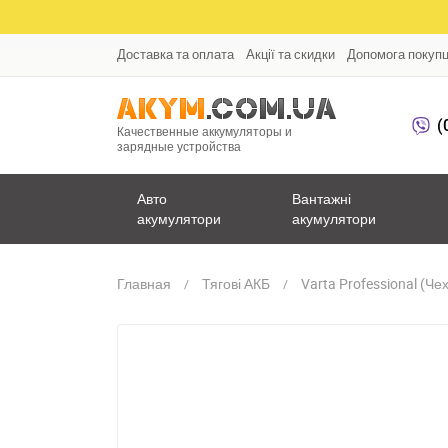
Доставка та оплата
Акції та скидки
Допомога покуп
(
Качественные аккумуляторы и
зарядные устройства
Авто
Вантажні
акумулятори
акумулятори
Главная
Тягові АКБ
Varta Professional (Че