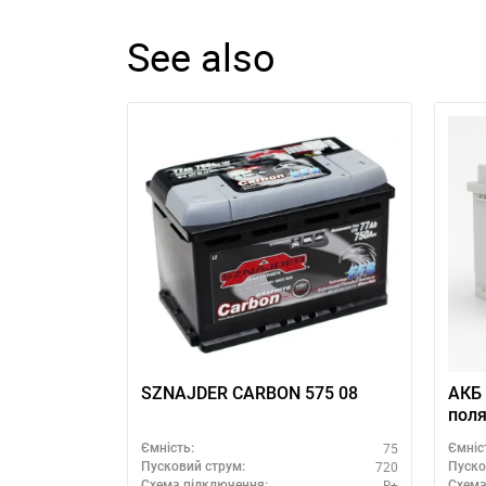
See also
SZNAJDER CARBON 575 08
АКБ 
поля
75
Ємність:
Ємніс
720
Пусковий струм:
Пуско
R+
Схема підключення:
Схема