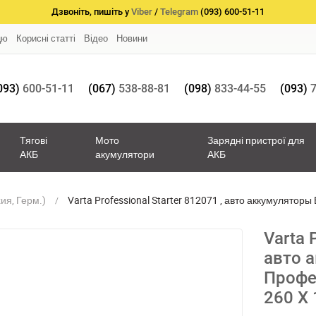
Дзвоніть, пишіть у
Viber
/
Telegram
(093) 600-51-11
цю
Корисні статті
Відео
Новини
093)
600-51-11
(067)
538-88-81
(098)
833-44-55
(093)
7
Тягові
Мото
Зарядні пристрої для
АКБ
акумулятори
АКБ
хия, Герм.)
Varta Professional Starter 812071 , авто аккумулятор
Х 225 .
Varta 
авто 
Профеш
260 Х 