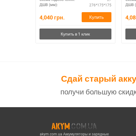
276*175*175
ДШВ (мм):
ДШВ (
4,040
грн.
4,0
Купить
Сдай старый акк
получи большую скидк
akym.com.ua Аккумуляторы и зарядные