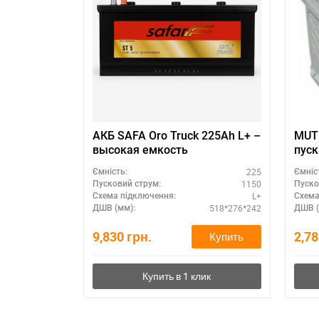
АКБ SAFA Oro Truck 225Ah L+ –
MUTL
высокая емкость
пуск то
акку
225
Ємність:
Ємніс
1150
Пусковий струм:
Пуско
L+
Схема підключення:
Схема
518*276*242
ДШВ (мм):
ДШВ (
9,830
грн.
2,7
Купить