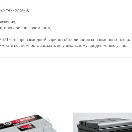
;
ых технологий;
ряжения;
во, проверенное временем;
071 - это превосходный вариант объединения современных технол
 имеете возможность заказать по уникальному предложению у нас.
а відсутності звязку - дзвоніть, пишіть у Viber / Telegram (093) 600-51-
Написати в Viber
Написати в Telegram