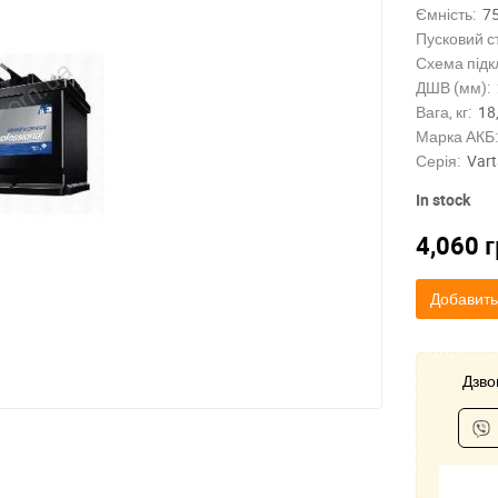
Ємність:
7
Пусковий с
Схема підк
ДШВ (мм):
Вага, кг:
18
Марка АКБ:
Серія:
Vart
In stock
4,060
г
Добавить
Дзвон