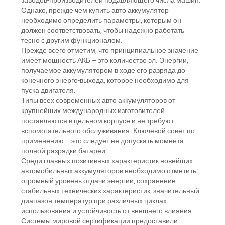
Однако, прежде чем купить авто аккумулятор
необходимо определить параметры, которым он
должен соответствовать, чтобы надежно работать
тесно с другим функционалом.
Прежде всего отметим, что принципиальное значение
имеет мощность АКБ – это количество эл. Энергии,
получаемое аккумулятором в ходе его разряда до
конечного энерго-выхода, которое необходимо для
пуска двигателя.
Типы всех современных авто аккумуляторов от
крупнейших международных изготовителей
поставляются в цельном корпусе и не требуют
вспомогательного обслуживания. Ключевой совет по
применению – это следует не допускать момента
полной разрядки батареи.
Среди главных позитивных характеристик новейших
автомобильных аккумуляторов необходимо отметить:
огромный уровень отдачи энергии, сохранение
стабильных технических характеристик, значительный
диапазон температур при различных циклах
использования и устойчивость от внешнего влияния.
Системы мировой сертификации предоставили
Написати в Viber
Написати в Telegram