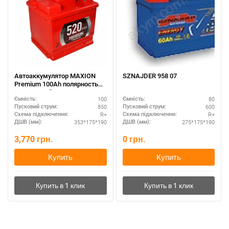
Автоаккумулятор MAXION
SZNAJDER 958 07
Premium 100Ah полярность
R+ – зимний пуск
100
80
Ємність:
Ємність:
850
600
Пусковий струм:
Пусковий струм:
R+
R+
Схема підключення:
Схема підключення:
353*175*190
275*175*190
ДШВ (мм):
ДШВ (мм):
3,770
грн.
0
грн.
Купить
Купить