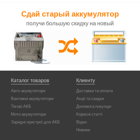
Сдай старый аккумулятор
получи большую скидку на новый
Каталог товаров
Клиенту
Авто акумулятори
Доставка та оплата
Вантажні акумулятори
Акції та скидки
Тягові АКБ
Допомога покупцю
Мото акумулятори
Корисні статті
Зарядні пристрої для АКБ
Відео
Новини