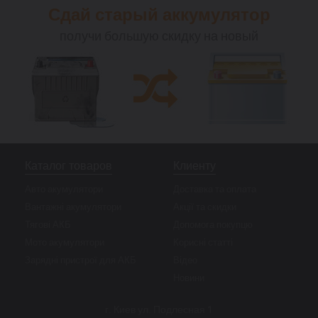
Сдай старый аккумулятор
получи большую скидку на новый
Каталог товаров
Клиенту
Авто акумулятори
Доставка та оплата
Вантажні акумулятори
Акції та скидки
Тягові АКБ
Допомога покупцю
Мото акумулятори
Корисні статті
Зарядні пристрої для АКБ
Відео
Новини
г. Киев ул. Подлесная 1