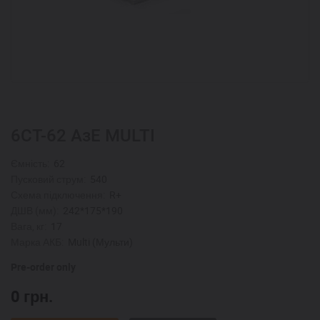
6СТ-62 АзЕ MULTI
Ємність:
62
Пусковий струм:
540
Схема підключення:
R+
ДШВ (мм):
242*175*190
Вага, кг:
17
Марка АКБ:
Multi (Мульти)
Pre-order only
0
грн.