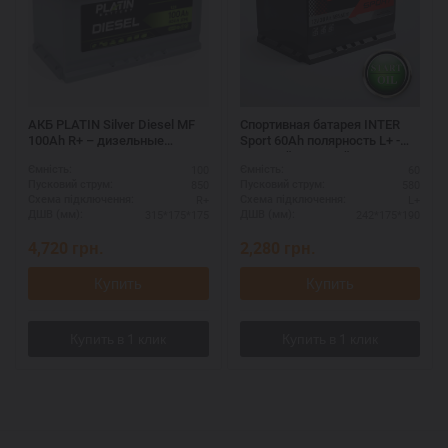
АКБ PLATIN Silver Diesel MF
Спортивная батарея INTER
100Ah R+ – дизельные
Sport 60Ah полярность L+ -
двигатели
высокий пусковой ток
100
60
Ємність:
Ємність:
850
580
Пусковий струм:
Пусковий струм:
R+
L+
Схема підключення:
Схема підключення:
315*175*175
242*175*190
ДШВ (мм):
ДШВ (мм):
4,720
грн.
2,280
грн.
Купить
Купить