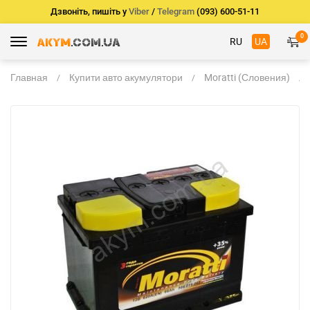
Дзвоніть, пишіть у
Viber
/
Telegram
(093) 600-51-11
0
RU
UA
Главная
Купити авто акумулятори
Moratti (Словения)