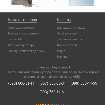
Каталог товаров
Клиенту
Авто акумулятори
Доставка та оплата
Вантажні акумулятори
Акції та скидки
Тягові АКБ
Допомога покупцю
Мото акумулятори
Корисні статті
Зарядні пристрої для АКБ
Відео
Новини
г. Киев ул. Подлесная 1
(Святошинский район, супермаркет Сильпо, тыльная сторона
здания - закрытый малый склад АКБ).
(093) 600-51-11
(067) 538-88-81
(098) 833-44-55
(093) 768-11-61