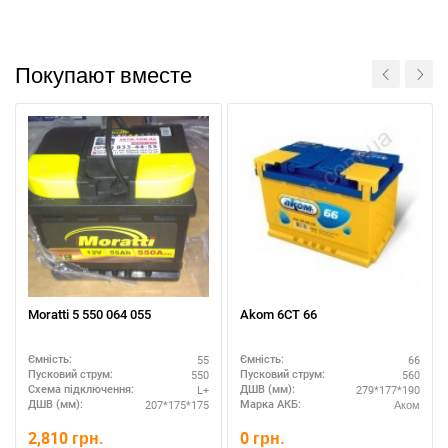
Покупают вместе
Moratti 5 550 064 055
Akom 6СТ 66
Написати в Viber
Написати в Telegram
55
66
Ємність:
Ємність:
550
560
Пусковий струм:
Пусковий струм:
L+
279*177*190
Схема підключення:
ДШВ (мм):
207*175*175
Аком
ДШВ (мм):
Марка АКБ:
2,810
грн.
0
грн.