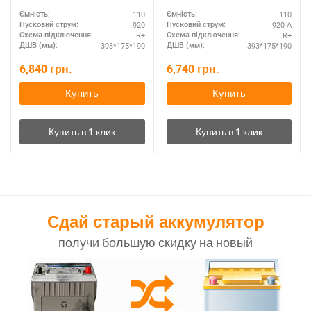
110
110
Ємність:
Ємність:
920
920 А
Пусковий струм:
Пусковий струм:
R+
R+
Схема підключення:
Схема підключення:
393*175*190
393*175*190
ДШВ (мм):
ДШВ (мм):
6,840
грн.
6,740
грн.
Купить
Купить
Сдай старый аккумулятор
получи большую скидку на новый