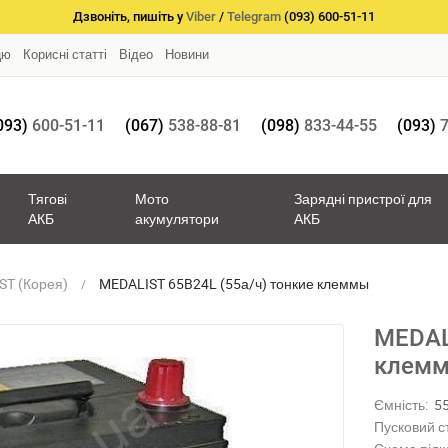
Дзвоніть, пишіть у
Viber
/
Telegram
(093) 600-51-11
цю
Корисні статті
Відео
Новини
093)
600-51-11
(067)
538-88-81
(098)
833-44-55
(093)
7
Тягові
Мото
Зарядні пристрої для
АКБ
акумулятори
АКБ
ST (Корея)
MEDALIST 65B24L (55а/ч) тонкие клеммы
MEDAL
клем
Ємність:
5
Пусковий с