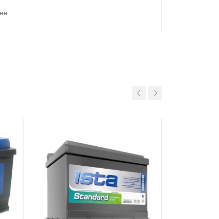
не.
11