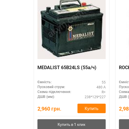
MEDALIST 65B24LS (55а/ч)
ROC
55
Ємність:
Ємніс
480 А
Пусковий струм:
Пуско
R+
Схема підключення:
Схема
238*129*227
ДШВ (мм):
ДШВ (
2,960
грн.
2,9
Купить