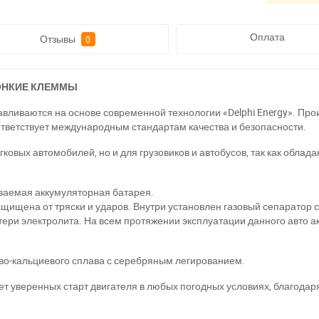
Оплата
Отзывы
0
ТОНКИЕ КЛЕММЫ
тавливаются на основе современной технологии «Delphi Energy». Пр
тветствует международным стандартам качества и безопасности.
егковых автомобилей, но и для грузовиков и автобусов, так как обл
ваемая аккумуляторная батарея.
ащищена от тряски и ударов. Внутри установлен газовый сепаратор
тери электролита. На всем протяжении эксплуатации данного авто а
во-кальциевого сплава с серебряным легированием.
 уверенных старт двигателя в любых погодных условиях, благодаря 