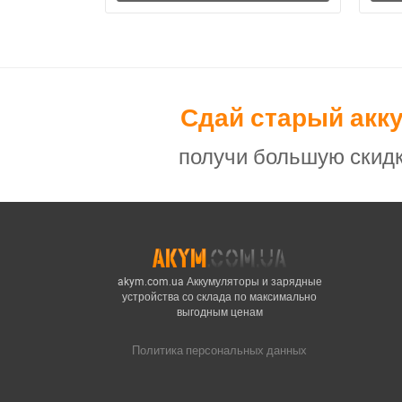
Сдай старый акк
получи большую скидк
akym.com.ua Аккумуляторы и зарядные
устройства со склада по максимально
выгодным ценам
Политика персональных данных