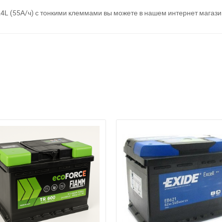
4L (55А/ч) с тонкими клеммами вы можете в нашем интернет магази
а відсутності звязку - дзвоніть, пишіть у Viber / Telegram (093) 600-51-
Написати в Viber
Написати в Telegram