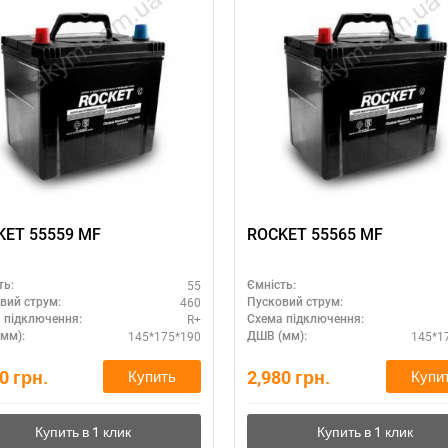
KET 55559 MF
ROCKET 55565 MF
55
ть:
Ємність:
460
вий струм:
Пусковий струм:
R+
 підключення:
Схема підключення:
145*175*190
145*1
мм):
ДШВ (мм):
80
грн.
2,980
грн.
Купить
Купи