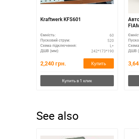
Kraftwerk KFS601
Авт
FIAM
купи
60
Ємність:
Ємніс
520
Пусковий струм:
Пуско
L+
Схема підключення:
Схема
242*173*190
ДШВ (мм):
ДШВ (
2,240
грн.
3,6
Купить
See also