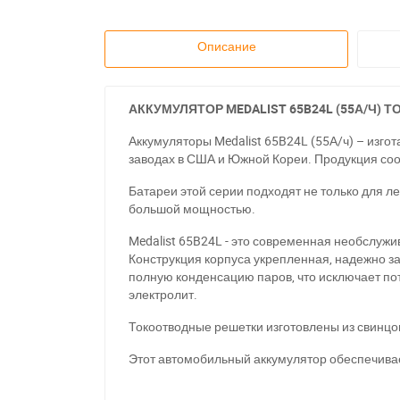
Описание
АККУМУЛЯТОР MEDALIST 65B24L (55А/Ч) 
Аккумуляторы Medalis
t
65B24L (55А/ч) – изго
заводах в США и Южной Кореи. Продукция соо
Батареи этой серии подходят не только для л
большой мощностью.
Medalis
t
65B24L - это современная необслужи
Конструкция корпуса укрепленная, надежно з
полную конденсацию паров, что исключает по
электролит.
Токоотводные решетки изготовлены из свинцо
Этот автомобильный аккумулятор обеспечивает