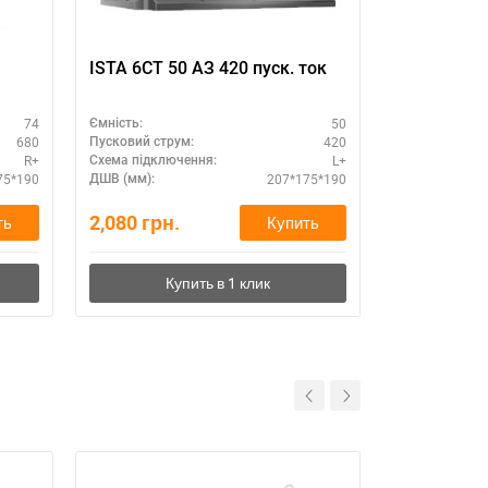
ISTA 6СТ 50 АЗ 420 пуск. ток
Авто акку
912
74
50
Ємність:
0
грн.
680
420
Пусковий струм:
R+
L+
Схема підключення:
75*190
207*175*190
ДШВ (мм):
2,080
грн.
ть
Купить