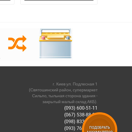
г. Киев ул. Подлесная 1
(Святошинский район, супермаркет
Сильпо, тыльная сторона здания -
закрытый малый склад АКБ).
(093) 600-51-11
(067) 538-88-81
(098) 833-44-55
(093) 768-11-61
ПОДОБРАТЬ