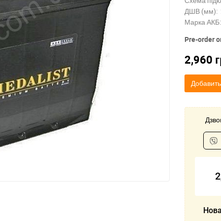
Схема підк
ДШВ (мм):
Марка АКБ:
Pre-order o
2,960
г
Добавить
Дзвон
2
Нова