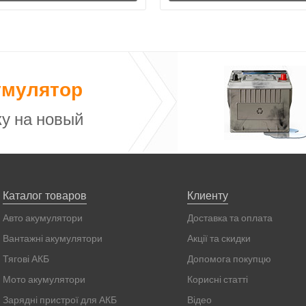
умулятор
у на новый
Каталог товаров
Клиенту
Авто акумулятори
Доставка та оплата
Вантажні акумулятори
Акції та скидки
Тягові АКБ
Допомога покупцю
Мото акумулятори
Корисні статті
Зарядні пристрої для АКБ
Відео