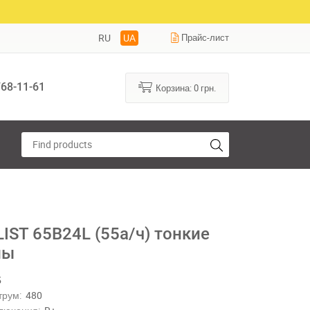
RU
UA
Прайс-лист
68-11-61
Корзина:
0
грн.
IST 65B24L (55а/ч) тонкие
мы
5
трум:
480