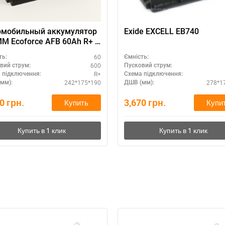
омобильный аккумулятор
Exide EXCELL EB740
M Ecoforce AFB 60Ah R+ —
ть оригинал с гарантией
60
ть:
Ємність:
600
вий струм:
Пусковий струм:
R+
 підключення:
Схема підключення:
242*175*190
278*1
мм):
ДШВ (мм):
40
грн.
3,670
грн.
Купить
Купи