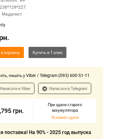
лючення:
R+
238*129*227
Медалист
nly
рн.
 в корзину
іть, пишіть у Viber / Telegram (093) 600-51-11
Написати в Viber
Написати в Telegram
При здаче старого
,795
грн.
аккумулятора
Условия сдачи
я поставка! На 90% - 2025 год выпуска