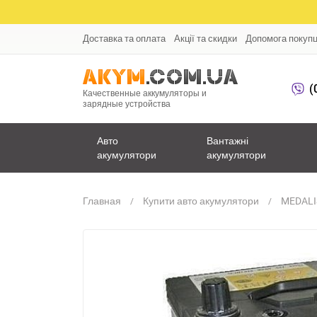
Доставка та оплата
Акції та скидки
Допомога покуп
(
Качественные аккумуляторы и
зарядные устройства
Авто
Вантажні
акумулятори
акумулятори
Главная
Купити авто акумулятори
MEDALI