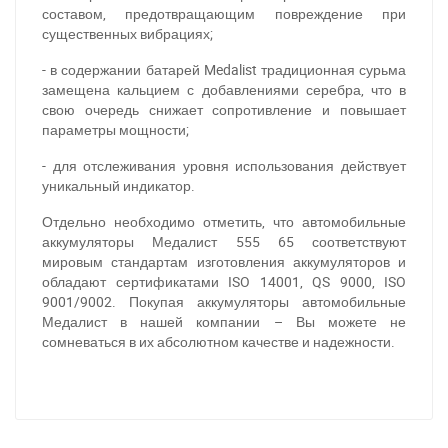
составом, предотвращающим повреждение при
существенных вибрациях;
- в содержании батарей Medalist традиционная сурьма
замещена кальцием с добавлениями серебра, что в
свою очередь снижает сопротивление и повышает
параметры мощности;
- для отслеживания уровня использования действует
уникальный индикатор.
Отдельно необходимо отметить, что автомобильные
аккумуляторы Медалист 555 65 соответствуют
мировым стандартам изготовления аккумуляторов и
обладают сертификатами ISO 14001, QS 9000, ISO
За відсутності звязку - дзвоніть, пишіть у Viber / Telegram
9001/9002. Покупая аккумуляторы автомобильные
(093) 600-51-11
Медалист в нашей компании – Вы можете не
сомневаться в их абсолютном качестве и надежности.
Написати в Viber
Написати в Telegram