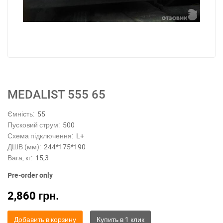
MEDALIST 555 65
Ємність:
55
Пусковий струм:
500
Схема підключення:
L+
ДШВ (мм):
244*175*190
Вага, кг:
15,3
Pre-order only
2,860
грн.
Добавить в корзину