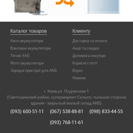
Каталог товаров
Клиенту
Авто акумулятори
Доставка та оплата
Вантажні акумулятори
Акції та скидки
Тягові АКБ
Допомога покупцю
Мото акумулятори
Корисні статті
Зарядні пристрої для АКБ
Відео
Новини
г. Киев ул. Подлесная 1
(Святошинский район, супермаркет Сильпо, тыльная сторона
здания - закрытый малый склад АКБ).
(093) 600-51-11
(067) 538-88-81
(098) 833-44-55
(093) 768-11-61