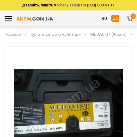
Дзвоніть, пишіть у
Viber
/
Telegram
(093) 600-51-11
0
RU
UA
Главная
Купити авто акумулятори
MEDALIST (Корея)