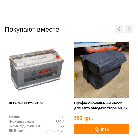
Покупают вместе
BOSCH 0092S50130
Профессиональный чехол
для авто аккумулятора 60-77
100
590
грн.
Ємність:
830 А
Пусковий струм:
R+
Схема підключення:
Купить
353*175*190
ДШВ (мм):