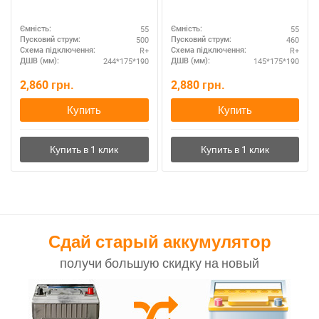
55
55
Ємність:
Ємність:
500
460
Пусковий струм:
Пусковий струм:
R+
R+
Схема підключення:
Схема підключення:
244*175*190
145*175*190
ДШВ (мм):
ДШВ (мм):
2,860
грн.
2,880
грн.
Купить
Купить
Сдай старый аккумулятор
получи большую скидку на новый