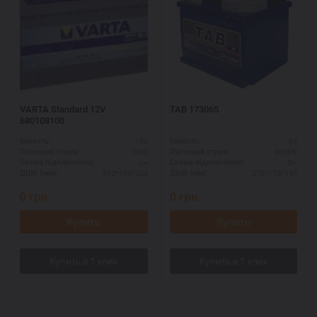
VARTA Standard 12V
TAB 173065
680108100
180
65
Ємність:
Ємність:
1000
600EN
Пусковий струм:
Пусковий струм:
L+
R+
Схема підключення:
Схема підключення:
512*185*234
278*175*190
ДШВ (мм):
ДШВ (мм):
0
грн.
0
грн.
Купить
Купить