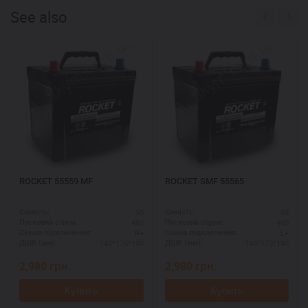
See also
ROCKET 55559 MF
ROCKET SMF 55565
55
55
Ємність:
Ємність:
460
460
Пусковий струм:
Пусковий струм:
R+
L+
Схема підключення:
Схема підключення:
145*175*190
145*175*190
ДШВ (мм):
ДШВ (мм):
2,980
грн.
2,980
грн.
Купить
Купить