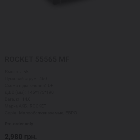
ROCKET 55565 MF
Ємність:
55
Пусковий струм:
460
Схема підключення:
L+
ДШВ (мм):
145*175*190
Вага, кг:
14,8
Марка АКБ:
ROCKET
Серія:
Малообслуживаемые, ЕВРО
Pre-order only
2,980
грн.