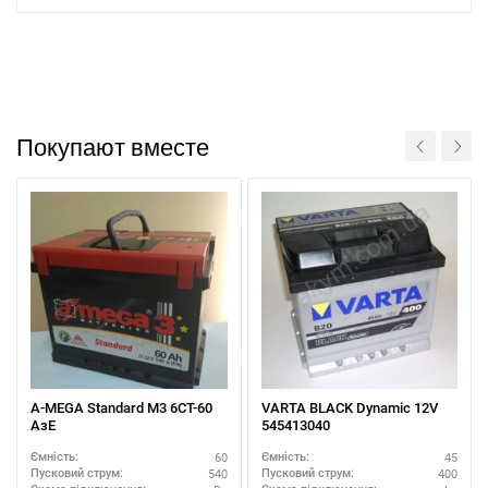
Покупают вместе
A-MEGA Standard M3 6СТ-60
VARTA BLACK Dynamic 12V
AзE
545413040
60
45
Ємність:
Ємність:
540
400
Пусковий струм:
Пусковий струм: