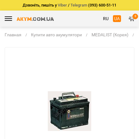
Дзвоніть, пишіть у
Viber
/
Telegram
(093) 600-51-11
0
RU
UA
Главная
Купити авто акумулятори
MEDALIST (Корея)