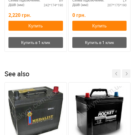
R+
L+
Схема підключення:
Схема підключення:
242*174*190
207*175*190
ДШВ (мм):
ДШВ (мм):
2,220
грн.
0
грн.
Купить
Купить
See also