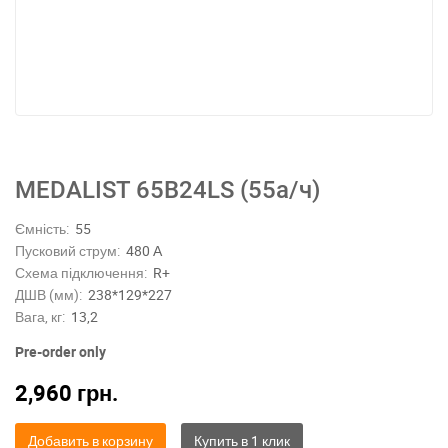
MEDALIST 65B24LS (55а/ч)
Ємність:
55
Пусковий струм:
480 А
Схема підключення:
R+
ДШВ (мм):
238*129*227
Вага, кг:
13,2
Pre-order only
2,960
грн.
Добавить в корзину