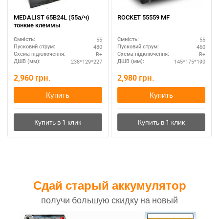
MEDALIST 65B24L (55а/ч)
ROCKET 55559 MF
тонкие клеммы
55
55
Ємність:
Ємність:
480
460
Пусковий струм:
Пусковий струм:
R+
R+
Схема підключення:
Схема підключення:
238*129*227
145*175*190
ДШВ (мм):
ДШВ (мм):
2,960
грн.
2,980
грн.
Купить
Купить
Сдай старый аккумулятор
получи большую скидку на новый