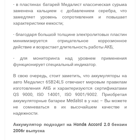
- в пластинах батарей Медалист классическая сурьма
заменена кальцием с добавлением серебра, что
замедляет уровень сопротивления и повышает
характеристики емкости;
- благодаря большой толщине электролитовых пластин
минимизируется отрицательное коррозионное
действие и возрастает длительность работы АКБ;
- для мониторинга над уровнем применения
функционирует специальный индикатор.
В свою очередь, стоит заметить, что аккумуляторы на
авто Медалист 65B24LS отвечают мировым правилам
изготовления АКБ и характеризуются сертификатами
QS 9000, ISO 14001, ISO 9001/9002. Приобретая
За відсутності звязку - дзвоніть, пишіть у Viber / Telegram
аккумуляторные батареи Medalist в у нас – Вы можете
(093) 600-51-11
не сомневаться в их высочайшем качестве и
надежности.
Написати в Viber
Написати в Telegram
Аккумулятор подходит на Honda Accord 2.0 бензин
2006г выпуска