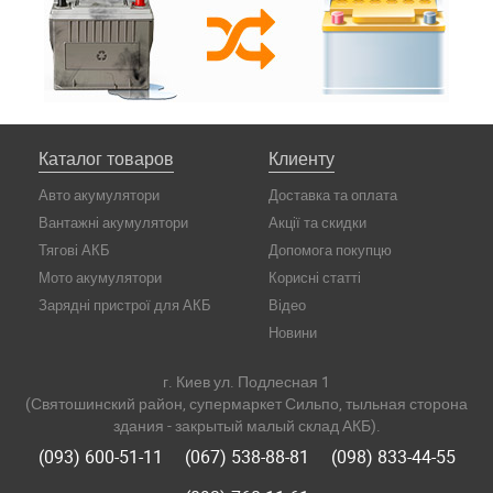
Каталог товаров
Клиенту
Авто акумулятори
Доставка та оплата
Вантажні акумулятори
Акції та скидки
Тягові АКБ
Допомога покупцю
Мото акумулятори
Корисні статті
Зарядні пристрої для АКБ
Відео
Новини
г. Киев ул. Подлесная 1
(Святошинский район, супермаркет Сильпо, тыльная сторона
здания - закрытый малый склад АКБ).
(093) 600-51-11
(067) 538-88-81
(098) 833-44-55