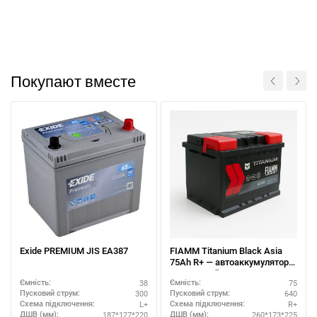
За відсутності звязку - дзвоніть, пишіть у Viber / Telegram
(093) 600-51-11
Покупают вместе
Написати в Viber
Написати в Telegram
Exide PREMIUM JIS EA387
FIAMM Titanium Black Asia
75Ah R+ — автоаккумулятор
по хорошей цене
38
75
Ємність:
Ємність:
300
640
Пусковий струм:
Пусковий струм:
L+
R+
Схема підключення:
Схема підключення:
187*127*220
260*173*225
ДШВ (мм):
ДШВ (мм):