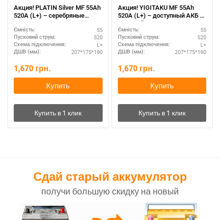
Акция! PLATIN Silver MF 55Ah
Акция! YIGITAKU MF 55Ah
520A (L+) – серебряные
520A (L+) – доступный АКБ с
технологии для долгого срока
хорошей емкостью
55
55
Ємність:
Ємність:
службы
520
520
Пусковий струм:
Пусковий струм:
L+
L+
Схема підключення:
Схема підключення:
207*175*190
207*175*190
ДШВ (мм):
ДШВ (мм):
1,670
грн.
1,670
грн.
Купить
Купить
Сдай старый аккумулятор
получи большую скидку на новый