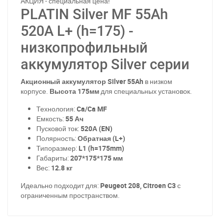
АКЦИЯ - специальная цена!
PLATIN Silver MF 55Ah
520A L+ (h=175) -
низкопрофильный
аккумулятор Silver серии
Акционный аккумулятор Silver 55Ah
в низком
корпусе.
Высота 175мм
для специальных установок.
Технология:
Ca/Ca MF
Емкость:
55 Ач
Пусковой ток:
520А (EN)
Полярность:
Обратная (L+)
Типоразмер:
L1 (h=175mm)
Габариты:
207*175*175 мм
Вес:
12.8 кг
Идеально подходит для:
Peugeot 208, Citroen C3
с
ограниченным пространством.