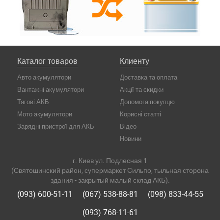
Каталог товаров
Клиенту
Авто акумулятори
Доставка та оплата
Вантажні акумулятори
Акції та скидки
Тягові АКБ
Допомога покупцю
Мото акумулятори
Корисні статті
Зарядні пристрої для АКБ
Відео
Новини
г. Киев ул. Подлесная 1
(Святошинский район, супермаркет Сильпо, тыльная сторона
здания - закрытый малый склад АКБ).
(093) 600-51-11
(067) 538-88-81
(098) 833-44-55
(093) 768-11-61