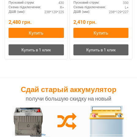
430
330
Пусковий струм:
Пусковий струм:
R+
L+
Схема підключення:
Схема підключення:
238*129*225
238*129*227
ДШВ (мм):
ДШВ (мм):
2,480
грн.
2,410
грн.
Купить
Купить
Сдай старый аккумулятор
получи большую скидку на новый