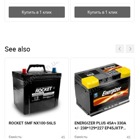
See also
ROCKET SMF NX100-S6LS
ENERGIZER PLUS 45Ач 330A
+/- 238*129*227 EP45JXTP
(тонкие клемы)
45
45
Ємність:
Ємність: