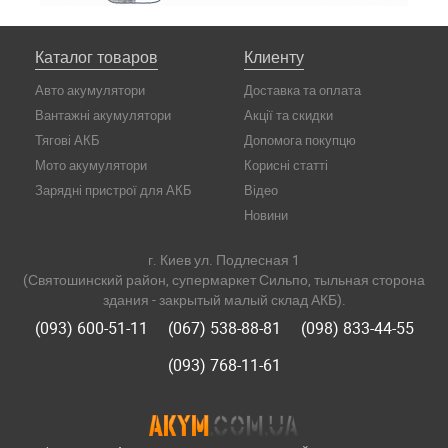
Каталог товаров
Клиенту
Авто акумулятори
Доставка та оплата
Вантажні акумулятори
Акції та скидки
Тягові АКБ
Допомога покупцю
Мото акумулятори
Корисні статті
Зарядні пристрої для АКБ
Відео
Новини
г. Киев ул. Подлесная 1
(Святошинский район, супермаркет Сильпо, тыльная сторона
здания - закрытый малый склад АКБ).
(093) 600-51-11
(067) 538-88-81
(098) 833-44-55
(093) 768-11-61