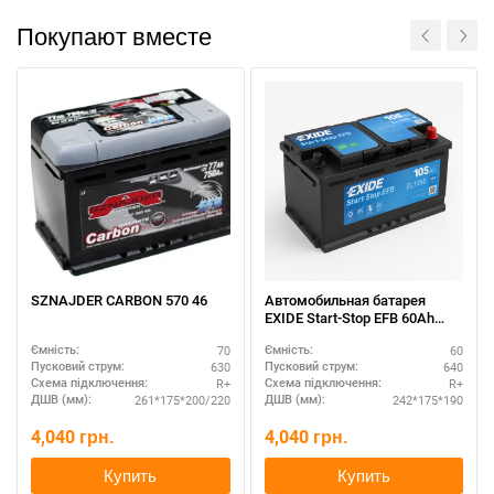
Покупают вместе
SZNAJDER CARBON 570 46
Автомобильная батарея
EXIDE Start-Stop EFB 60Ah
полярность R+ –
70
60
Ємність:
Ємність:
экономичный вариант
630
640
Пусковий струм:
Пусковий струм:
R+
R+
Схема підключення:
Схема підключення:
261*175*200/220
242*175*190
ДШВ (мм):
ДШВ (мм):
4,040
грн.
4,040
грн.
Купить
Купить