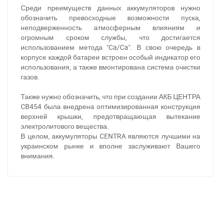
Среди преимуществ данных аккумуляторов нужно
обозначить превосходные возможности пуска,
неподверженность атмосферным влияниям и
огромным сроком службы, что достигается
использованием метода "Ca/Ca". В свою очередь в
корпусе каждой батареи встроен особый индикатор его
использования, а также вмонтирована система очистки
газов.
Также нужно обозначить, что при создании АКБ ЦЕНТРА
CB454 была внедрена оптимизированная конструкция
верхней крышки, предотвращающая вытекание
электролитового вещества.
За відсутності звязку - дзвоніть, пишіть у Viber / Telegram
В целом, аккумуляторы CENTRA являются лучшими на
(093) 600-51-11
украинском рынке и вполне заслуживают Вашего
внимания.
Написати в Viber
Написати в Telegram