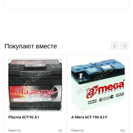
Покупают вместе
Plazma 6СТ-92 А1
А-Мега 6СТ-190-А3 F
92
190
Ємність:
Ємність: