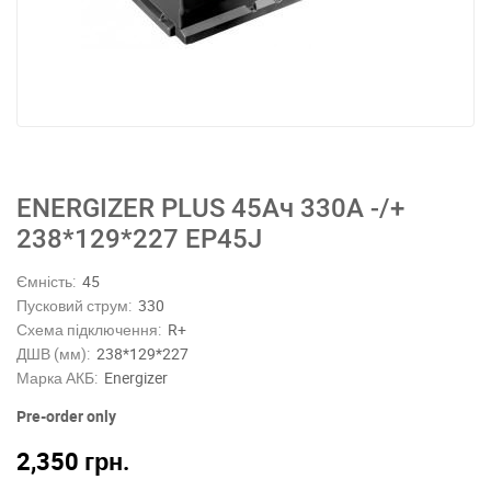
ENERGIZER PLUS 45Ач 330A -/+
238*129*227 EP45J
Ємність:
45
Пусковий струм:
330
Схема підключення:
R+
ДШВ (мм):
238*129*227
Марка АКБ:
Energizer
Pre-order only
2,350
грн.