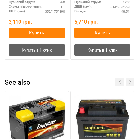
760
1200
Пусковий струм:
Пусковий струм:
L+
513*223*223
Схема підключення:
ДШВ (мм):
352*175*190
48,54
ДШВ (мм):
Вага, кг:
3,110
грн.
5,710
грн.
Купить
Купить
See also