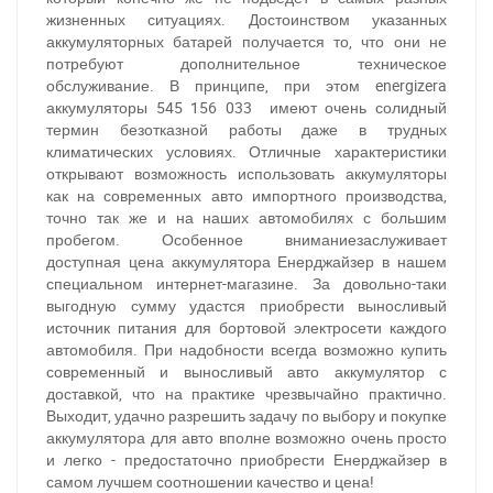
жизненных ситуациях. Достоинством указанных
аккумуляторных батарей получается то, что они не
потребуют дополнительное техническое
обслуживание. В принципе, при этом energizera
аккумуляторы 545 156 033 имеют очень солидный
термин безотказной работы даже в трудных
климатических условиях. Отличные характеристики
открывают возможность использовать аккумуляторы
как на современных авто импортного производства,
точно так же и на наших автомобилях с большим
пробегом. Особенное вниманиезаслуживает
доступная цена аккумулятора Енерджайзер в нашем
специальном интернет-магазине. За довольно-таки
выгодную сумму удастся приобрести выносливый
источник питания для бортовой электросети каждого
автомобиля. При надобности всегда возможно купить
За відсутності звязку - дзвоніть, пишіть у Viber / Telegram
современный и выносливый авто аккумулятор с
(093) 600-51-11
доставкой, что на практике чрезвычайно практично.
Выходит, удачно разрешить задачу по выбору и покупке
Написати в Viber
Написати в Telegram
аккумулятора для авто вполне возможно очень просто
и легко - предостаточно приобрести Енерджайзер в
самом лучшем соотношении качество и цена!