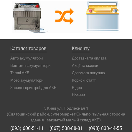
Каталог товаров
Клиенту
Авто акумулятори
Доставка та оплата
Вантажні акумулятори
Акції та скидки
Тягові АКБ
Допомога покупцю
Мото акумулятори
Корисні статті
Зарядні пристрої для АКБ
Відео
Новини
г. Киев ул. Подлесная 1
(Святошинский район, супермаркет Сильпо, тыльная сторона
здания - закрытый малый склад АКБ).
(093) 600-51-11
(067) 538-88-81
(098) 833-44-55