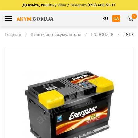
Дзвоніть, пишіть у
Viber
/
Telegram
(093) 600-51-11
0
RU
UA
Главная
Купити авто акумулятори
ENERGIZER
ENERG
PLUS 4
330A -/
238*12
EP45J