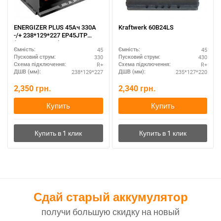
ENERGIZER PLUS 45Ач 330A
Kraftwerk 60B24LS
-/+ 238*129*227 EP45JTP
(тонкие клемы)
45
45
Ємність:
Ємність:
330
430
Пусковий струм:
Пусковий струм:
R+
R+
Схема підключення:
Схема підключення:
238*129*227
235*127*220
ДШВ (мм):
ДШВ (мм):
2,350
грн.
2,340
грн.
Купить
Купить
Сдай старый аккумулятор
получи большую скидку на новый