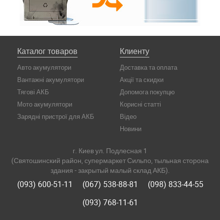
Каталог товаров
Клиенту
Авто акумулятори
Доставка та оплата
Вантажні акумулятори
Акції та скидки
Тягові АКБ
Допомога покупцю
Мото акумулятори
Корисні статті
Зарядні пристрої для АКБ
Відео
Новини
г. Киев ул. Подлесная 1
(Святошинский район, супермаркет Сильпо, тыльная сторона
здания - закрытый малый склад АКБ).
(093) 600-51-11
(067) 538-88-81
(098) 833-44-55
(093) 768-11-61