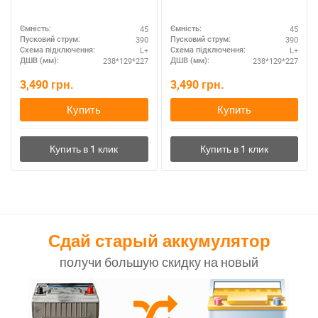
45
45
Ємність:
Ємність:
390
390
Пусковий струм:
Пусковий струм:
L+
L+
Схема підключення:
Схема підключення:
238*129*227
238*129*227
ДШВ (мм):
ДШВ (мм):
3,490
грн.
3,490
грн.
Купить
Купить
Сдай старый аккумулятор
получи большую скидку на новый