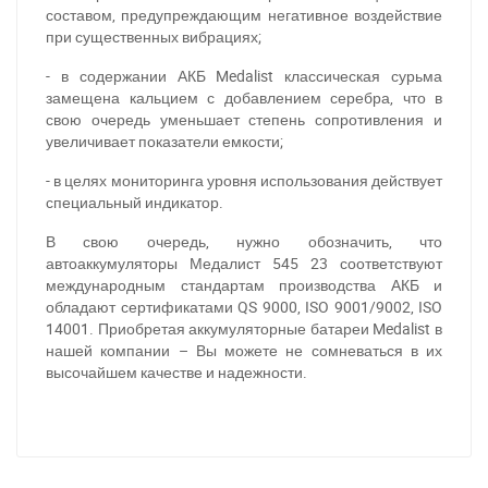
составом, предупреждающим негативное воздействие
при существенных вибрациях;
- в содержании АКБ Medalist классическая сурьма
замещена кальцием с добавлением серебра, что в
свою очередь уменьшает степень сопротивления и
увеличивает показатели емкости;
- в целях мониторинга уровня использования действует
специальный индикатор.
В свою очередь, нужно обозначить, что
автоаккумуляторы Медалист 545 23 соответствуют
международным стандартам производства АКБ и
обладают сертификатами QS 9000, ISO 9001/9002, ISO
За відсутності звязку - дзвоніть, пишіть у Viber / Telegram
14001. Приобретая аккумуляторные батареи Medalist в
(093) 600-51-11
нашей компании – Вы можете не сомневаться в их
высочайшем качестве и надежности.
Написати в Viber
Написати в Telegram