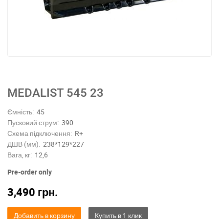
MEDALIST 545 23
Ємність:
45
Пусковий струм:
390
Схема підключення:
R+
ДШВ (мм):
238*129*227
Вага, кг:
12,6
Pre-order only
3,490
грн.
Добавить в корзину