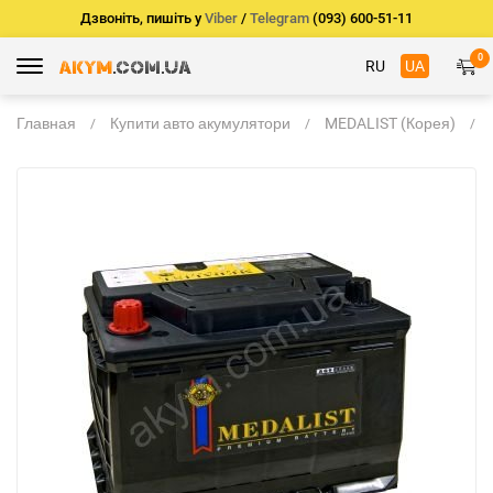
Дзвоніть, пишіть у
Viber
/
Telegram
(093) 600-51-11
0
RU
UA
Главная
Купити авто акумулятори
MEDALIST (Корея)