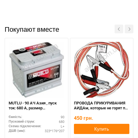
Покупают вместе
MUTLU - 90 АЧ Азия , пуск
ПРОВОДА ПРИКУРИВАНИЯ
ток: 680 А, размер
АИДАм, которые не горят при
аккумулятора Мутлу
запуске 700, 2,2 м
90
450
грн.
Ємність:
(Турция): 323 Х 176 Х 207 мм.
680
Пусковий струм:
L+
Схема підключення:
Купить
323*176*207
ДШВ (мм):