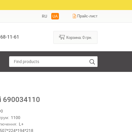
RU
UA
Прайс-лист
68-11-61
Корзина:
0
грн.
ti 690034110
90
трум:
1100
лючення:
L+
507*224*194*218