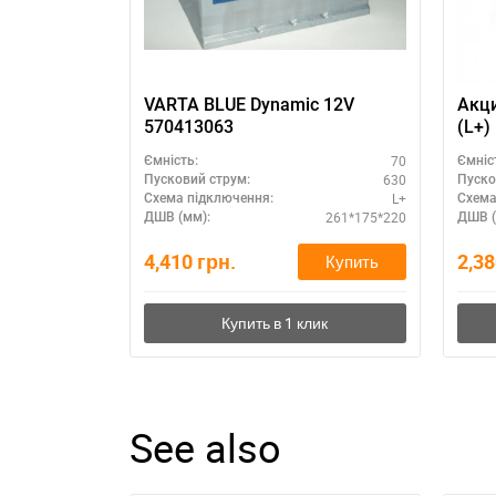
З
VARTA BLUE Dynamic 12V
Акци
570413063
(L+)
для 
70
Ємність:
Ємніс
вне
630
Пусковий струм:
Пуско
L+
Схема підключення:
Схема
261*175*220
ДШВ (мм):
ДШВ (
4,410
грн.
2,3
Купить
See also