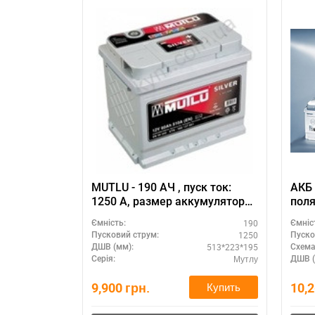
MUTLU - 190 АЧ , пуск ток:
АКБ 
1250 А, размер аккумулятора
поля
Мутлу (Турция): 513 Х 223 Х
комм
190
Ємність:
Ємніс
195 мм.
1250
Пусковий струм:
Пуско
513*223*195
ДШВ (мм):
Схема
Мутлу
Серія:
ДШВ (
9,900
грн.
10,
Купить