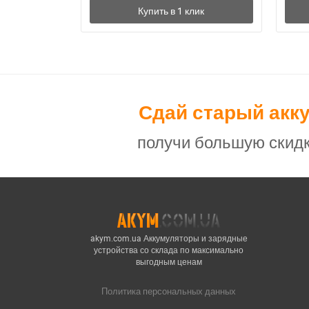
Сдай старый акк
получи большую скидк
akym.com.ua Аккумуляторы и зарядные
устройства со склада по максимально
выгодным ценам
Политика персональных данных