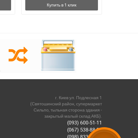
г. Киев ул. Подлесная 1
(Святошинский район, супермаркет
Сильпо, тыльная сторона здания -
закрытый малый склад АКБ).
(093) 600-51-11
(067) 538-88-81
(098) 833-44-55