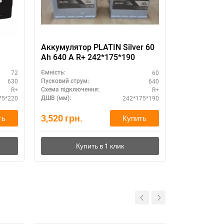
11
Аккумулятор PLATIN Silver 60
555 6СТ-7
Ah 640 A R+ 242*175*190
72
60
Ємність:
Ємність:
630
640
Пусковий струм:
Пусковий стру
R+
R+
Схема підключення:
ДШВ (мм):
75*220
242*175*190
ДШВ (мм):
Вага, кг:
3,520
грн.
0
грн.
ть
Купить