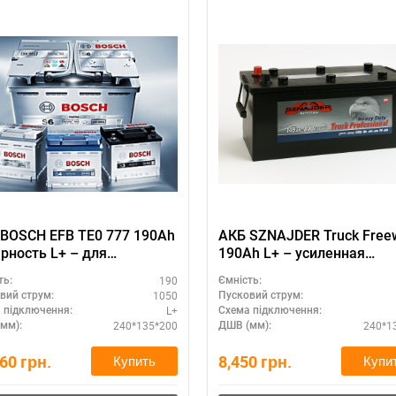
BOSCH EFB TE0 777 190Ah
АКБ SZNAJDER Truck Free
рность L+ – для
190Ah L+ – усиленная
ерческого транспорта
конструкция
190
ть:
Ємність:
1050
вий струм:
Пусковий струм:
L+
 підключення:
Схема підключення:
240*135*200
240*1
мм):
ДШВ (мм):
260
грн.
8,450
грн.
Купить
Купи