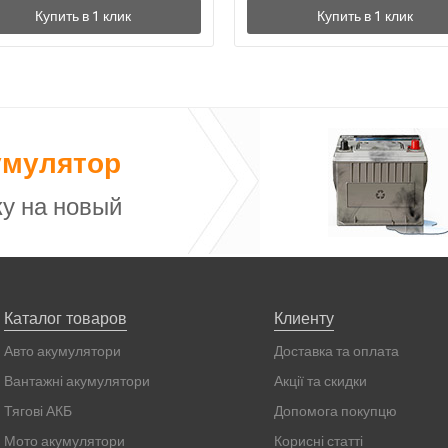
умулятор
у на новый
Каталог товаров
Клиенту
Авто акумулятори
Доставка та оплата
Вантажні акумулятори
Акції та скидки
Тягові АКБ
Допомога покупцю
Мото акумулятори
Корисні статті