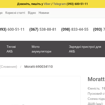
Дзвоніть, пишіть у
Viber
/
Telegram
(093) 600-51-11
цю
Корисні статті
Відео
Новини
093)
600-51-11
(067)
538-88-81
(098)
833-44-55
(093)
7
Тягові
Мото
Зарядні пристрої для
АКБ
акумулятори
АКБ
 (Словения)
Moratti 690034110
Morat
Ємність:
1
Пусковий с
Схема підк
ДШВ (мм):