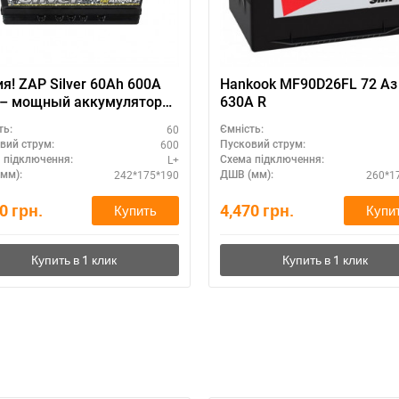
а відсутності звязку - дзвоніть, пишіть у Viber / Telegram (093) 600-51-
Написати в Viber
Написати в Telegram
я! ZAP Silver 60Ah 600A
Hankook MF90D26FL 72 Аз
 – мощный аккумулятор
630А R
кроссоверов и
60
ть:
Ємність:
дорожников
600
вий струм:
Пусковий струм:
L+
 підключення:
Схема підключення:
242*175*190
260*1
мм):
ДШВ (мм):
80
грн.
4,470
грн.
Купить
Купи