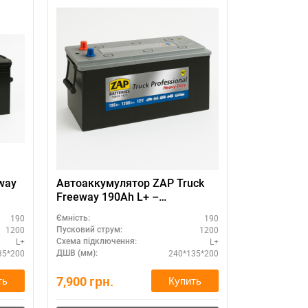
way
Автоаккумулятор ZAP Truck
Батарея а
Freeway 190Ah L+ –
7 Series 1
максимальная мощность
– для груз
190
190
Ємність:
Ємність:
1200
1200
Пусковий струм:
Пусковий стру
L+
L+
Схема підключення:
Схема підклю
35*200
240*135*200
ДШВ (мм):
ДШВ (мм):
7,900
грн.
7,350
грн.
ть
Купить