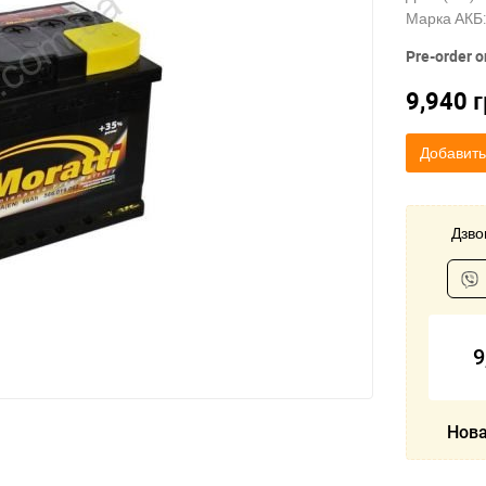
Марка АКБ:
Pre-order o
9,940
г
Добавить
Дзвон
9
Нова