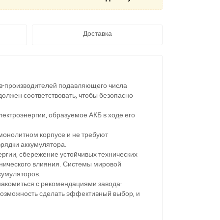
Доставка
ов-производителей подавляющего числа
должен соответствовать, чтобы безопасно
ектроэнергии, образуемое АКБ в ходе его
монолитном корпусе и не требуют
рядки аккумулятора.
ергии, сбережение устойчивых технических
нического влияния. Системы мировой
кумуляторов.
11
накомиться с рекомендациями завода-
возможность сделать эффективный выбор, и