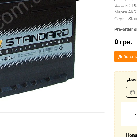
Вага, кг:
10
Марка АКБ:
Серія:
Sta
Pre-order o
0
грн.
Добавить
Дзвон
Нова