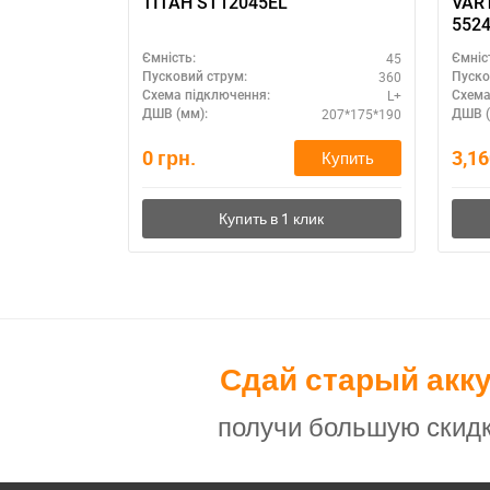
ТІТАН ST12045EL
VART
552
45
Ємність:
Ємніс
360
Пусковий струм:
Пуско
L+
Схема підключення:
Схема
207*175*190
ДШВ (мм):
ДШВ (
0
грн.
3,1
Купить
Сдай старый акк
получи большую скидк