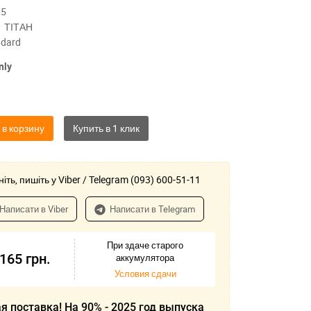
,5
ТІТАН
ndard
nly
 в корзину
іть, пишіть у Viber / Telegram (093) 600-51-11
Написати в Viber
Написати в Telegram
При здаче старого
-165
грн.
аккумулятора
Условия сдачи
я поставка! На 90% - 2025 год выпуска