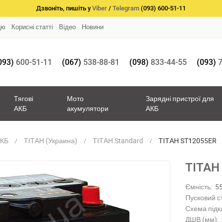
Дзвоніть, пишіть у
Viber
/
Telegram
(093) 600-51-11
цю
Корисні статті
Відео
Новини
093)
600-51-11
(067)
538-88-81
(098)
833-44-55
(093)
7
Тягові
Мото
Зарядні пристрої для
АКБ
акумулятори
АКБ
АКБ
ТІТАН (Украина)
ТІТАН Standard
ТІТАН ST12055ER
ТІТАН
Ємність:
5
Пусковий с
Схема підк
ДШВ (мм):