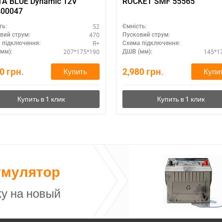
A BLUE Dynamic 12V
ROCKET SMF 55565
400047
52
ть:
Ємність:
470
вий струм:
Пусковий струм:
R+
 підключення:
Схема підключення:
207*175*190
145*1
мм):
ДШВ (мм):
60
грн.
2,980
грн.
Купить
Купи
умулятор
у на новый