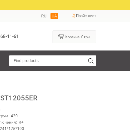
RU
UA
Прайс-лист
68-11-61
Корзина:
0
грн.
 ST12055ER
5
трум:
420
лючення:
R+
241*175*190