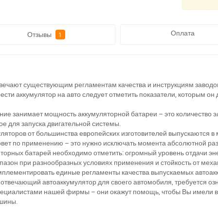
Оплата
Отзывы
1
вечают существующим регламентам качества и инструкциям завод
ести аккумулятор на авто следует отметить показатели, которым он 
ние занимает мощность аккумуляторной батареи – это количество эл
ое для запуска двигательной системы.
яторов от большинства европейских изготовителей выпускаются в 
вет по применению – это нужно исключать момента абсолютной раз
торных батарей необходимо отметить: огромный уровень отдачи эн
азон при разнообразных условиях применения и стойкость от меха
мплементировать единые регламенты качества выпускаемых автоак
а відсутності звязку - дзвоніть, пишіть у Viber / Telegram (093) 600-51-
 отвечающий автоаккумулятор для своего автомобиля, требуется оз
специалистами нашей фирмы – они окажут помощь, чтобы Вы имели 
Написати в Viber
Написати в Telegram
шины.