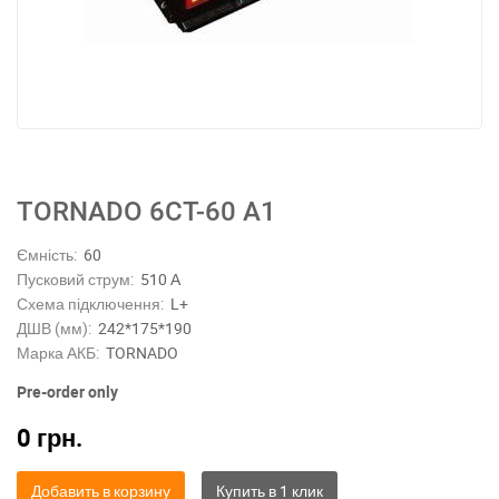
ТORNADO 6СТ-60 А1
Ємність:
60
Пусковий струм:
510 А
Схема підключення:
L+
ДШВ (мм):
242*175*190
Марка АКБ:
TORNADO
Pre-order only
0
грн.
Добавить в корзину