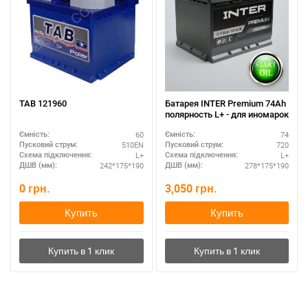
TAB 121960
Батарея INTER Premium 74Ah
полярность L+ - для иномарок
60
74
Ємність:
Ємність:
510EN
720
Пусковий струм:
Пусковий струм:
L+
L+
Схема підключення:
Схема підключення:
242*175*190
278*175*190
ДШВ (мм):
ДШВ (мм):
0
грн.
3,050
грн.
Купить
Купить