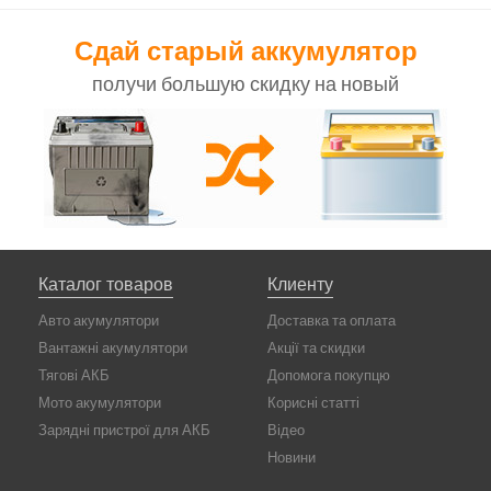
Сдай старый аккумулятор
получи большую скидку на новый
Каталог товаров
Клиенту
Авто акумулятори
Доставка та оплата
Вантажні акумулятори
Акції та скидки
Тягові АКБ
Допомога покупцю
Мото акумулятори
Корисні статті
Зарядні пристрої для АКБ
Відео
Новини