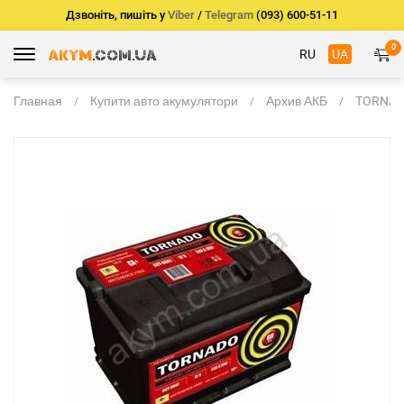
Дзвоніть, пишіть у
Viber
/
Telegram
(093) 600-51-11
0
RU
UA
Главная
Купити авто акумулятори
Архив АКБ
TORNADO