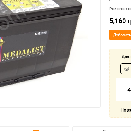
Pre-order o
5,160
г
Добавить
Дзвон
4
Нова