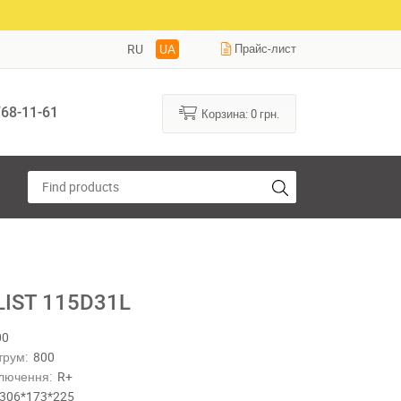
RU
UA
Прайс-лист
68-11-61
Корзина:
0
грн.
IST 115D31L
00
трум:
800
лючення:
R+
306*173*225