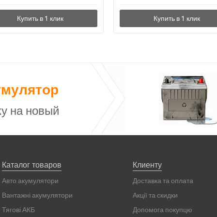
умулятор
у на новый
Каталог товаров
Клиенту
Авто акумулятори
Доставка та оплата
Вантажні акумулятори
Акції та скидки
Тягові АКБ
Допомога покупцю