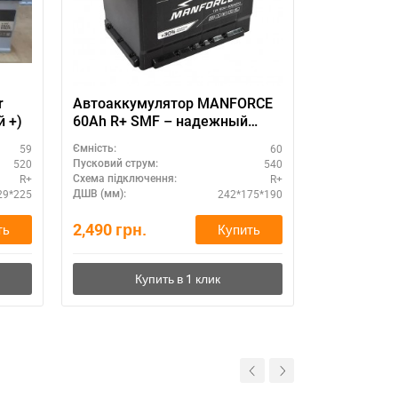
r
Автоаккумулятор MANFORCE
555 6СТ-19
й +)
60Ah R+ SMF – надежный
запуск
59
60
Ємність:
Ємність:
520
540
Пусковий струм:
Пусковий стру
R+
R+
Схема підключення:
Схема підклю
29*225
242*175*190
ДШВ (мм):
ДШВ (мм):
2,490
грн.
0
грн.
ть
Купить