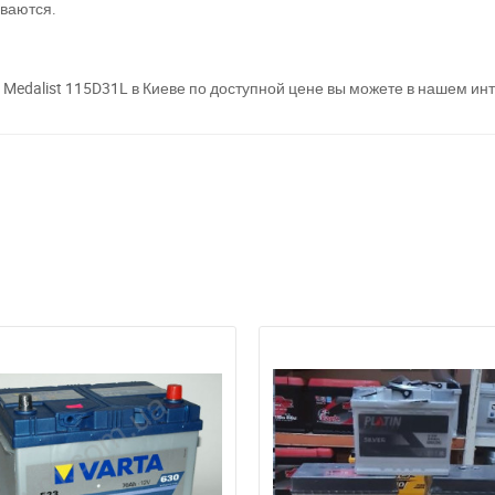
иваются.
 Medalis
t
115D31L в Киеве по доступной цене вы можете в нашем инт
а відсутності звязку - дзвоніть, пишіть у Viber / Telegram (093) 600-51-
Написати в Viber
Написати в Telegram