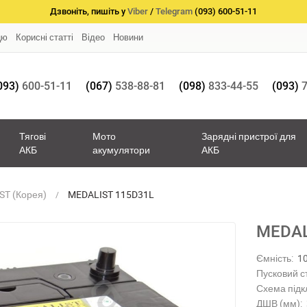
Дзвоніть, пишіть у
Viber
/
Telegram
(093) 600-51-11
цю
Корисні статті
Відео
Новини
093)
600-51-11
(067)
538-88-81
(098)
833-44-55
(093)
7
Тягові
Мото
Зарядні пристрої для
АКБ
акумулятори
АКБ
ST (Корея)
MEDALIST 115D31L
MEDAL
Ємність:
1
Пусковий с
Схема підк
ДШВ (мм):