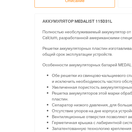
Описание
АККУМУЛЯТОР MEDALIST 115D31L
Полностью необслуживаемый аккумулятор от о
Calcium, разработанной американскими спец
Решетки аккумуляторных пластин изготавлива
общий срок эксплуатации устройств.
Особенности аккумуляторных батарей MEDALI
Обе решетки из свинцово-кальциевого с
и исключить необходимость частого обсл
Увеличенная пористость аккумуляторных 
Решетка аккумуляторов этой марки обра
пластин.
Сепаратор низкого давления, для больш
Отсутствие упоров на дне корпуса устро
Вентиляционные отверстия позволяют а
Герметичная крышка с лабиринтной сист
Запатентованную технологию крепления 