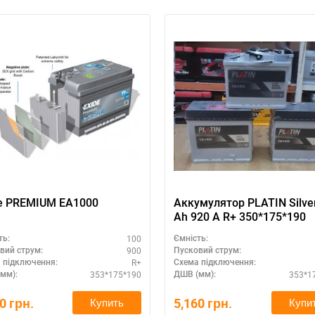
e PREMIUM EA1000
Аккумулятор PLATIN Silve
Ah 920 A R+ 350*175*190
100
ть:
Ємність:
900
вий струм:
Пусковий струм:
R+
 підключення:
Схема підключення:
353*175*190
353*1
мм):
ДШВ (мм):
60
грн.
5,160
грн.
Купить
Купи