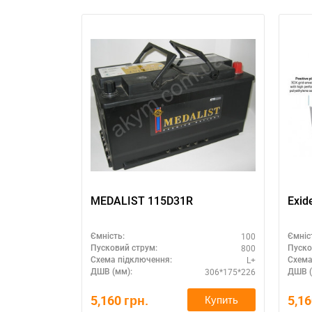
MEDALIST 115D31R
Exid
100
Ємність:
Ємніс
800
Пусковий струм:
Пуско
L+
Схема підключення:
Схема
306*175*226
ДШВ (мм):
ДШВ (
5,160
грн.
5,1
Купить