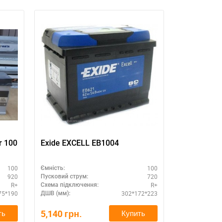
r 100
Exide EXCELL EB1004
Exide EXCE
100
100
Ємність:
Ємність:
920
720
Пусковий струм:
Пусковий стру
R+
R+
Схема підключення:
Схема підклю
75*190
302*172*223
ДШВ (мм):
ДШВ (мм):
5,140
грн.
5,140
грн.
ть
Купить