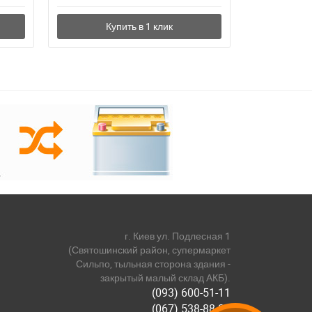
г. Киев ул. Подлесная 1
(Святошинский район, супермаркет
Сильпо, тыльная сторона здания -
закрытый малый склад АКБ).
(093) 600-51-11
(067) 538-88-81