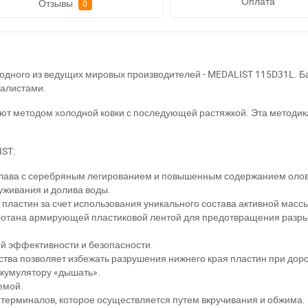
Оплата
Отзывы
0
дного из ведущих мировых производителей - MEDALIST 115D31L. Ба
иалистами.
ют методом холодной ковки с последующей растяжкой. Эта методика
ST:
плава с серебряным легированием и повышенным содержанием олова.
уживания и долива воды.
пластин за счет использования уникального состава активной массы
ботана армирующей пластиковой лентой для предотвращения разры
ей эффективности и безопасности.
йства позволяет избежать разрушения нижнего края пластин при дор
ккумулятору «дышать».
емой.
терминалов, которое осуществляется путем вкручивания и обжима.