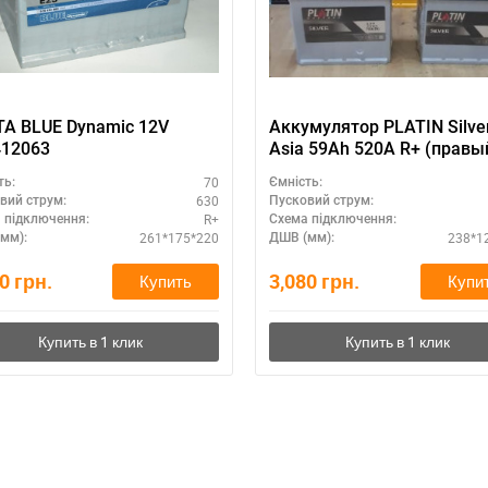
A BLUE Dynamic 12V
Аккумулятор PLATIN Silve
412063
Asia 59Ah 520A R+ (правы
70
ть:
Ємність:
630
вий струм:
Пусковий струм:
R+
 підключення:
Схема підключення:
261*175*220
238*1
мм):
ДШВ (мм):
90
грн.
3,080
грн.
Купить
Купи