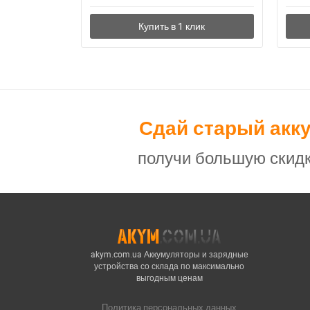
Сдай старый акк
получи большую скидк
akym.com.ua Аккумуляторы и зарядные
устройства со склада по максимально
выгодным ценам
Политика персональных данных