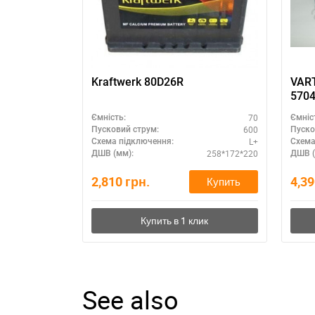
Kraftwerk 80D26R
VART
570
70
Ємність:
Ємніс
600
Пусковий струм:
Пуско
L+
Схема підключення:
Схема
258*172*220
ДШВ (мм):
ДШВ (
2,810
грн.
4,3
Купить
See also