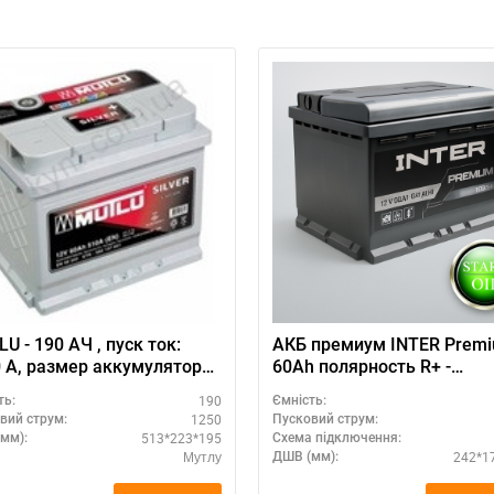
а відсутності звязку - дзвоніть, пишіть у Viber / Telegram (093) 600-51-
Написати в Viber
Написати в Telegram
U - 190 АЧ , пуск ток:
АКБ премиум INTER Prem
тора
60Ah полярность R+ -
у (Турция): 513 Х 223 Х
необслуживаемый
190
ть:
Ємність:
95 мм.
1250
вий струм:
Пусковий струм:
513*223*195
мм):
Схема підключення:
Мутлу
242*1
ДШВ (мм):