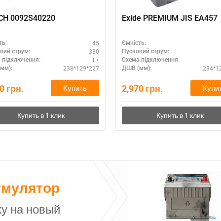
BOSCH 0092S40220
Exide PREMIUM JIS EA457
45
ть:
Ємність:
330
вий струм:
Пусковий струм:
L+
 підключення:
Схема підключення:
238*129*227
234*1
мм):
ДШВ (мм):
20
грн.
2,970
грн.
Купить
Купи
умулятор
у на новый