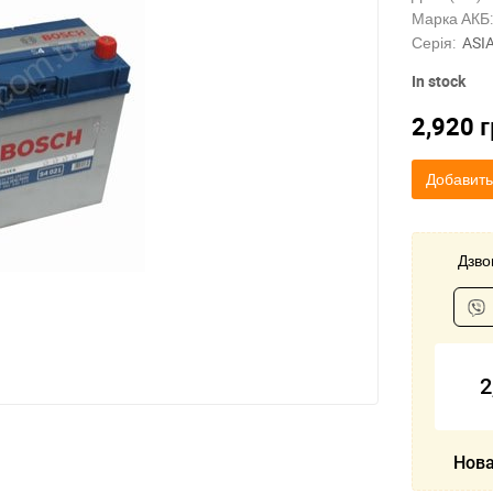
Марка АКБ:
Серія:
ASI
In stock
2,920
г
Добавить
Дзвон
2
Нова