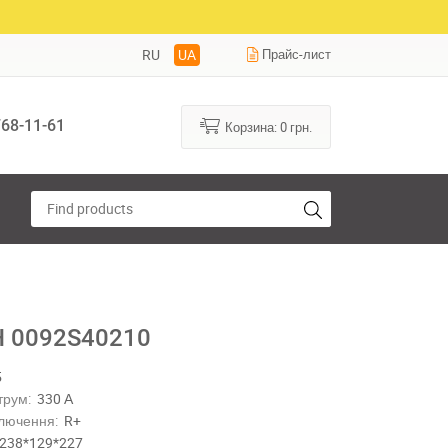
RU
UA
Прайс-лист
68-11-61
Корзина:
0
грн.
 0092S40210
5
трум:
330 А
лючення:
R+
238*129*227