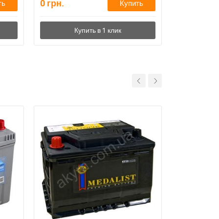
0
грн.
8,740
грн.
ть
Купить