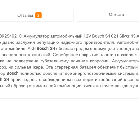
Оплата
Отзывы
3
S40210, Аккумулятор автомобильный 12V Bosch S4 021 Silver 45 Ач,
е давно заслужил репутацию надежного производителя. Автомоби
о автомобиля. АКБ
Bosch S4
обладает рядом преимуществ перед ана
овационных технологий. Серебряное покрытие пластин позволяет 
ески не подвержена губительному влияния коррозии. Аккумулято
оз, ни сильная жара. Эта стартерная батарея обеспечит быстрый 
тор
Bosch
полностью
обеспечит все энергопотребляемые системы в
ch S4
произведены с соблюдением всех норм и требований к совр
кальный образец оптимальной комбинации высокого качества с доступ