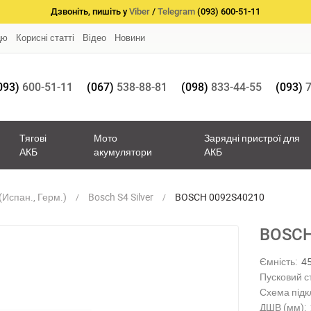
Дзвоніть, пишіть у
Viber
/
Telegram
(093) 600-51-11
цю
Корисні статті
Відео
Новини
093)
600-51-11
(067)
538-88-81
(098)
833-44-55
(093)
7
Тягові
Мото
Зарядні пристрої для
АКБ
акумулятори
АКБ
Испан., Герм.)
Bosch S4 Silver
BOSCH 0092S40210
BOSCH
Ємність:
4
Пусковий с
Схема підк
ДШВ (мм):