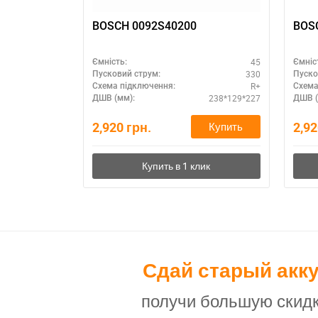
BOSCH 0092S40200
45
Ємність:
Ємніс
330
Пусковий струм:
Пуско
R+
Схема підключення:
Схема
238*129*227
ДШВ (мм):
ДШВ (
2,920
грн.
2,9
Купить
Сдай старый акк
получи большую скидк