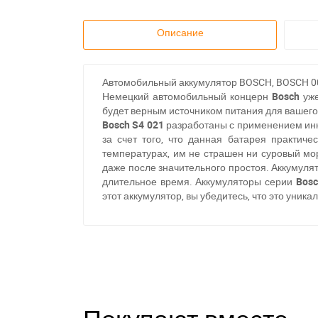
Описание
Автомобильный аккумулятор BOSCH, BOSCH 0092
Немецкий автомобильный концерн
Bosch
уж
будет верным источником питания для вашег
Bosch S4 021
разработаны с применением инн
за счет того, что данная батарея практич
температурах, им не страшен ни суровый мор
даже после значительного простоя. Аккумуля
длительное время. Аккумуляторы серии
Bos
этот аккумулятор, вы убедитесь, что это уни