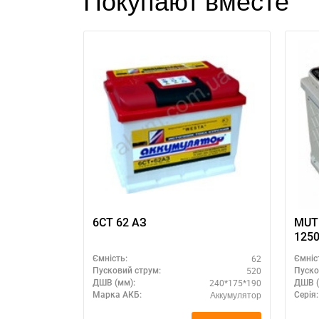
Покупают вместе
З
6СТ 62 АЗ
MUTL
1250 А, размер аккумуля
Мутл
62
Ємність:
Ємніс
1
520
Пусковий струм:
Пуско
240*175*190
ДШВ (мм):
ДШВ (
Аккумулятор
Марка АКБ:
Серія: