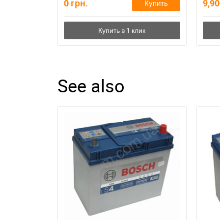
0
грн.
9,9
Купить
See also