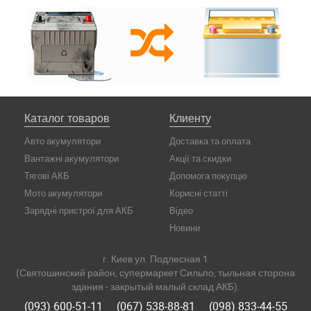
Каталог товаров
Клиенту
Авто акумулятори
Доставка та оплата
Вантажні акумулятори
Акції та скидки
Тягові АКБ
Допомога покупцю
Мото акумулятори
Корисні статті
Зарядні пристрої для АКБ
Відео
Новини
г. Киев ул. Подлесная 1
(Святошинский район, супермаркет Сильпо, тыльная сторона
здания - закрытый малый склад АКБ).
(093) 600-51-11
(067) 538-88-81
(098) 833-44-55