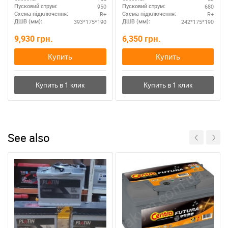
авто
950
680
Пусковий струм:
Пусковий струм:
R+
R+
Схема підключення:
Схема підключення:
393*175*190
242*175*190
ДШВ (мм):
ДШВ (мм):
9,930
грн.
6,350
грн.
Купить
Купить
See also