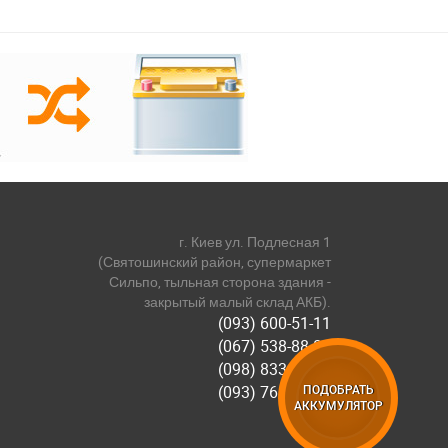
г. Киев ул. Подлесная 1
(Святошинский район, супермаркет
Сильпо, тыльная сторона здания -
закрытый малый склад АКБ).
(093) 600-51-11
(067) 538-88-81
(098) 833-44-55
(093) 768-11-61
ПОДОБРАТЬ
АККУМУЛЯТОР