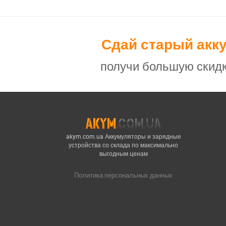
Сдай старый акк
получи большую скидк
akym.com.ua Аккумуляторы и зарядные
устройства со склада по максимально
выгодным ценам
Политика персональных данных