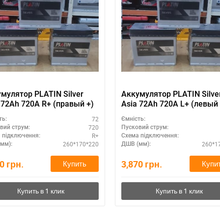
мулятор PLATIN Silver
Аккумулятор PLATIN Silve
 72Ah 720A R+ (правый +)
Asia 72Ah 720A L+ (левый 
72
ть:
Ємність:
720
вий струм:
Пусковий струм:
R+
 підключення:
Схема підключення:
260*170*220
260*1
мм):
ДШВ (мм):
70
грн.
3,870
грн.
Купить
Купи