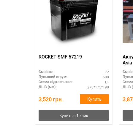
ROCKET SMF 57219
Акку
Asia
72
Ємність:
Ємніс
680
Пусковий струм:
Пуско
L+
Схема підключення:
Схема
278*175*190
ДШВ (мм):
ДШВ (
3,520
грн.
3,8
Купить