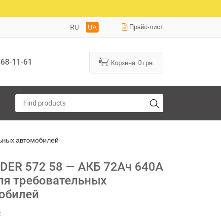
RU
UA
Прайс-лист
68-11-61
Корзина:
0
грн.
льных автомобилей
DER 572 58 — АКБ 72Ач 640А
для требовательных
обилей
2