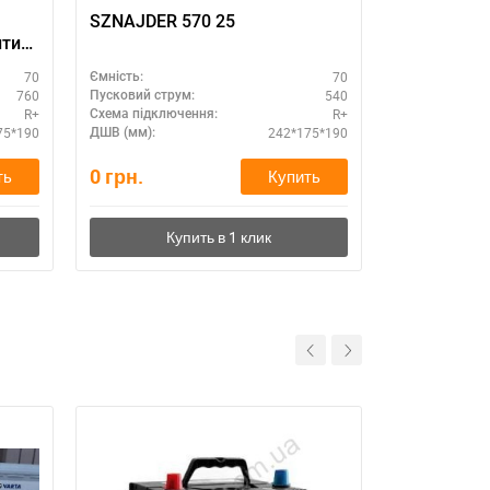
SZNAJDER 570 25
ENERGIZER 
тия,
95Ач 850A -/+ 353*175*190
EA95L5
70
70
Ємність:
Ємність:
760
540
Пусковий струм:
Пусковий стру
R+
R+
Схема підключення:
Схема підклю
75*190
242*175*190
ДШВ (мм):
ДШВ (мм):
0
грн.
10,500
гр
ть
Купить