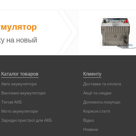
умулятор
у на новый
Каталог товаров
Клиенту
Авто акумулятори
Доставка та оплата
Вантажні акумулятори
Акції та скидки
Тягові АКБ
Допомога покупцю
Мото акумулятори
Корисні статті
Зарядні пристрої для АКБ
Відео
Новини