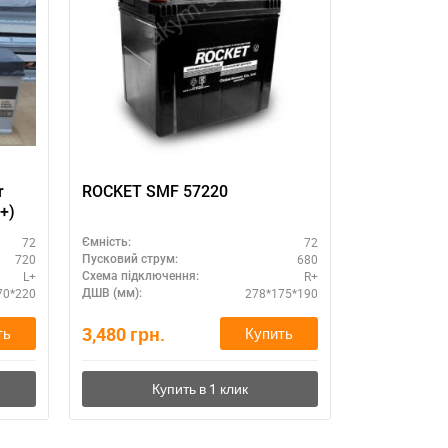
r
ROCKET SMF 57220
Centra Fut
+)
72
72
Ємність:
Ємність:
720
680
Пусковий струм:
Пусковий стру
L+
R+
Схема підключення:
Схема підклю
70*220
278*175*190
ДШВ (мм):
ДШВ (мм):
3,480
грн.
3,900
грн.
ть
Купить