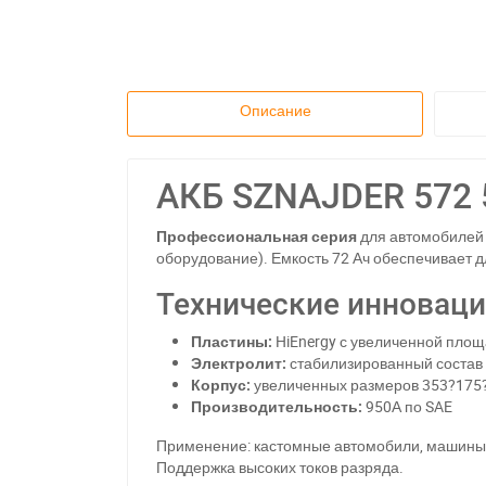
Описание
АКБ SZNAJDER 572 5
Профессиональная серия
для автомобилей
оборудование). Емкость 72 Ач обеспечивает 
Технические инноваци
Пластины:
HiEnergy с увеличенной пло
Электролит:
стабилизированный состав
Корпус:
увеличенных размеров 353?175
Производительность:
950А по SAE
Применение: кастомные автомобили, машины
Поддержка высоких токов разряда.