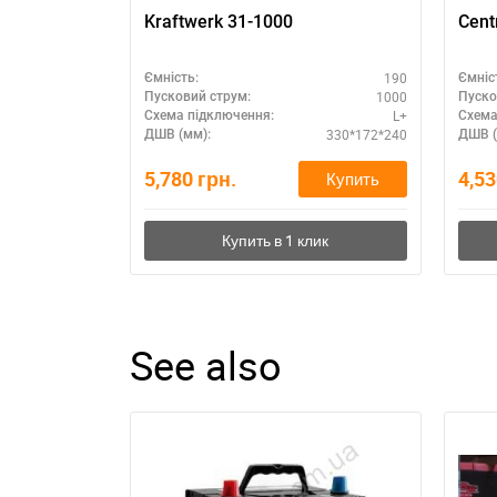
Kraftwerk 31-1000
Cent
190
Ємність:
Ємніс
1000
Пусковий струм:
Пуско
L+
Схема підключення:
Схема
330*172*240
ДШВ (мм):
ДШВ (
5,780
грн.
4,5
Купить
See also