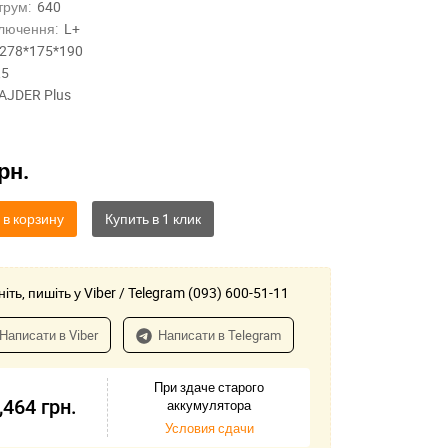
трум:
640
лючення:
L+
278*175*190
,5
AJDER Plus
рн.
 в корзину
іть, пишіть у Viber / Telegram (093) 600-51-11
Написати в Viber
Написати в Telegram
При здаче старого
,464
грн.
аккумулятора
Условия сдачи