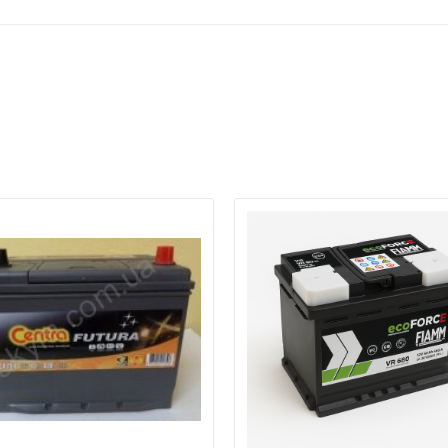
а відсутності звязку - дзвоніть, пишіть у Viber / Telegram (093) 600-51-
Написати в Viber
Написати в Telegram