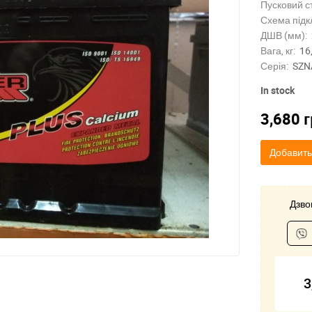
Пусковий с
Схема підк
ДШВ (мм):
Вага, кг:
16
Серія:
SZN
In stock
3,680
г
Добавить
Дзвон
3