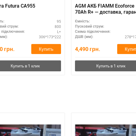
ra Futura CA955
AGM АКБ FIAMM Ecoforce
70Ah R+ — доставка, гаран
низкая цена
95
ть:
Ємність:
800
вий струм:
Пусковий струм:
L+
 підключення:
Схема підключення:
306*173*222
278*1
мм):
ДШВ (мм):
30
грн.
4,490
грн.
Купить
Купи