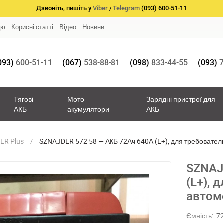
Дзвоніть, пишіть у
Viber
/
Telegram
(093) 600-51-11
цю
Корисні статті
Відео
Новини
093)
600-51-11
(067)
538-88-81
(098)
833-44-55
(093)
7
Тягові
Мото
Зарядні пристрої для
АКБ
акумулятори
АКБ
ER Plus
SZNAJDER 572 58 — АКБ 72Ач 640А (L+), для требовате
SZNAJ
(L+), 
автом
Ємність:
7