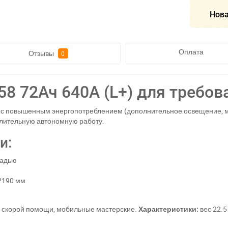
Нова
Оплата
Отзывы
0
8 72Ач 640А (L+) для требов
 с повышенным энергопотреблением (дополнительное освещение, 
длительную автономную работу.
и:
щадью
?190 мм
 скорой помощи, мобильные мастерские.
Характеристики:
вес 22.5