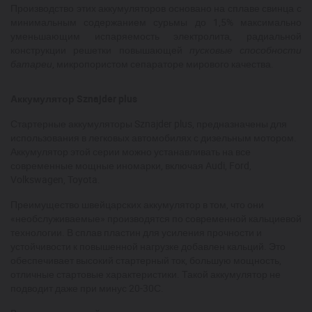
Производство этих аккумуляторов основано на сплаве свинца с
минимальным содержанием сурьмы до 1,5% максимально
уменьшающим испаряемость электролита, радиальной
конструкции решетки повышающей
пусковые способности
батареи
, микропористом сепараторе мирового качества.
Аккумулятор Sznajder plus
Стартерные аккумуляторы Sznajder plus, предназначены для
использования в легковых автомобилях с дизельным мотором.
Аккумулятор этой серии можно устанавливать на все
современные мощные иномарки, включая Audi, Ford,
Volkswagen, Toyota.
Преимущество швейцарских аккумулятор в том, что они
«необслуживаемые» производятся по современной кальциевой
технологии. В сплав пластин для усиления прочности и
устойчивости к повышенной нагрузке добавлен кальций. Это
обеспечивает высокий стартерный ток, большую мощность,
отличные стартовые характеристики. Такой аккумулятор не
подводит даже при минус 20-30С.