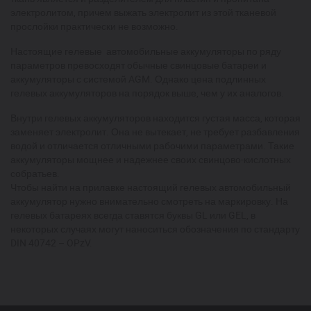
электролитом, причем выжать электролит из этой тканевой
прослойки практически не возможно.
Настоящие гелевые автомобильные аккумуляторы по ряду
параметров превосходят обычные свинцовые батареи и
аккумуляторы с системой AGM. Однако цена подлинных
гелевых аккумуляторов на порядок выше, чем у их аналогов.
Внутри гелевых аккумуляторов находится густая масса, которая
заменяет электролит. Она не вытекает, не требует разбавления
водой и отличается отличными рабочими параметрами. Такие
аккумуляторы мощнее и надежнее своих свинцово-кислотных
собратьев.
Чтобы найти на прилавке настоящий гелевых автомобильный
аккумулятор нужно внимательно смотреть на маркировку. На
гелевых батареях всегда ставятся буквы GL или GEL, в
некоторых случаях могут наноситься обозначения по стандарту
DIN 40742 – OPzV.