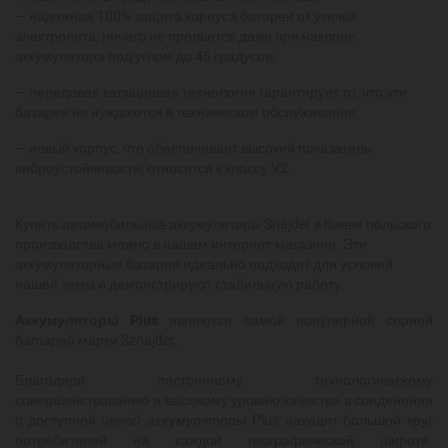
— надежная 100% защита корпуса батареи от утечки
электролита, ничего не прольется даже при наклоне
аккумулятора под углом до 45 градусов;
— передовая кальциевая технология гарантирует то, что эти
батареи не нуждаются в техническом обслуживании;
— новый корпус, что обеспечивает высокий показатель
виброустойчивости, относится к классу V2.
Купить автомобильные аккумуляторы Snajder в Киеве польского
производства можно в нашем интернет-магазине. Эти
аккумуляторные батареи идеально подходят для условий
нашей зимы и демонстрируют стабильную работу.
Аккумуляторы Plus
являются самой популярной серией
батарей
марки Sznajder.
Благодаря постоянному технологическому
совершенствованию и высокому уровню качества в соединении
с доступной
ценой аккумуляторы
Plus находят большой круг
потребителей на каждой географической широте.