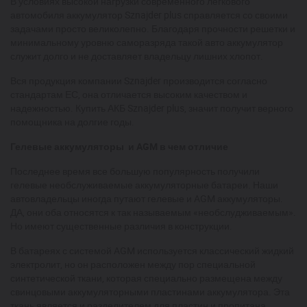
В условиях высокой нагрузки современного легкового
автомобиля аккумулятор Sznajder plus справляется со своими
задачами просто великолепно. Благодаря прочности решетки и
минимальному уровню саморазряда такой авто аккумулятор
служит долго и не доставляет владельцу лишних хлопот.
Вся продукция компании Sznajder производится согласно
стандартам ЕС, она отличается высоким качеством и
надежностью. Купить АКБ Sznajder plus, значит получит верного
помощника на долгие годы.
Гелевые аккумуляторы и AGM в чем отличие
Последнее время все большую популярность получили
гелевые необслуживаемые аккумуляторные батареи. Наши
автовладельцы иногда путают гелевые и AGM аккумуляторы.
ДА, они оба относятся к так называемым «необслудживаемым».
Но имеют существенные различия в конструкции.
В батареях с системой AGM используется классический жидкий
электролит, но он расположен между пор специальной
синтетической ткани, которая специально размещена между
свинцовыми аккумуляторными пластинами аккумулятора. Эта
ткань является и разделителем для пластин и пропитана