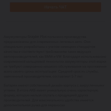
Начать ЧАТ
Аккумуляторы Snajder Plus польского производства
предназначены для современных легковых авто. Они
специально разработаны с учетом немецких стандартов
качества и соответствуют требованиям таких ведущих
автопроизводителей, как BMW и VW. Благодаря использованию
современной кальциевой технологии аккумуляторы этой марки
не требуют совершенно никакого обслуживания на протяжении
всего своего срока эксплуатации. Средний срок их службы,
завяленный производителем, составляет 5-7 лет.
Батареи имеют собственный дизайн корпуса с закругленными
углами. В итоге АКБ имеет уникальную очень характерную
форму, которую нельзя спутать с продукцией других
производителей. Для максимального удобства имеется
дополнительная ручка для переноски.