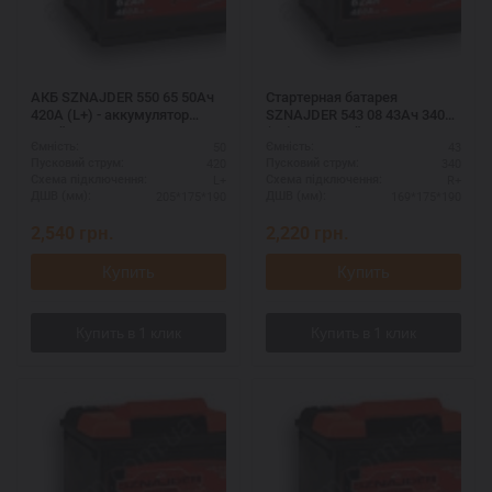
АКБ SZNAJDER 550 65 50Ач
Стартерная батарея
420А (L+) - аккумулятор
SZNAJDER 543 08 43Ач 340А
шнайдер с увеличенным
(R+) - мощный аккумулятор
50
43
Ємність:
Ємність:
сроком службы
для иномарок
420
340
Пусковий струм:
Пусковий струм:
L+
R+
Схема підключення:
Схема підключення:
205*175*190
169*175*190
ДШВ (мм):
ДШВ (мм):
2,540
грн.
2,220
грн.
Купить
Купить