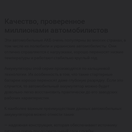
Качество, проверенное
миллионами автомобилистов
Эти автомобильные АКБ очень популярны во многих странах, в
том числе их полюбили и украинские автомобилисты. Они
отлично справляются с нагрузками, хорошо переносят низкие
температуры и работают стабильно круглый год.
Аккумуляторы этой серии производятся по кальциевой
технологии. Их особенность в том, что такие стартерные
батареи хорошо переносят даже глубокую разрядку. Если это
случится, то автомобильный аккумулятор можно будет
довольно легко восстановить практически до его заводских
рабочих характеристик.
К наиболее важным преимуществам данных автомобильных
аккумуляторов можно отнести такие:
— надежная конструкция, которая обеспечивает источнику
питания очень продолжительный срок службы;