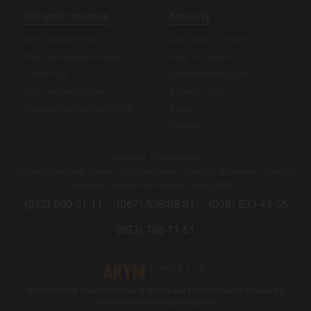
Каталог товаров
Клиенту
Авто акумулятори
Доставка та оплата
Вантажні акумулятори
Акції та скидки
Тягові АКБ
Допомога покупцю
Мото акумулятори
Корисні статті
Зарядні пристрої для АКБ
Відео
Новини
г. Киев ул. Подлесная 1
(Святошинский район, супермаркет Сильпо, тыльная сторона
здания - закрытый малый склад АКБ).
(093) 600-51-11
(067) 538-88-81
(098) 833-44-55
(093) 768-11-61
akym.com.ua Аккумуляторы и зарядные устройства со склада по
максимально выгодным ценам