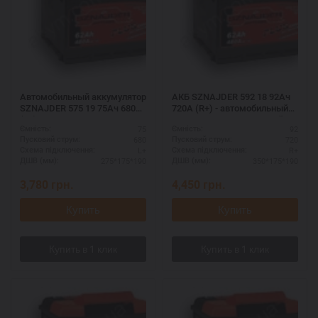
Автомобильный аккумулятор
АКБ SZNAJDER 592 18 92Ач
SZNAJDER 575 19 75Ач 680А
720А (R+) - автомобильный
(L+) - для морозов и
аккумулятор для тяжелой
75
92
Ємність:
Ємність:
сложных условий
техники
680
720
Пусковий струм:
Пусковий струм:
L+
R+
Схема підключення:
Схема підключення:
275*175*190
350*175*190
ДШВ (мм):
ДШВ (мм):
3,780
грн.
4,450
грн.
Купить
Купить