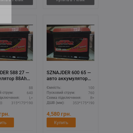
DER 588 27 —
SZNAJDER 600 65 —
улятор 88Ah
авто аккумулятор
L+),
100Ah 760A (R+),
88
100
Ємність:
енная
максимальная
640
760
й струм:
Пусковий струм:
ть и
мощность 12V
L+
R+
ідключення:
Схема підключення:
ность
315*175*190
353*175*190
):
ДШВ (мм):
грн.
4,580
грн.
ить
Купить