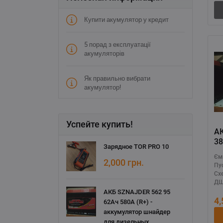
Купити акумулятор у кредит
5 порад з експлуатації
акумуляторів
Як правильно вибрати
акумулятор!
Успейте купить!
А
38
Зарядное TOR PRO 10
(L
Єм
дл
2,000
грн.
Пу
на
Сх
ДШ
АКБ SZNAJDER 562 95
4
62Ач 580А (R+) -
аккумулятор шнайдер
для дизельных