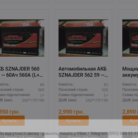
КБ SZNAJDER 560
Автомобильная АКБ
Мощн
 — 60Ач 560А (L+),
SZNAJDER 562 59 —
аккум
кумулятор для
62Ah 520A (L+), для
SZNAJ
60
62
ність:
Ємність:
Ємність:
зельных авто
бензиновых моторов
62Ач 5
560
520
сковий струм:
Пусковий струм:
Пускови
старт
L+
L+
ема підключення:
Схема підключення:
Схема п
242*175*190
242*175*190
В (мм):
ДШВ (мм):
ДШВ (мм
,850
грн.
2,990
грн.
2,890
Купить
Купить
Куп
а відсутності звязку - дзвоніть, пишіть у Viber / Telegram (093) 600-51-