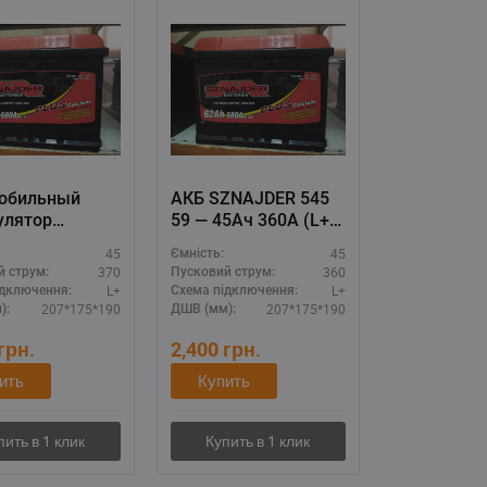
обильный
АКБ SZNAJDER 545
улятор
59 — 45Ач 360А (L+),
DER 545 58 —
стартерная батарея
45
45
Ємність:
70A (L+), АКБ
для бензинового
370
360
й струм:
Пусковий струм:
ля легковых
двигателя
L+
L+
ідключення:
Схема підключення:
207*175*190
207*175*190
):
ДШВ (мм):
грн.
2,400
грн.
ить
Купить