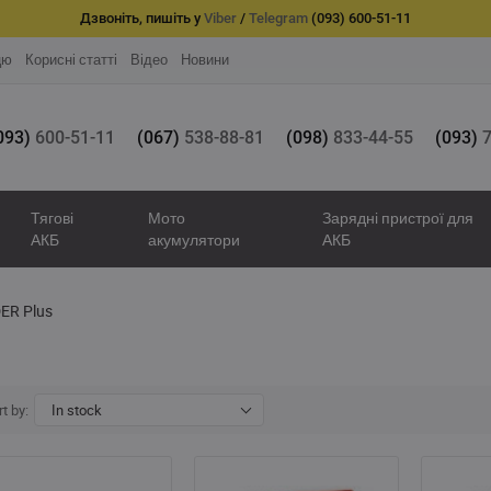
Дзвоніть, пишіть у
Viber
/
Telegram
(093) 600-51-11
цю
Корисні статті
Відео
Новини
093)
600-51-11
(067)
538-88-81
(098)
833-44-55
(093)
7
Тягові
Мото
Зарядні пристрої для
АКБ
акумулятори
АКБ
ER Plus
t by:
In stock