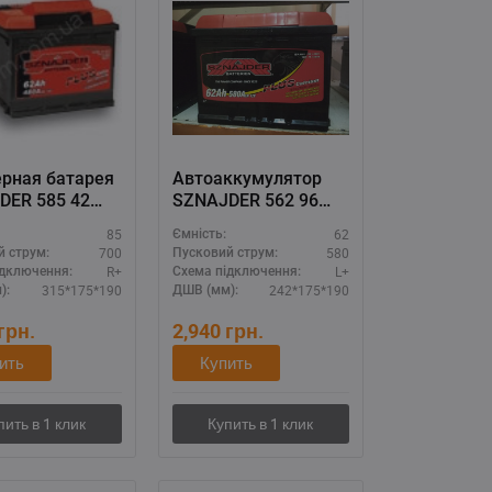
ерная батарея
Автоаккумулятор
DER 585 42
SZNAJDER 562 96
00А (R+) -
62Ач 580А (L+) - для
85
62
Ємність:
енная
тяжелых условий
700
580
й струм:
Пусковий струм:
ть для
эксплуатации
R+
L+
ідключення:
Схема підключення:
обоя
315*175*190
242*175*190
):
ДШВ (мм):
грн.
2,940
грн.
ить
Купить