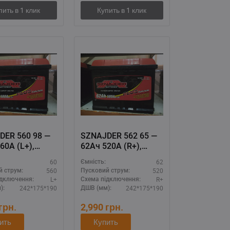
DER 560 98 —
SZNAJDER 562 65 —
60А (L+),
62Ач 520А (R+),
рсальная
аккумулятор с
60
62
Ємність:
я для авто
длительным сроком
560
520
й струм:
Пусковий струм:
службы
L+
R+
ідключення:
Схема підключення:
242*175*190
242*175*190
):
ДШВ (мм):
грн.
2,990
грн.
ить
Купить