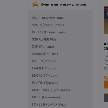
Купити авто акумулятори
Акция аккумуляторы
VARTA (Чехія, Герм.)
BOSCH (Испан., Герм.)
SZNAJDER Plus
А
ZAP (Польша)
20
Centra (Польша)
ак
Єм
м
BAREN (Италия)
Пу
п
Сх
FIAMM (Италия)
ДШ
MAXION (Турция)
3
PLATIN (Турция)
MANFORCE (Туреччина)
MOLL (Германия)
FORSE PREMIUM (Укр)