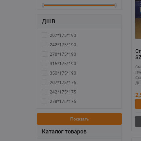
ДШВ
207*175*190
242*175*190
Ст
278*175*190
SZ
315*175*190
50
Єм
ус
350*175*190
Пу
гл
Сх
207*175*175
ДШ
242*175*175
2
278*175*175
Показать
Каталог товаров