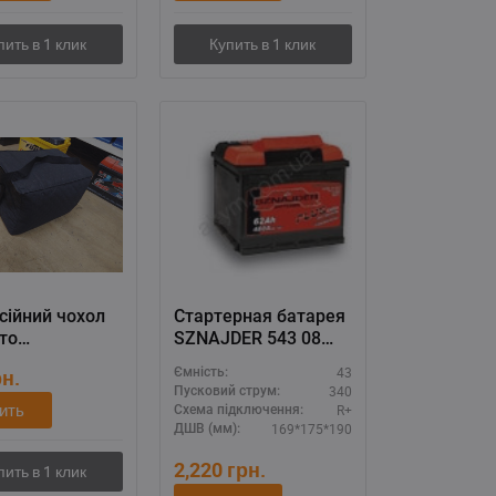
сійний чохол
Стартерная батарея
то
SZNAJDER 543 08
лятора
43Ач 340А (R+) -
43
рн.
Ємність:
мощный
340
Пусковий струм:
аккумулятор для
ить
R+
Схема підключення:
иномарок
169*175*190
ДШВ (мм):
2,220
грн.