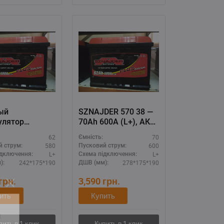
ый
SZNAJDER 570 38 —
улятор
70Ah 600A (L+), АКБ
DER 562 98 —
для внедорожников
62
70
Ємність:
80А (L+),
и легковых авто
580
600
й струм:
Пусковий струм:
ерная АКБ 12V
L+
L+
ідключення:
Схема підключення:
242*175*190
278*175*190
):
ДШВ (мм):
грн.
3,590
грн.
ить
Купить
11