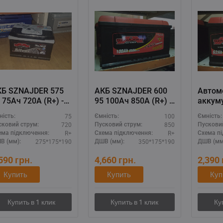
КБ SZNAJDER 575
АКБ SZNAJDER 600
Автом
 75Ач 720А (R+) -
95 100Ач 850А (R+) -
аккум
кумулятор с
супермощный
SZNAJ
75
100
ність:
Ємність:
Ємність:
аксимальным
аккумулятор для
45Ah 3
720
850
сковий струм:
Пусковий струм:
Пускови
усковым током
спецтехники
12V д
R+
R+
ема підключення:
Схема підключення:
Схема п
авто
275*175*190
350*175*190
В (мм):
ДШВ (мм):
ДШВ (мм
,590
грн.
4,660
грн.
2,390
Купить
Купить
Куп