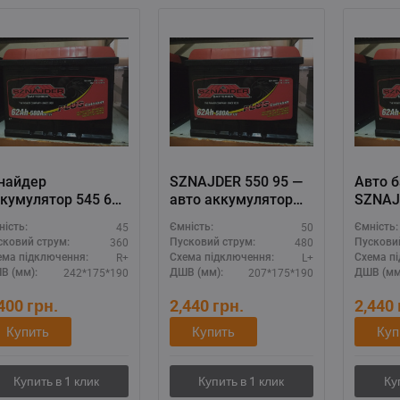
найдер
SZNAJDER 550 95 —
Авто 
кумулятор 545 65
авто аккумулятор
SZNAJ
45Ah 360A (R+),
50Ач 480А (L+),
50Ah 4
45
50
ність:
Ємність:
Ємність:
дёжная АКБ 12V
польское качество,
для ст
360
480
сковий струм:
Пусковий струм:
Пускови
вроразмер
стандарт L1
двига
R+
L+
ема підключення:
Схема підключення:
Схема п
242*175*190
207*175*190
В (мм):
ДШВ (мм):
ДШВ (мм
,400
грн.
2,440
грн.
2,440
Купить
Купить
Куп