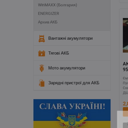
WinMAXX (Болгария)
ENERGIZER
Архив АКБ
Вантажні акумулятори
Тягові АКБ
А
Мото акумулятори
95
ак
Єм
ди
Зарядні пристрої для АКБ
Пу
Сх
ДШ
2
З