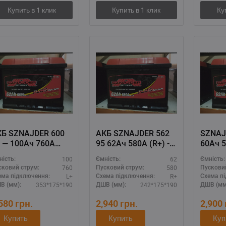
КБ SZNAJDER 600
АКБ SZNAJDER 562
SZNAJ
 — 100Ач 760А
95 62Ач 580А (R+) -
60Ач 5
+), аккумулятор
аккумулятор
униве
100
62
ність:
Ємність:
Ємність:
я дизеля, высокие
шнайдер для
батаре
760
580
сковий струм:
Пусковий струм:
Пускови
грузки
дизельных
L+
R+
ема підключення:
Схема підключення:
Схема п
двигателей
353*175*190
242*175*190
В (мм):
ДШВ (мм):
ДШВ (мм
,580
грн.
2,940
грн.
2,900
Купить
Купить
Куп