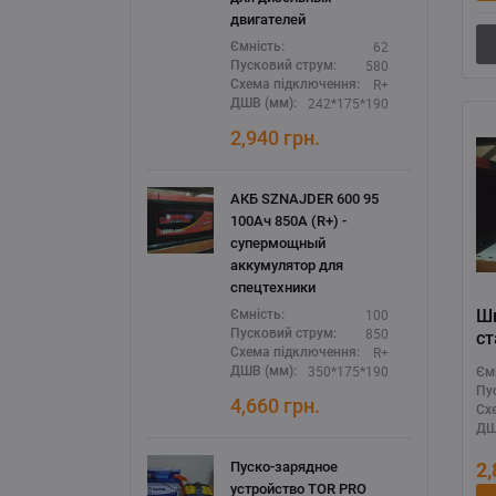
двигателей
62
Ємність:
580
Пусковий струм:
R+
Схема підключення:
242*175*190
ДШВ (мм):
2,940
грн.
АКБ SZNAJDER 600 95
100Ач 850А (R+) -
супермощный
аккумулятор для
спецтехники
Шн
100
Ємність:
850
Пусковий струм:
с
R+
Схема підключення:
ак
350*175*190
ДШВ (мм):
Єм
56
Пу
кл
4,660
грн.
Сх
ДШ
2
Пуско-зарядное
устройство TOR PRO