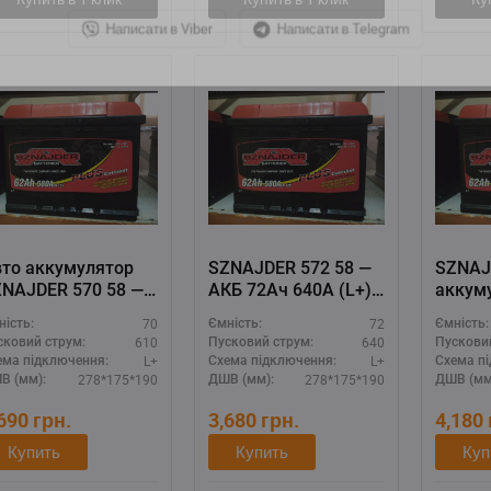
Написати в Viber
Написати в Telegram
то аккумулятор
SZNAJDER 572 58 —
SZNAJ
NAJDER 570 58 —
АКБ 72Ач 640А (L+),
аккум
Ач 610А (L+),
для требовательных
640A (
70
72
ність:
Ємність:
Ємність:
величенный
автомобилей
повыш
610
640
сковий струм:
Пусковий струм:
Пускови
сковой ток
ёмкос
L+
L+
ема підключення:
Схема підключення:
Схема п
надеж
278*175*190
278*175*190
В (мм):
ДШВ (мм):
ДШВ (мм
,690
грн.
3,680
грн.
4,180
Купить
Купить
Куп