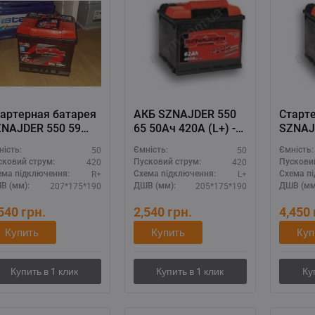
артерная батарея
АКБ SZNAJDER 550
Старт
NAJDER 550 59
65 50Ач 420А (L+) -
SZNAJ
Ач 420А (R+) -
аккумулятор
85Ач 7
50
50
ність:
Ємність:
Ємність:
тойчив к
шнайдер с
повыш
420
420
сковий струм:
Пусковий струм:
Пускови
убокому разряду
увеличенным
емкос
R+
L+
ема підключення:
Схема підключення:
Схема п
сроком службы
дальн
207*175*190
205*175*190
В (мм):
ДШВ (мм):
ДШВ (мм
,540
грн.
2,540
грн.
4,450
Купить
Купить
Куп