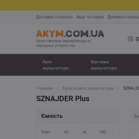
Доставка та оплата
Акції та скидки
Допомога покуп
(
Качественные аккумуляторы и
зарядные устройства
Авто
Вантажні
акумулятори
акумулятори
Главная
Купити авто акумулятори
SZNAJD
SZNAJDER Plus
Ємність
Sor
from
to