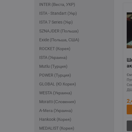
INTER (Веста, УКР)
ISTA - Standart (Укр)
ISTA 7 Series (Укр)
SZNAJDER (Польша)
Exide (Польша, США)
ROCKET (Корея)
ISTA (Украина)
Ш
ак
Mutlu (Турция)
— 
POWER (Турция)
Єм
на
Пу
е
GLOBAL (Ю.Корея)
Сх
ДШ
WESTA (Украина)
2
Moratti (Словения)
А-Мега (Украина)
Hankook (Корея)
MEDALIST (Корея)