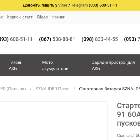
Дзвоніть, пишіть у
Viber
/
Telegram
(093) 600-51-11
цю
Корисні статті
Відео
Новини
093)
600-51-11
(067)
538-88-81
(098)
833-44-55
(093)
7
Тягові
Мото
Зарядні пристрої для
АКБ
акумулятори
АКБ
ER (Польша)
SZNAJDER Плюс
Стартерная батарея SZNAJDER
для зимы
Старт
91 60А
пуско
Ємність:
6