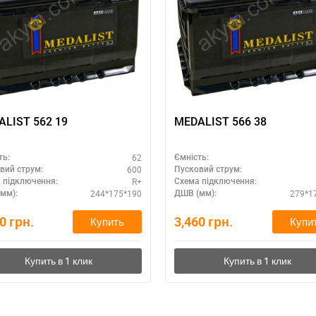
LIST 562 19
MEDALIST 566 38
62
ть:
Ємність:
600
вий струм:
Пусковий струм:
R+
 підключення:
Схема підключення:
244*175*190
279*1
мм):
ДШВ (мм):
00
грн.
3,460
грн.
Купить
Купи