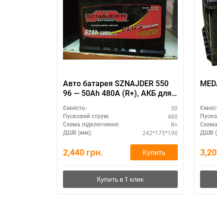
Авто батарея SZNAJDER 550
MEDA
96 — 50Ah 480A (R+), АКБ для
старта двигателя
50
Ємність:
Ємніс
480
Пусковий струм:
Пуско
R+
Схема підключення:
Схема
242*175*190
ДШВ (мм):
ДШВ (
2,440
грн.
3,2
Купить