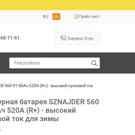
RU
UA
Прайс-лист
68-11-61
Корзина:
0
грн.
 560 91 60Ач 520А (R+) - высокий пусковой ток
ерная батарея SZNAJDER 560
ч 520А (R+) - высокий
вой ток для зимы
0