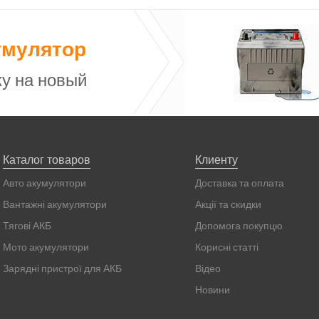
умулятор
у на новый
Каталог товаров
Клиенту
Авто акумулятори
Доставка та оплата
Вантажні акумулятори
Акції та скидки
Тягові АКБ
Допомога покупцю
Мото акумулятори
Корисні статті
Зарядні пристрої для АКБ
Відео
Новини