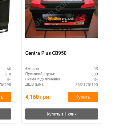
Centra Plus CB950
Автоаккум
Silver Calc
азиатский
66
95
Ємність:
Ємність:
510
800
Пусковий струм:
Пусковий стру
R+
R+
Схема підключення:
Схема підклю
75*190
353*175*190
ДШВ (мм):
ДШВ (мм):
4,160
грн.
3,280
грн.
ть
Купить