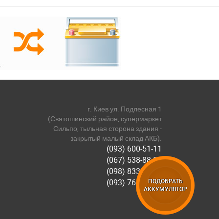
г. Киев ул. Подлесная 1
(Святошинский район, супермаркет
Сильпо, тыльная сторона здания -
закрытый малый склад АКБ).
(093) 600-51-11
(067) 538-88-81
(098) 833-44-55
(093) 768-11-61
ПОДОБРАТЬ
АККУМУЛЯТОР