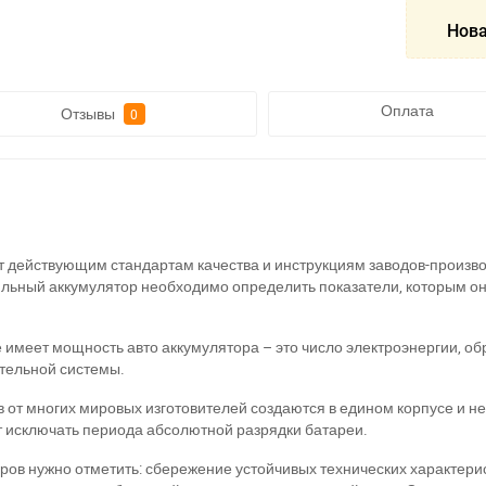
Нова
Оплата
Отзывы
0
т действующим стандартам качества и инструкциям заводов-произ
ильный аккумулятор необходимо определить показатели, которым он
имеет мощность авто аккумулятора – это число электроэнергии, обр
ательной системы.
 от многих мировых изготовителей создаются в едином корпусе и н
т исключать периода абсолютной разрядки батареи.
ов нужно отметить: сбережение устойчивых технических характерис
а відсутності звязку - дзвоніть, пишіть у Viber / Telegram (093) 600-51-