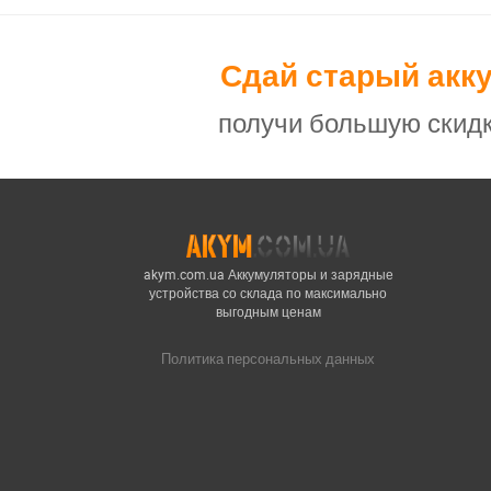
Сдай старый акк
получи большую скидк
akym.com.ua Аккумуляторы и зарядные
устройства со склада по максимально
выгодным ценам
Политика персональных данных