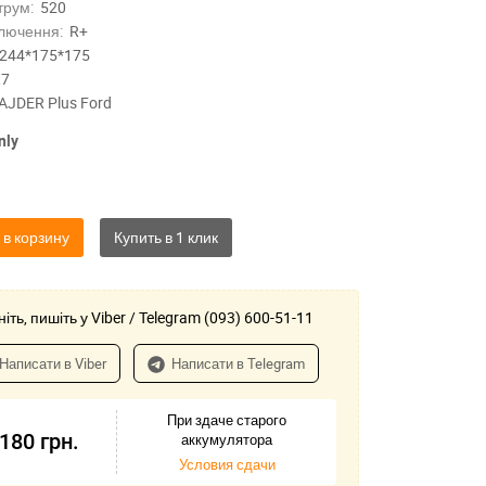
трум:
520
лючення:
R+
244*175*175
,7
AJDER Plus Ford
nly
 в корзину
іть, пишіть у Viber / Telegram (093) 600-51-11
Написати в Viber
Написати в Telegram
При здаче старого
-180
грн.
аккумулятора
Условия сдачи