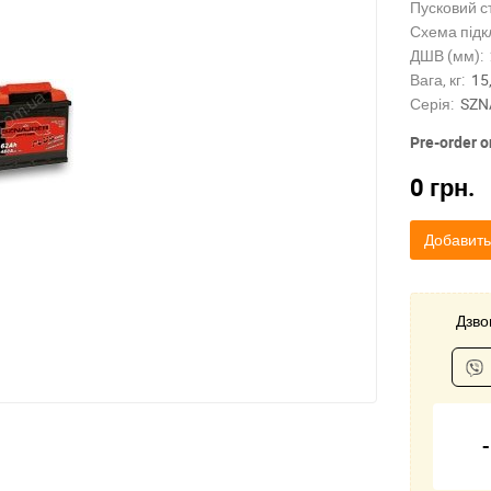
Пусковий с
Схема підк
ДШВ (мм):
Вага, кг:
15
Серія:
SZN
Pre-order o
0
грн.
Добавить
Дзвон