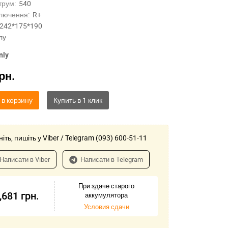
трум:
540
лючення:
R+
242*175*190
лу
nly
рн.
 в корзину
іть, пишіть у Viber / Telegram (093) 600-51-11
Написати в Viber
Написати в Telegram
При здаче старого
,681
грн.
аккумулятора
Условия сдачи