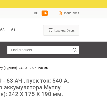
RU
UA
Прайс-лист
68-11-61
Корзина:
0
грн.
лу (Турция): 242 Х 175 Х 190 мм.
- 63 АЧ , пуск ток: 540 А,
р аккумулятора Мутлу
я): 242 Х 175 Х 190 мм.
3