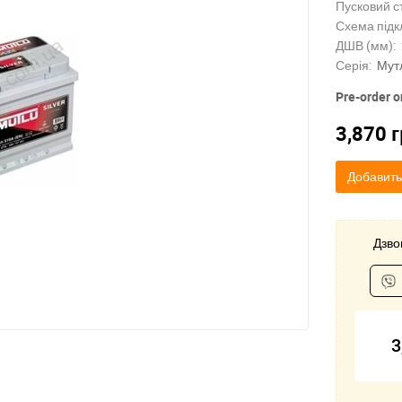
Пусковий с
Схема підк
ДШВ (мм):
Серія:
Мут
Pre-order o
3,870
г
Добавить
Дзвон
3