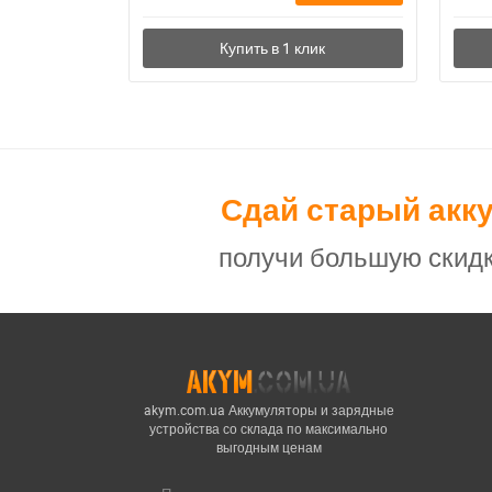
Сдай старый акк
получи большую скидк
akym.com.ua Аккумуляторы и зарядные
устройства со склада по максимально
выгодным ценам