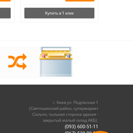
г. Киев ул. Подлесная 1
(Святошинский район, супермаркет
Сильпо, тыльная сторона здания -
закрытый малый склад АКБ).
(093) 600-51-11