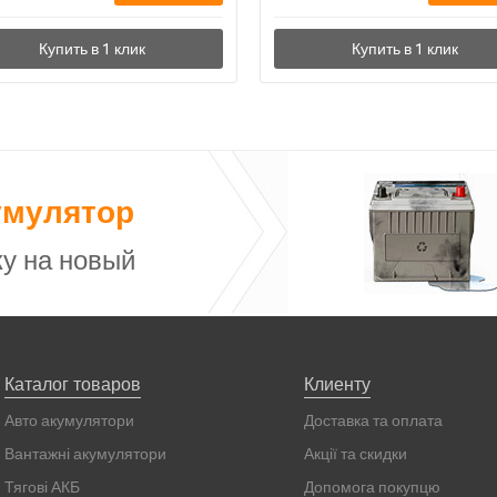
умулятор
у на новый
Каталог товаров
Клиенту
Авто акумулятори
Доставка та оплата
Вантажні акумулятори
Акції та скидки
Тягові АКБ
Допомога покупцю