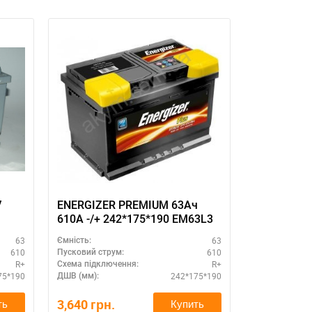
V
ENERGIZER PREMIUM 63Ач
VARTA SIL
610A -/+ 242*175*190 EM63L3
563401061
63
63
Ємність:
Ємність:
610
610
Пусковий струм:
Пусковий стру
R+
R+
Схема підключення:
Схема підклю
75*190
242*175*190
ДШВ (мм):
ДШВ (мм):
3,640
грн.
4,120
грн.
ть
Купить