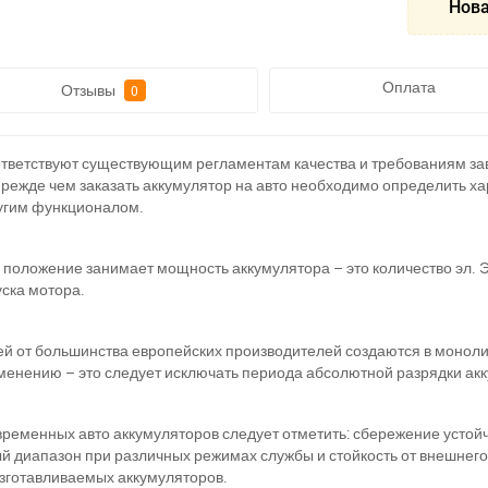
Нова
Оплата
Отзывы
0
ветствуют существующим регламентам качества и требованиям за
режде чем заказать аккумулятор на авто необходимо определить хар
ругим функционалом.
оложение занимает мощность аккумулятора – это количество эл. Э
уска мотора.
 от большинства европейских производителей создаются в монолит
енению – это следует исключать периода абсолютной разрядки ак
менных авто аккумуляторов следует отметить: сбережение устойчи
й диапазон при различных режимах службы и стойкость от внешнег
зготавливаемых аккумуляторов.