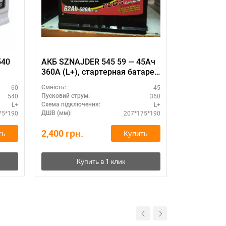
540
АКБ SZNAJDER 545 59 — 45Ач
Аккумулят
360А (L+), стартерная батарея
Pro 60Ah R
 Х
для бензинового двигателя
доставка
60
45
Ємність:
Ємність:
540
360
Пусковий струм:
Пусковий стру
L+
L+
Схема підключення:
Схема підклю
75*190
207*175*190
ДШВ (мм):
ДШВ (мм):
2,400
грн.
3,150
грн.
ть
Купить