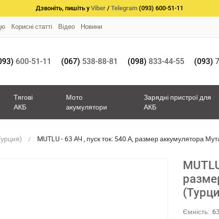
Дзвоніть, пишіть у
Viber
/
Telegram
(093) 600-51-11
цю
Корисні статті
Відео
Новини
093)
600-51-11
(067)
538-88-81
(098)
833-44-55
(093)
7
Тягові
Мото
Зарядні пристрої для
АКБ
акумулятори
АКБ
Турция)
MUTLU - 63 АЧ , пуск ток: 540 А, размер аккумулятора Мут
MUTLU 
разме
(Турци
Ємність:
6