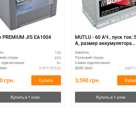
e PREMIUM JIS EA1004
MUTLU - 60 АЧ , пуск ток: 
А, размер аккумулятора
Мутлу (Турция): 242 Х 175
100
ть:
Ємність:
190 мм.
850
вий струм:
Пусковий струм:
R+
 підключення:
Схема підключення:
310*175*225
242*1
мм):
ДШВ (мм):
00
грн.
3,590
грн.
Купить
Купи