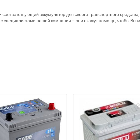
соответствующий аккумулятор для своего транспортного средства, с
 с специалистами нашей компании – они окажут помощь, чтобы Вы м
а відсутності звязку - дзвоніть, пишіть у Viber / Telegram (093) 600-51-
Написати в Viber
Написати в Telegram