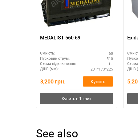
MEDALIST 560 69
Exid
60
Ємність:
Ємніс
510
Пусковий струм:
Пуско
L+
Схема підключення:
Схема
231*173*225
ДШВ (мм):
ДШВ (
3,200
грн.
5,2
Купить
See also