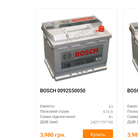
BOSCH 0092S50050
63
Ємність:
Ємніс
610 А
Пусковий струм:
Пуско
R+
Схема підключення:
Схема
242*175*190
ДШВ (мм):
ДШВ (
3,980
грн.
3,9
Купить