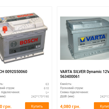
BOSCH 0092S50060
VARTA SILVER Dynamic 12
563400061
63
ть:
Ємність:
610
вий струм:
Пусковий струм:
L+
 підключення:
Схема підключення:
242*175*190
242*1
мм):
ДШВ (мм):
80
грн.
4,080
грн.
Купить
Купи