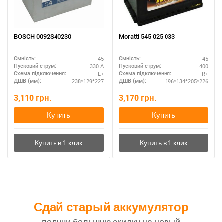
BOSCH 0092S40230
Moratti 545 025 033
45
45
Ємність:
Ємність:
330 А
400
Пусковий струм:
Пусковий струм:
L+
R+
Схема підключення:
Схема підключення:
238*129*227
196*134*205*226
ДШВ (мм):
ДШВ (мм):
3,110
грн.
3,170
грн.
Купить
Купить
Сдай старый аккумулятор
получи большую скидку на новый