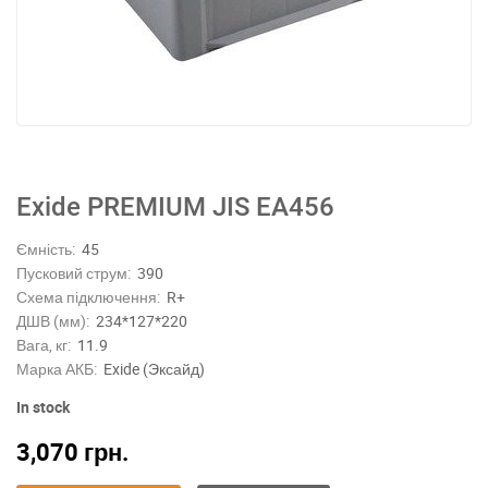
Exide PREMIUM JIS EA456
Ємність:
45
Пусковий струм:
390
Схема підключення:
R+
ДШВ (мм):
234*127*220
Вага, кг:
11.9
Марка АКБ:
Exide (Эксайд)
In stock
3,070
грн.