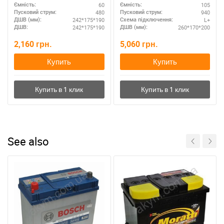
60
105
Ємність:
Ємність:
480
940
Пусковий струм:
Пусковий струм:
242*175*190
L+
ДШВ (мм):
Схема підключення:
242*175*190
260*170*200
ДШВ:
ДШВ (мм):
2,160
грн.
5,060
грн.
Купить
Купить
See also