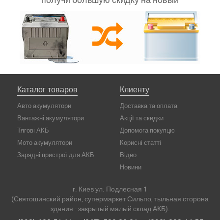
Каталог товаров
Клиенту
Авто акумулятори
Доставка та оплата
Вантажні акумулятори
Акції та скидки
Тягові АКБ
Допомога покупцю
Мото акумулятори
Корисні статті
Зарядні пристрої для АКБ
Відео
Новини
г. Киев ул. Подлесная 1
(Святошинский район, супермаркет Сильпо, тыльная сторона
здания - закрытый малый склад АКБ).