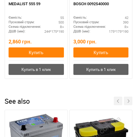
MEDALIST 555 59
BOSCH 0092S40000
55
42
Ємність:
Ємність:
500
390
Пусковий струм:
Пусковий струм:
R+
R+
Схема підключення:
Схема підключення:
244*175*190
175*175*190
ДШВ (мм):
ДШВ (мм):
2,860
грн.
3,000
грн.
Купить
Купить
See also