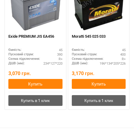
Exide PREMIUM JIS EA456
Moratti 545 025 033
45
45
Ємність:
Ємність:
390
400
Пусковий струм:
Пусковий струм:
R+
R+
Схема підключення:
Схема підключення:
234*127*220
196*134*205*226
ДШВ (мм):
ДШВ (мм):
3,070
грн.
3,170
грн.
Купить
Купить