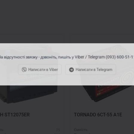
а відсутності звязку - дзвоніть, пишіть у Viber / Telegram (093) 600-51-
Написати в Viber
Написати в Telegram
АН ST12075ER
ТORNADO 6СТ-55 А1Е
75
ть:
Ємність: