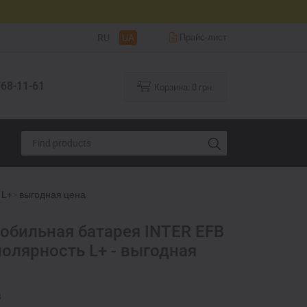
RU
UA
Прайс-лист
68-11-61
Корзина:
0
грн.
L+ - выгодная цена
обильная батарея INTER EFB
полярность L+ - выгодная
3