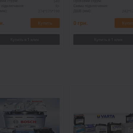
540
вий струм:
Пусковий струм:
R+
 підключення:
Схема підключення:
274*175*190
242*1
мм):
ДШВ (мм):
н.
0
грн.
Купить
Купи