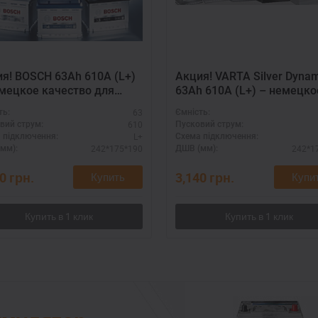
я! BOSCH 63Ah 610A (L+)
Акция! VARTA Silver Dynam
мецкое качество для
63Ah 610A (L+) – немецко
ых условий
качество для требовател
63
ть:
Ємність:
водителей
610
вий струм:
Пусковий струм:
L+
 підключення:
Схема підключення:
242*175*190
242*1
мм):
ДШВ (мм):
30
грн.
3,140
грн.
Купить
Купи