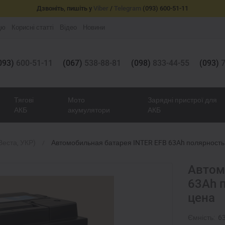
Дзвоніть, пишіть у
Viber
/
Telegram
(093) 600-51-11
цю
Корисні статті
Відео
Новини
093)
600-51-11
(067)
538-88-81
(098)
833-44-55
(093)
7
Тягові
Мото
Зарядні пристрої для
АКБ
акумулятори
АКБ
Веста, УКР)
Автомобильная батарея INTER EFB 63Ah полярность 
Автом
63Ah 
цена
Ємність:
6