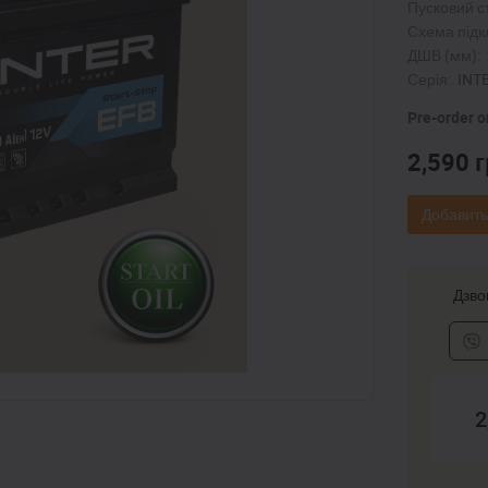
Пусковий с
Схема підк
ДШВ (мм):
Серія:
INT
Pre-order o
2,590
г
Добавить
Дзвон
2