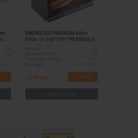
ic
ENERGIZER PREMIUM 63Ач
MUTLU - 63 
е
610A -/+ 242*175*190 EM63L3
А, размер
ьных
Мутлу (Тур
63
63
Ємність:
Ємність:
190 мм.
610
610
Пусковий струм:
Пусковий стру
L+
R+
Схема підключення:
Схема підклю
75*190
242*175*190
ДШВ (мм):
ДШВ (мм):
3,640
грн.
3,870
грн.
ть
Купить