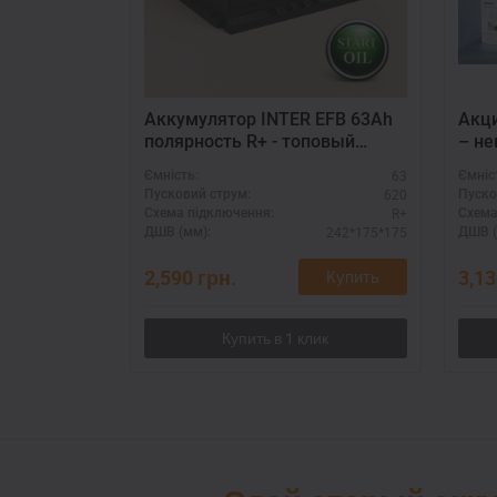
Аккумулятор INTER EFB 63Ah
Акци
полярность R+ - топовый
– не
производитель
люб
63
Ємність:
Ємніс
620
Пусковий струм:
Пуско
R+
Схема підключення:
Схема
242*175*175
ДШВ (мм):
ДШВ (
2,590
грн.
3,1
Купить