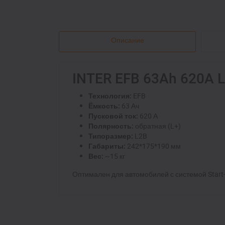
Описание
INTER EFB 63Ah 620A L
Технология:
EFB
Ёмкость:
63 Ач
Пусковой ток:
620 А
Полярность:
обратная (L+)
Типоразмер:
L2B
Габариты:
242*175*190 мм
Вес:
~15 кг
Оптимален для автомобилей с системой Start-