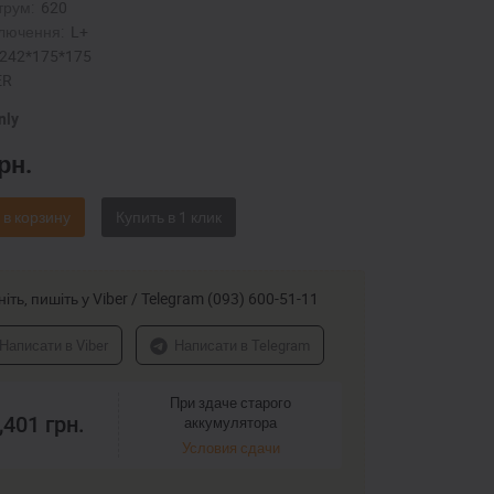
трум:
620
лючення:
L+
242*175*175
ER
nly
рн.
 в корзину
іть, пишіть у Viber / Telegram (093) 600-51-11
Написати в Viber
Написати в Telegram
При здаче старого
,401
грн.
аккумулятора
Условия сдачи