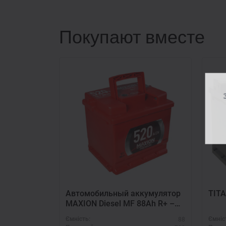
Покупают вместе
З
Автомобильный аккумулятор
ТІТ
MAXION Diesel MF 88Ah R+ –
для дизельных авто
88
Ємність:
Ємніс