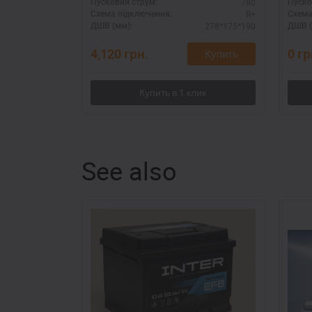
780
Пусковий струм:
Пуско
R+
Схема підключення:
Схема
278*175*190
ДШВ (мм):
ДШВ (
4,120
грн.
0
гр
Купить
See also