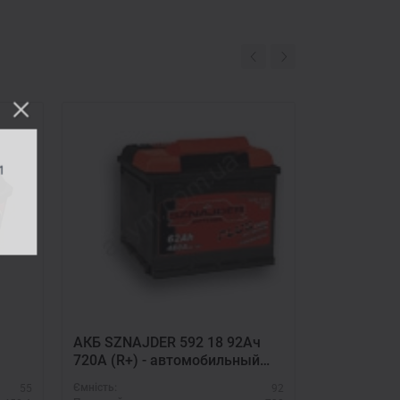
11
АКБ SZNAJDER 592 18 92Ач
720А (R+) - автомобильный
аккумулятор для тяжелой
55
92
Ємність:
Ємність:
техники