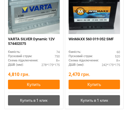
VARTA SILVER Dynamic 12V
WinMAXX 560 019 052 SMF
574402075
74
60
Ємність:
Ємність:
750
520
Пусковий струм:
Пусковий струм:
R+
R+
Схема підключення:
Схема підключення:
278*175*175
242*175*175
ДШВ (мм):
ДШВ (мм):
4,810
грн.
2,470
грн.
Купить
Купить