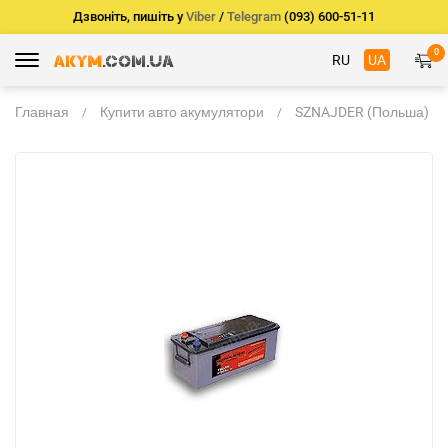
Дзвоніть, пишіть у
Viber
/
Telegram
(093) 600-51-11
0
RU
UA
Главная
Купити авто акумулятори
SZNAJDER (Польша)