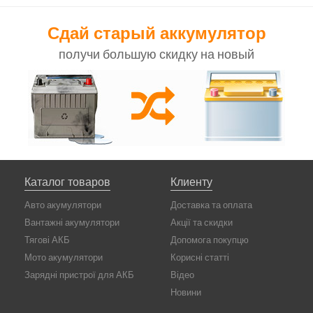
Сдай старый аккумулятор
получи большую скидку на новый
Каталог товаров
Клиенту
Авто акумулятори
Доставка та оплата
Вантажні акумулятори
Акції та скидки
Тягові АКБ
Допомога покупцю
Мото акумулятори
Корисні статті
Зарядні пристрої для АКБ
Відео
Новини