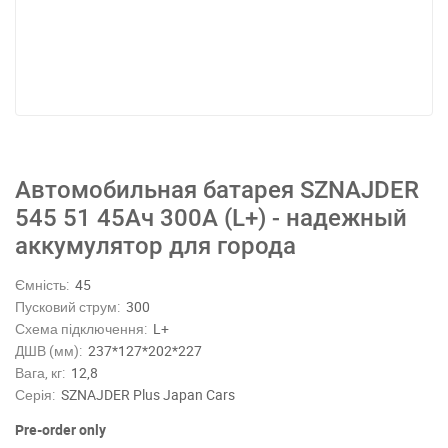
Автомобильная батарея SZNAJDER
545 51 45Ач 300А (L+) - надежный
аккумулятор для города
Ємність:
45
Пусковий струм:
300
Схема підключення:
L+
ДШВ (мм):
237*127*202*227
Вага, кг:
12,8
Серія:
SZNAJDER Plus Japan Cars
Pre-order only