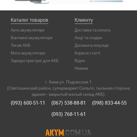
Каталог товаров
Клиенту
Авто акумулятори
Доставка та оплата
Вантажні акумулятори
Акції та скидки
Тягові АКБ
Допомога покупцю
Мото акумулятори
Корисні статті
Зарядні пристрої для АКБ
Відео
Новини
г. Киев ул. Подлесная 1
(Святошинский район, супермаркет Сильпо, тыльная сторона
здания - закрытый малый склад АКБ).
(093) 600-51-11
(067) 538-88-81
(098) 833-44-55
(093) 768-11-61