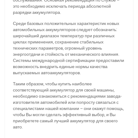
это необходимо исключать периода абсолютной
разрядки аккумулятора.
За відсутності звязку - дзвоніть, пишіть у Viber / Telegram
(093) 600-51-11
Среди базовых положительных характеристик новых
автомобильных аккумуляторов следует обозначить:
широчайший диапазон температур при различных
Написати в Viber
Написати в Telegram
циклах применения, сохранение стабильных
технических параметров, огромный уровень
энергоотдачи и стойкость от механического влияния.
Системы международной сертификации предоставили
возможность внедрить единые нормы качества
выпускаемых автоаккумуляторов.
Таким образом, чтобы купить наиболее
соответствующий аккумулятор для своей машины,
необходимо ознакомиться с рекомендациями завода-
изготовителя автомобилей или попросту связаться с
специалистами нашей компании – они окажут помощь,
чтобы Вы могли сделать эффективный выбор, и Вы
приобретете самый лучший аккумулятор для своего
авто.