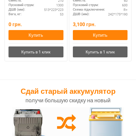
210
60
Ємність:
Ємність:
1300
600
Пусковий струм:
Пусковий струм:
513*223*223
R+
ДШВ (мм):
Схема підключення:
53
242*175*190
Вага, кг:
ДШВ (мм):
0
грн.
3,100
грн.
Купить
Купить
Сдай старый аккумулятор
получи большую скидку на новый