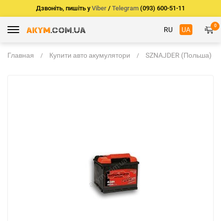
Дзвоніть, пишіть у
Viber
/
Telegram
(093) 600-51-11
0
RU
UA
Главная
Купити авто акумулятори
SZNAJDER (Польша)